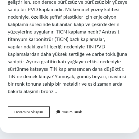
geliştirilen, son derece pürüzsüz ve pürüzsüz bir yüzeye
sahip bir PVD kaplamadır. Mükemmel yüzey kalitesi
nedeniyle, özellikle şeffaf plastikler için enjeksiyon
kalıplama sürecinde kullanılan kalıp ve çekirdeklerin
yüzeylerine uygulanır. TiCN kaplama nedir? Antrasit
titanyum karbonitrür (TiCN) bazlı kaplamalar,
yapılarındaki grafit içeriği nedeniyle TiN PVD
kaplamalardan daha yüksek sertliğe ve darbe tokluğuna
sahiptir. Ayrıca grafitin katı yağlayıcı etkisi nedeniyle
sürtünme katsayısı TiN kaplamasından daha düşüktür.
TiN ne demek kimya? Yumuşak, gümüş beyazı, mavimsi
bir renk tonuna sahip bir metaldir ve eski zamanlarda
bakırla alaşımlı bronz…
Tin
Devamını okuyun
Yorum Bırak
Kaplama
Ne
Demek