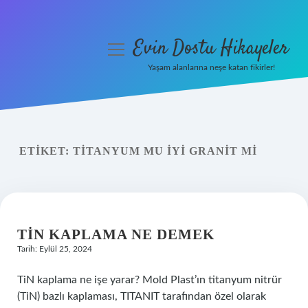
Evin Dostu Hikayeler
menüyü
aç
Yaşam alanlarına neşe katan fikirler!
Anasayfa
Gizlilik Politikası
ETIKET:
TITANYUM MU IYI GRANIT MI
Yasal Uyarı
Hakkımızda
TIN KAPLAMA NE DEMEK
Tarih: Eylül 25, 2024
TiN kaplama ne işe yarar? Mold Plast’ın titanyum nitrür
(TiN) bazlı kaplaması, TITANIT tarafından özel olarak