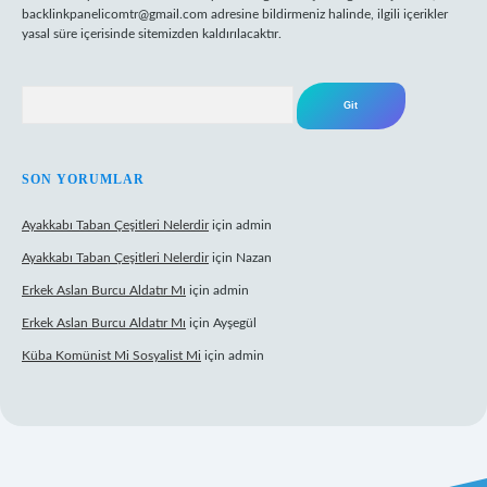
backlinkpanelicomtr@gmail.com
adresine bildirmeniz halinde, ilgili içerikler
yasal süre içerisinde sitemizden kaldırılacaktır.
Arama
SON YORUMLAR
Ayakkabı Taban Çeşitleri Nelerdir
için
admin
Ayakkabı Taban Çeşitleri Nelerdir
için
Nazan
Erkek Aslan Burcu Aldatır Mı
için
admin
Erkek Aslan Burcu Aldatır Mı
için
Ayşegül
Küba Komünist Mi Sosyalist Mi
için
admin