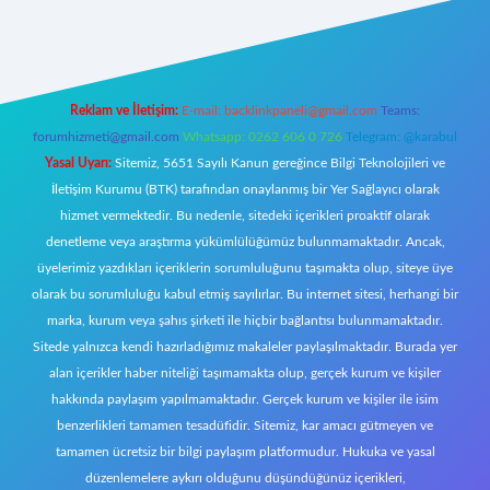
https://www.betexper.xyz/
elexbetgiris.org
Reklam ve İletişim:
E-mail:
backlinkpaneli@gmail.com
Teams:
forumhizmeti@gmail.com
Whatsapp: 0262 606 0 726
Telegram: @karabul
Yasal Uyarı:
Sitemiz, 5651 Sayılı Kanun gereğince Bilgi Teknolojileri ve
İletişim Kurumu (BTK) tarafından onaylanmış bir Yer Sağlayıcı olarak
hizmet vermektedir. Bu nedenle, sitedeki içerikleri proaktif olarak
denetleme veya araştırma yükümlülüğümüz bulunmamaktadır. Ancak,
üyelerimiz yazdıkları içeriklerin sorumluluğunu taşımakta olup, siteye üye
olarak bu sorumluluğu kabul etmiş sayılırlar. Bu internet sitesi, herhangi bir
marka, kurum veya şahıs şirketi ile hiçbir bağlantısı bulunmamaktadır.
Sitede yalnızca kendi hazırladığımız makaleler paylaşılmaktadır. Burada yer
alan içerikler haber niteliği taşımamakta olup, gerçek kurum ve kişiler
hakkında paylaşım yapılmamaktadır. Gerçek kurum ve kişiler ile isim
benzerlikleri tamamen tesadüfidir. Sitemiz, kar amacı gütmeyen ve
tamamen ücretsiz bir bilgi paylaşım platformudur. Hukuka ve yasal
düzenlemelere aykırı olduğunu düşündüğünüz içerikleri,