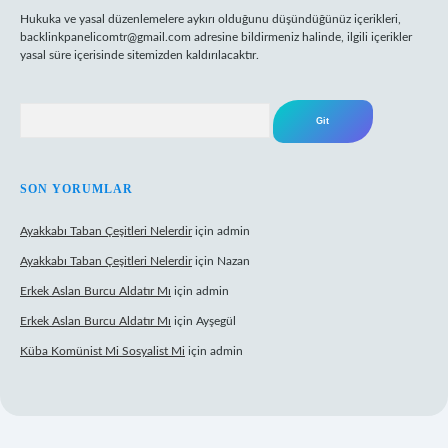
Hukuka ve yasal düzenlemelere aykırı olduğunu düşündüğünüz içerikleri,
backlinkpanelicomtr@gmail.com
adresine bildirmeniz halinde, ilgili içerikler
yasal süre içerisinde sitemizden kaldırılacaktır.
Arama
SON YORUMLAR
Ayakkabı Taban Çeşitleri Nelerdir
için
admin
Ayakkabı Taban Çeşitleri Nelerdir
için
Nazan
Erkek Aslan Burcu Aldatır Mı
için
admin
Erkek Aslan Burcu Aldatır Mı
için
Ayşegül
Küba Komünist Mi Sosyalist Mi
için
admin