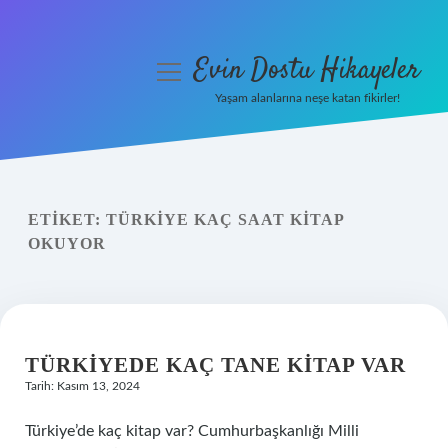
Evin Dostu Hikayeler
menüyü
aç
Yaşam alanlarına neşe katan fikirler!
Anasayfa
Gizlilik Politikası
ETIKET:
TÜRKIYE KAÇ SAAT KITAP
Yasal Uyarı
OKUYOR
Hakkımızda
TÜRKIYEDE KAÇ TANE KITAP VAR
Tarih: Kasım 13, 2024
Türkiye’de kaç kitap var? Cumhurbaşkanlığı Milli