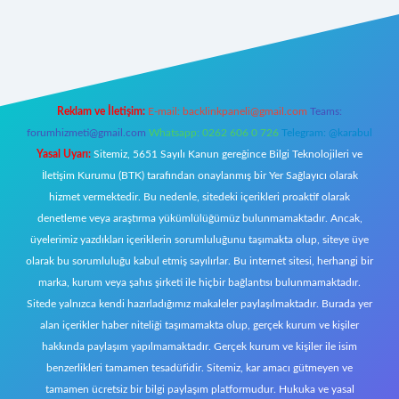
https://www.betexper.xyz/
elexbetgiris.org
Reklam ve İletişim:
E-mail:
backlinkpaneli@gmail.com
Teams:
forumhizmeti@gmail.com
Whatsapp: 0262 606 0 726
Telegram: @karabul
Yasal Uyarı:
Sitemiz, 5651 Sayılı Kanun gereğince Bilgi Teknolojileri ve
İletişim Kurumu (BTK) tarafından onaylanmış bir Yer Sağlayıcı olarak
hizmet vermektedir. Bu nedenle, sitedeki içerikleri proaktif olarak
denetleme veya araştırma yükümlülüğümüz bulunmamaktadır. Ancak,
üyelerimiz yazdıkları içeriklerin sorumluluğunu taşımakta olup, siteye üye
olarak bu sorumluluğu kabul etmiş sayılırlar. Bu internet sitesi, herhangi bir
marka, kurum veya şahıs şirketi ile hiçbir bağlantısı bulunmamaktadır.
Sitede yalnızca kendi hazırladığımız makaleler paylaşılmaktadır. Burada yer
alan içerikler haber niteliği taşımamakta olup, gerçek kurum ve kişiler
hakkında paylaşım yapılmamaktadır. Gerçek kurum ve kişiler ile isim
benzerlikleri tamamen tesadüfidir. Sitemiz, kar amacı gütmeyen ve
tamamen ücretsiz bir bilgi paylaşım platformudur. Hukuka ve yasal