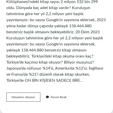
Kütüphanesi’ndeki kitap sayısı 2 milyon 532 bin 299
oldu. Dünyada kaç adet kitap vardır? Kuruluşun
tahminine göre her yıl 2,2 milyon yeni başlık
yayınlanıyor; bu sayıyı Google’ın sayımına eklersek, 2023
yılına kadar dünya çapında yaklaşık 158.464.880
benzersiz başlık olmasını bekleyebiliriz. 20 Ekim 2023
Kuruluşun tahminine göre her yıl 2,2 milyon yeni başlık
yayınlanıyor; bu sayıyı Google’ın sayımına eklersek,
yaklaşık 158.464.880 benzersiz kitap olmasını
bekleyebiliriz. Türkiye’deki kitap okuma oranı kaç?
Türkiye’de kaçımız kitap okuyor? Biliyor musunuz?
Japonya’da nüfusun %14’ü, Amerika’da %12’si, İngiltere
ve Fransa’da %21’i düzenli olarak kitap okurken,
Türkiye’de ON BİN KİŞİDEN SADECE BİRİ…
Türkiyede
Devamını okuyun
Yorum Bırak
Kaç
Tane
Kitap