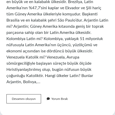
en büyük ve en kalabalık ülkesidir. Brezilya, Latin
Amerika’nın %47,7’sini kaplar ve Ekvador ve Şili hariç
tüm Güney Amerika ülkeleriyle komşudur. Başkenti
Brasília ve en kalabalık şehri São Paulo’dur. Arjantin Latin
mi? Arjantin; Güney Amerika kıtasında geniş bir toprak
parçasına sahip olan bir Latin Amerika ülkesidir.
Kolombiya Latin mi? Kolombiya, yaklaşık 51 milyonluk
nüfusuyla Latin Amerika’nın üçüncü, yüzölçümü ve
ekonomi açısından ise dördüncü büyük ülkesidir.
Venezuela Katolik mi? Venezuela, Avrupa
sömürgeciliğiyle başlayan süreçte büyük ölçüde
Hıristiyanlaştırılmış olup, bugün nüfusun büyük
çoğunluğu Katoliktir. Hangi ülkeler Latin? Bunlar
Arjantin, Bolivya,…
Venezuela
Devamını okuyun
Yorum Bırak
Latin
Mi