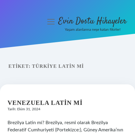
Evin Dostu Hikayeler
menüyü
aç
Yaşam alanlarına neşe katan fikirler!
Anasayfa
Gizlilik Politikası
ETIKET:
TÜRKIYE LATIN MI
Yasal Uyarı
Hakkımızda
VENEZUELA LATIN MI
Tarih: Ekim 31, 2024
Brezilya Latin mi? Brezilya, resmî olarak Brezilya
Federatif Cumhuriyeti (Portekizce:), Güney Amerika’nın