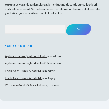
Hukuka ve yasal düzenlemelere aykırı olduğunu düşündüğünüz içerikleri,
backlinkpanelicomtr@gmail.com
adresine bildirmeniz halinde, ilgili içerikler
yasal süre içerisinde sitemizden kaldırılacaktır.
Arama
SON YORUMLAR
Ayakkabı Taban Çeşitleri Nelerdir
için
admin
Ayakkabı Taban Çeşitleri Nelerdir
için
Nazan
Erkek Aslan Burcu Aldatır Mı
için
admin
Erkek Aslan Burcu Aldatır Mı
için
Ayşegül
Küba Komünist Mi Sosyalist Mi
için
admin