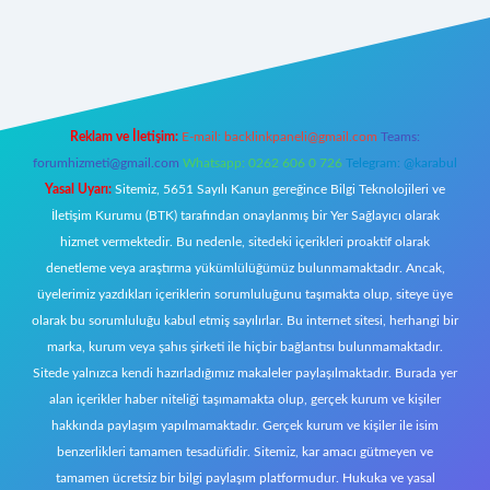
https://www.betexper.xyz/
elexbetgiris.org
Reklam ve İletişim:
E-mail:
backlinkpaneli@gmail.com
Teams:
forumhizmeti@gmail.com
Whatsapp: 0262 606 0 726
Telegram: @karabul
Yasal Uyarı:
Sitemiz, 5651 Sayılı Kanun gereğince Bilgi Teknolojileri ve
İletişim Kurumu (BTK) tarafından onaylanmış bir Yer Sağlayıcı olarak
hizmet vermektedir. Bu nedenle, sitedeki içerikleri proaktif olarak
denetleme veya araştırma yükümlülüğümüz bulunmamaktadır. Ancak,
üyelerimiz yazdıkları içeriklerin sorumluluğunu taşımakta olup, siteye üye
olarak bu sorumluluğu kabul etmiş sayılırlar. Bu internet sitesi, herhangi bir
marka, kurum veya şahıs şirketi ile hiçbir bağlantısı bulunmamaktadır.
Sitede yalnızca kendi hazırladığımız makaleler paylaşılmaktadır. Burada yer
alan içerikler haber niteliği taşımamakta olup, gerçek kurum ve kişiler
hakkında paylaşım yapılmamaktadır. Gerçek kurum ve kişiler ile isim
benzerlikleri tamamen tesadüfidir. Sitemiz, kar amacı gütmeyen ve
tamamen ücretsiz bir bilgi paylaşım platformudur. Hukuka ve yasal