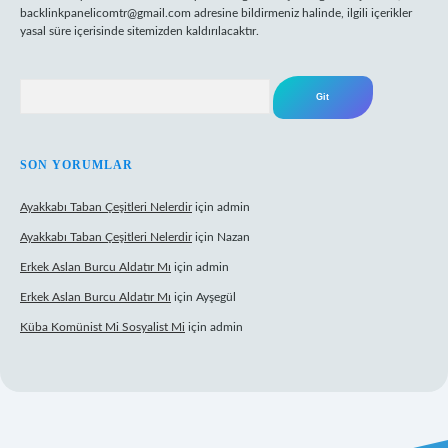
backlinkpanelicomtr@gmail.com
adresine bildirmeniz halinde, ilgili içerikler
yasal süre içerisinde sitemizden kaldırılacaktır.
Arama
SON YORUMLAR
Ayakkabı Taban Çeşitleri Nelerdir
için
admin
Ayakkabı Taban Çeşitleri Nelerdir
için
Nazan
Erkek Aslan Burcu Aldatır Mı
için
admin
Erkek Aslan Burcu Aldatır Mı
için
Ayşegül
Küba Komünist Mi Sosyalist Mi
için
admin