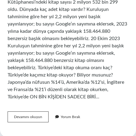
Kütüphanesi’ndeki kitap sayısı 2 milyon 532 bin 299
oldu. Dünyada kaç adet kitap vardır? Kuruluşun
tahminine göre her yıl 2,2 milyon yeni başlık
yayınlanıyor; bu sayıyı Google’ın sayımına eklersek, 2023
yılına kadar dünya çapında yaklaşık 158.464.880
benzersiz başlık olmasını bekleyebiliriz. 20 Ekim 2023
Kuruluşun tahminine göre her yıl 2,2 milyon yeni başlık
yayınlanıyor; bu sayıyı Google’ın sayımına eklersek,
yaklaşık 158.464.880 benzersiz kitap olmasını
bekleyebiliriz. Türkiye’deki kitap okuma oranı kaç?
Türkiye’de kaçımız kitap okuyor? Biliyor musunuz?
Japonya’da nüfusun %14’ü, Amerika’da %12’si, İngiltere
ve Fransa’da %21’i düzenli olarak kitap okurken,
Türkiye’de ON BİN KİŞİDEN SADECE BİRİ…
Türkiyede
Devamını okuyun
Yorum Bırak
Kaç
Tane
Kitap