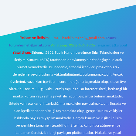
https://www.betexper.xyz/
elexbetgiris.org
Reklam ve İletişim:
E-mail:
backlinkpaneli@gmail.com
Teams:
forumhizmeti@gmail.com
Whatsapp: 0262 606 0 726
Telegram: @karabul
Yasal Uyarı:
Sitemiz, 5651 Sayılı Kanun gereğince Bilgi Teknolojileri ve
İletişim Kurumu (BTK) tarafından onaylanmış bir Yer Sağlayıcı olarak
hizmet vermektedir. Bu nedenle, sitedeki içerikleri proaktif olarak
denetleme veya araştırma yükümlülüğümüz bulunmamaktadır. Ancak,
üyelerimiz yazdıkları içeriklerin sorumluluğunu taşımakta olup, siteye üye
olarak bu sorumluluğu kabul etmiş sayılırlar. Bu internet sitesi, herhangi bir
marka, kurum veya şahıs şirketi ile hiçbir bağlantısı bulunmamaktadır.
Sitede yalnızca kendi hazırladığımız makaleler paylaşılmaktadır. Burada yer
alan içerikler haber niteliği taşımamakta olup, gerçek kurum ve kişiler
hakkında paylaşım yapılmamaktadır. Gerçek kurum ve kişiler ile isim
benzerlikleri tamamen tesadüfidir. Sitemiz, kar amacı gütmeyen ve
tamamen ücretsiz bir bilgi paylaşım platformudur. Hukuka ve yasal