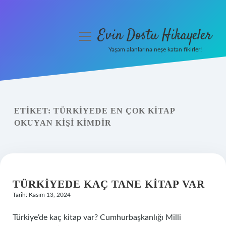
Evin Dostu Hikayeler
menüyü
aç
Yaşam alanlarına neşe katan fikirler!
Anasayfa
Gizlilik Politikası
ETIKET:
TÜRKIYEDE EN ÇOK KITAP
Yasal Uyarı
OKUYAN KIŞI KIMDIR
Hakkımızda
TÜRKIYEDE KAÇ TANE KITAP VAR
Tarih: Kasım 13, 2024
Türkiye’de kaç kitap var? Cumhurbaşkanlığı Milli