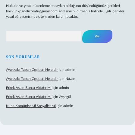
Hukuka ve yasal düzenlemelere aykırı olduğunu düşündüğünüz içerikleri,
backlinkpanelicomtr@gmail.com
adresine bildirmeniz halinde, ilgili içerikler
yasal süre içerisinde sitemizden kaldırılacaktır.
Arama
SON YORUMLAR
Ayakkabı Taban Çeşitleri Nelerdir
için
admin
Ayakkabı Taban Çeşitleri Nelerdir
için
Nazan
Erkek Aslan Burcu Aldatır Mı
için
admin
Erkek Aslan Burcu Aldatır Mı
için
Ayşegül
Küba Komünist Mi Sosyalist Mi
için
admin