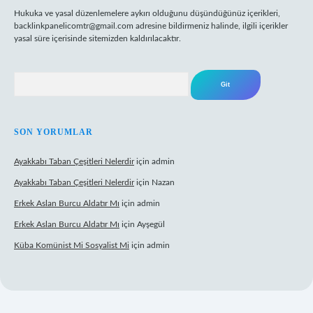
Hukuka ve yasal düzenlemelere aykırı olduğunu düşündüğünüz içerikleri,
backlinkpanelicomtr@gmail.com
adresine bildirmeniz halinde, ilgili içerikler
yasal süre içerisinde sitemizden kaldırılacaktır.
Arama
SON YORUMLAR
Ayakkabı Taban Çeşitleri Nelerdir
için
admin
Ayakkabı Taban Çeşitleri Nelerdir
için
Nazan
Erkek Aslan Burcu Aldatır Mı
için
admin
Erkek Aslan Burcu Aldatır Mı
için
Ayşegül
Küba Komünist Mi Sosyalist Mi
için
admin