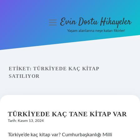
Evin Dostu Hikayeler
menüyü
aç
Yaşam alanlarına neşe katan fikirler!
Anasayfa
Gizlilik Politikası
ETIKET:
TÜRKIYEDE KAÇ KITAP
Yasal Uyarı
SATILIYOR
Hakkımızda
TÜRKIYEDE KAÇ TANE KITAP VAR
Tarih: Kasım 13, 2024
Türkiye’de kaç kitap var? Cumhurbaşkanlığı Milli