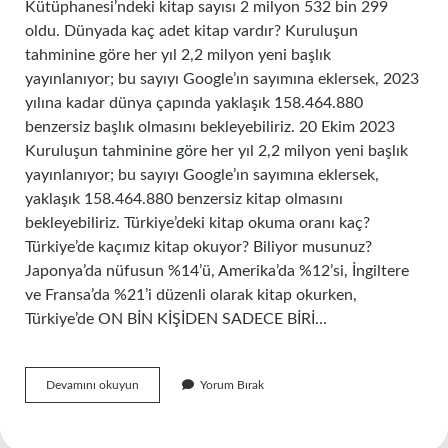
Kütüphanesi’ndeki kitap sayısı 2 milyon 532 bin 299
oldu. Dünyada kaç adet kitap vardır? Kuruluşun
tahminine göre her yıl 2,2 milyon yeni başlık
yayınlanıyor; bu sayıyı Google’ın sayımına eklersek, 2023
yılına kadar dünya çapında yaklaşık 158.464.880
benzersiz başlık olmasını bekleyebiliriz. 20 Ekim 2023
Kuruluşun tahminine göre her yıl 2,2 milyon yeni başlık
yayınlanıyor; bu sayıyı Google’ın sayımına eklersek,
yaklaşık 158.464.880 benzersiz kitap olmasını
bekleyebiliriz. Türkiye’deki kitap okuma oranı kaç?
Türkiye’de kaçımız kitap okuyor? Biliyor musunuz?
Japonya’da nüfusun %14’ü, Amerika’da %12’si, İngiltere
ve Fransa’da %21’i düzenli olarak kitap okurken,
Türkiye’de ON BİN KİŞİDEN SADECE BİRİ…
Türkiyede
Devamını okuyun
Yorum Bırak
Kaç
Tane
Kitap