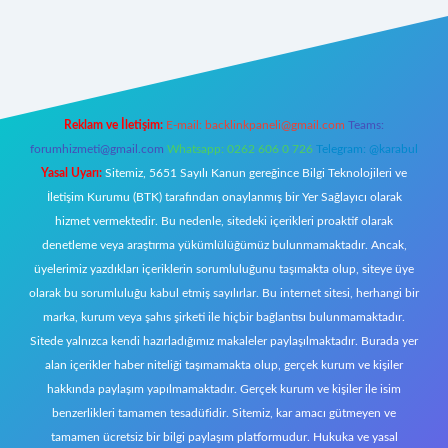
https://www.betexper.xyz/
elexbetgiris.org
Reklam ve İletişim:
E-mail:
backlinkpaneli@gmail.com
Teams:
forumhizmeti@gmail.com
Whatsapp: 0262 606 0 726
Telegram: @karabul
Yasal Uyarı:
Sitemiz, 5651 Sayılı Kanun gereğince Bilgi Teknolojileri ve
İletişim Kurumu (BTK) tarafından onaylanmış bir Yer Sağlayıcı olarak
hizmet vermektedir. Bu nedenle, sitedeki içerikleri proaktif olarak
denetleme veya araştırma yükümlülüğümüz bulunmamaktadır. Ancak,
üyelerimiz yazdıkları içeriklerin sorumluluğunu taşımakta olup, siteye üye
olarak bu sorumluluğu kabul etmiş sayılırlar. Bu internet sitesi, herhangi bir
marka, kurum veya şahıs şirketi ile hiçbir bağlantısı bulunmamaktadır.
Sitede yalnızca kendi hazırladığımız makaleler paylaşılmaktadır. Burada yer
alan içerikler haber niteliği taşımamakta olup, gerçek kurum ve kişiler
hakkında paylaşım yapılmamaktadır. Gerçek kurum ve kişiler ile isim
benzerlikleri tamamen tesadüfidir. Sitemiz, kar amacı gütmeyen ve
tamamen ücretsiz bir bilgi paylaşım platformudur. Hukuka ve yasal