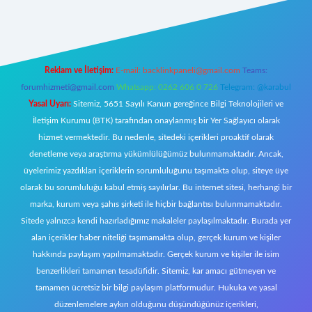
https://www.betexper.xyz/
elexbetgiris.org
Reklam ve İletişim:
E-mail:
backlinkpaneli@gmail.com
Teams:
forumhizmeti@gmail.com
Whatsapp: 0262 606 0 726
Telegram: @karabul
Yasal Uyarı:
Sitemiz, 5651 Sayılı Kanun gereğince Bilgi Teknolojileri ve
İletişim Kurumu (BTK) tarafından onaylanmış bir Yer Sağlayıcı olarak
hizmet vermektedir. Bu nedenle, sitedeki içerikleri proaktif olarak
denetleme veya araştırma yükümlülüğümüz bulunmamaktadır. Ancak,
üyelerimiz yazdıkları içeriklerin sorumluluğunu taşımakta olup, siteye üye
olarak bu sorumluluğu kabul etmiş sayılırlar. Bu internet sitesi, herhangi bir
marka, kurum veya şahıs şirketi ile hiçbir bağlantısı bulunmamaktadır.
Sitede yalnızca kendi hazırladığımız makaleler paylaşılmaktadır. Burada yer
alan içerikler haber niteliği taşımamakta olup, gerçek kurum ve kişiler
hakkında paylaşım yapılmamaktadır. Gerçek kurum ve kişiler ile isim
benzerlikleri tamamen tesadüfidir. Sitemiz, kar amacı gütmeyen ve
tamamen ücretsiz bir bilgi paylaşım platformudur. Hukuka ve yasal
düzenlemelere aykırı olduğunu düşündüğünüz içerikleri,