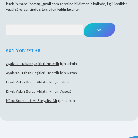
backlinkpanelicomtr@gmail.com
adresine bildirmeniz halinde, ilgili içerikler
yasal süre içerisinde sitemizden kaldırılacaktır.
Arama
SON YORUMLAR
Ayakkabı Taban Çeşitleri Nelerdir
için
admin
Ayakkabı Taban Çeşitleri Nelerdir
için
Nazan
Erkek Aslan Burcu Aldatır Mı
için
admin
Erkek Aslan Burcu Aldatır Mı
için
Ayşegül
Küba Komünist Mi Sosyalist Mi
için
admin