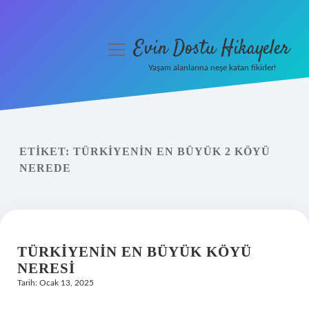
Evin Dostu Hikayeler
menüyü
aç
Yaşam alanlarına neşe katan fikirler!
Anasayfa
Gizlilik Politikası
ETIKET:
TÜRKIYENIN EN BÜYÜK 2 KÖYÜ
Yasal Uyarı
NEREDE
Hakkımızda
TÜRKIYENIN EN BÜYÜK KÖYÜ
NERESI
Tarih: Ocak 13, 2025