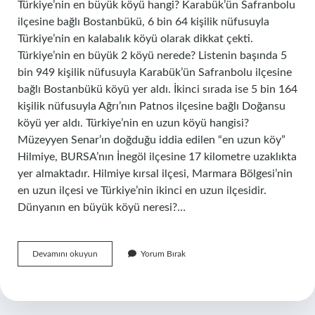
Türkiye’nin en büyük köyü hangi? Karabük’ün Safranbolu
ilçesine bağlı Bostanbükü, 6 bin 64 kişilik nüfusuyla
Türkiye’nin en kalabalık köyü olarak dikkat çekti.
Türkiye’nin en büyük 2 köyü nerede? Listenin başında 5
bin 949 kişilik nüfusuyla Karabük’ün Safranbolu ilçesine
bağlı Bostanbükü köyü yer aldı. İkinci sırada ise 5 bin 164
kişilik nüfusuyla Ağrı’nın Patnos ilçesine bağlı Doğansu
köyü yer aldı. Türkiye’nin en uzun köyü hangisi?
Müzeyyen Senar’ın doğduğu iddia edilen “en uzun köy”
Hilmiye, BURSA’nın İnegöl ilçesine 17 kilometre uzaklıkta
yer almaktadır. Hilmiye kırsal ilçesi, Marmara Bölgesi’nin
en uzun ilçesi ve Türkiye’nin ikinci en uzun ilçesidir.
Dünyanın en büyük köyü neresi?…
Türkiyenin
Devamını okuyun
Yorum Bırak
En
Büyük
Köyü
Neresi