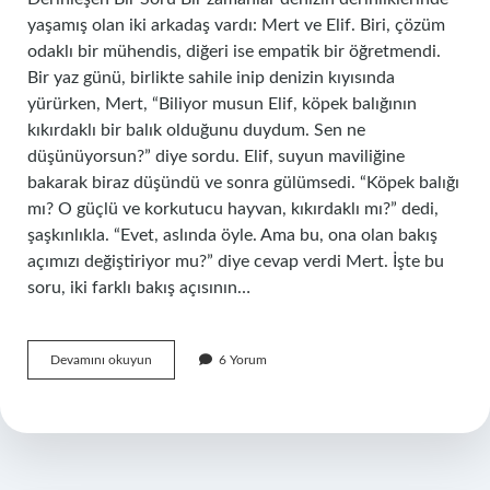
yaşamış olan iki arkadaş vardı: Mert ve Elif. Biri, çözüm
odaklı bir mühendis, diğeri ise empatik bir öğretmendi.
Bir yaz günü, birlikte sahile inip denizin kıyısında
yürürken, Mert, “Biliyor musun Elif, köpek balığının
kıkırdaklı bir balık olduğunu duydum. Sen ne
düşünüyorsun?” diye sordu. Elif, suyun maviliğine
bakarak biraz düşündü ve sonra gülümsedi. “Köpek balığı
mı? O güçlü ve korkutucu hayvan, kıkırdaklı mı?” dedi,
şaşkınlıkla. “Evet, aslında öyle. Ama bu, ona olan bakış
açımızı değiştiriyor mu?” diye cevap verdi Mert. İşte bu
soru, iki farklı bakış açısının…
Köpek
Devamını okuyun
6 Yorum
balığı
kıkırdaklı
balık
mı
?