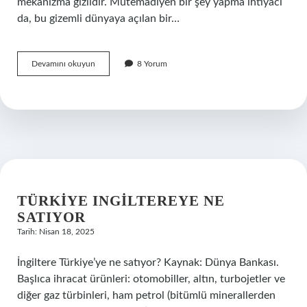
mekanizma gizlidir. Mütemadiyen bir şey yapma ihtiyacı
da, bu gizemli dünyaya açılan bir…
Mütemadiyen
Devamını okuyun
8 Yorum
nereden
gelir
?
TÜRKIYE INGILTEREYE NE
SATIYOR
Tarih: Nisan 18, 2025
İngiltere Türkiye’ye ne satıyor? Kaynak: Dünya Bankası.
Başlıca ihracat ürünleri: otomobiller, altın, turbojetler ve
diğer gaz türbinleri, ham petrol (bitümlü minerallerden