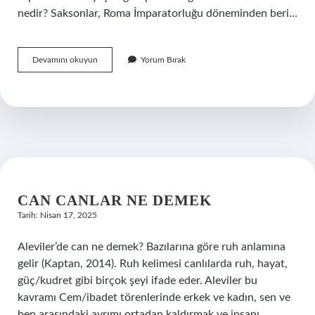
nedir? Saksonlar, Roma İmparatorluğu döneminden beri…
Anglo-
Devamını okuyun
Yorum Bırak
Sakson
Dili
Nedir
CAN CANLAR NE DEMEK
Tarih: Nisan 17, 2025
Aleviler’de can ne demek? Bazılarına göre ruh anlamına
gelir (Kaptan, 2014). Ruh kelimesi canlılarda ruh, hayat,
güç/kudret gibi birçok şeyi ifade eder. Aleviler bu
kavramı Cem/ibadet törenlerinde erkek ve kadın, sen ve
ben arasındaki ayrımı ortadan kaldırmak ve insanı