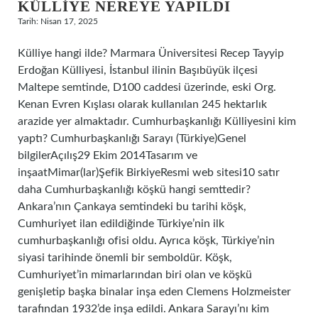
KÜLLIYE NEREYE YAPILDI
Tarih: Nisan 17, 2025
Külliye hangi ilde? Marmara Üniversitesi Recep Tayyip
Erdoğan Külliyesi, İstanbul ilinin Başıbüyük ilçesi
Maltepe semtinde, D100 caddesi üzerinde, eski Org.
Kenan Evren Kışlası olarak kullanılan 245 hektarlık
arazide yer almaktadır. Cumhurbaşkanlığı Külliyesini kim
yaptı? Cumhurbaşkanlığı Sarayı (Türkiye)Genel
bilgilerAçılış29 Ekim 2014Tasarım ve
inşaatMimar(lar)Şefik BirkiyeResmi web sitesi10 satır
daha Cumhurbaşkanlığı köşkü hangi semttedir?
Ankara’nın Çankaya semtindeki bu tarihi köşk,
Cumhuriyet ilan edildiğinde Türkiye’nin ilk
cumhurbaşkanlığı ofisi oldu. Ayrıca köşk, Türkiye’nin
siyasi tarihinde önemli bir semboldür. Köşk,
Cumhuriyet’in mimarlarından biri olan ve köşkü
genişletip başka binalar inşa eden Clemens Holzmeister
tarafından 1932’de inşa edildi. Ankara Sarayı’nı kim