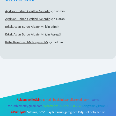
SON YORUMLAR
Ayakkabı Taban Çeşitleri Nelerdir
için
admin
Ayakkabı Taban Çeşitleri Nelerdir
için
Nazan
Erkek Aslan Burcu Aldatır Mı
için
admin
Erkek Aslan Burcu Aldatır Mı
için
Ayşegül
Küba Komünist Mi Sosyalist Mi
için
admin
texper.xyz/
elexbetgiris.org
Reklam ve İletişim:
E-mail:
backlinkpaneli@gmail.com
Teams:
forumhizmeti@gmail.com
Whatsapp: 0262 606 0 726
Telegram: @karabul
Yasal Uyarı:
Sitemiz, 5651 Sayılı Kanun gereğince Bilgi Teknolojileri ve