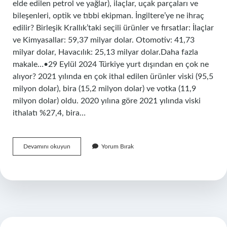
elde edilen petrol ve yağlar), ilaçlar, uçak parçaları ve
bileşenleri, optik ve tıbbi ekipman. İngiltere’ye ne ihraç
edilir? Birleşik Krallık’taki seçili ürünler ve fırsatlar: İlaçlar
ve Kimyasallar: 59,37 milyar dolar. Otomotiv: 41,73
milyar dolar, Havacılık: 25,13 milyar dolar.Daha fazla
makale…•29 Eylül 2024 Türkiye yurt dışından en çok ne
alıyor? 2021 yılında en çok ithal edilen ürünler viski (95,5
milyon dolar), bira (15,2 milyon dolar) ve votka (11,9
milyon dolar) oldu. 2020 yılına göre 2021 yılında viski
ithalatı %27,4, bira…
Türkiye
Devamını okuyun
Yorum Bırak
Ingiltereye
Ne
Satıyor