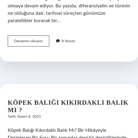
olmaya devam ediyor. Bu yazıda, diferansiyelin ve türevin
ne olduğuna dair, tarihsel süreçten günümüze
paralellikler kurarak bir…
Diferansiyel
Devamını okuyun
8 Yorum
ne
demek
türev
?
KÖPEK BALIĞI KIKIRDAKLI BALIK
MI ?
Tarih: Kasım 8, 2025
Köpek Balığı Kıkırdaklı Balık Mı? Bir Hikâyeyle
Derinleşen Bir Soru Bir zamanlar denizin derinliklerinde