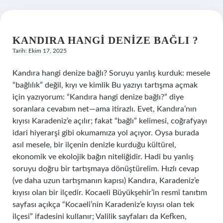
KANDIRA HANGI DENIZE BAĞLI ?
Tarih: Ekim 17, 2025
Kandıra hangi denize bağlı? Soruyu yanlış kurduk: mesele
“bağlılık” değil, kıyı ve kimlik Bu yazıyı tartışma açmak
için yazıyorum: “Kandıra hangi denize bağlı?” diye
soranlara cevabım net—ama itirazlı. Evet, Kandıra’nın
kıyısı Karadeniz’e açılır; fakat “bağlı” kelimesi, coğrafyayı
idari hiyerarşi gibi okumamıza yol açıyor. Oysa burada
asıl mesele, bir ilçenin denizle kurduğu kültürel,
ekonomik ve ekolojik bağın niteliğidir. Hadi bu yanlış
soruyu doğru bir tartışmaya dönüştürelim. Hızlı cevap
(ve daha uzun tartışmanın kapısı) Kandıra, Karadeniz’e
kıyısı olan bir ilçedir. Kocaeli Büyükşehir’in resmî tanıtım
sayfası açıkça “Kocaeli’nin Karadeniz’e kıyısı olan tek
ilçesi” ifadesini kullanır; Valilik sayfaları da Kefken,