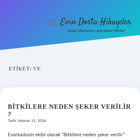
Evin Dostu Hikayeler
menüyü
aç
Yaşam alanlarına neşe katan fikirler!
Anasayfa
Gizlilik Politikası
ETIKET:
VE
Yasal Uyarı
Hakkımızda
BITKILERE NEDEN ŞEKER VERILIR
?
Tarih: Haziran 11, 2026
Evarkadasin ekibi olarak “Bitkilere neden şeker verilir”