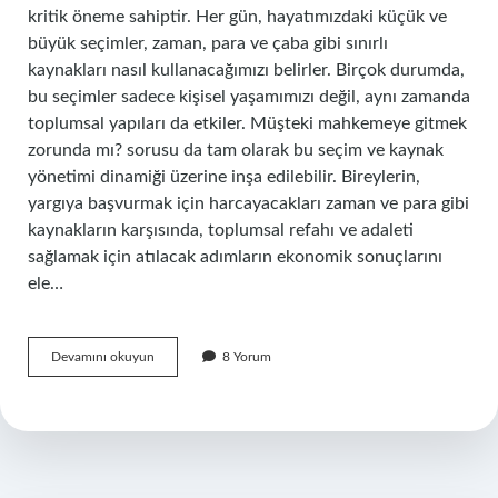
kritik öneme sahiptir. Her gün, hayatımızdaki küçük ve
büyük seçimler, zaman, para ve çaba gibi sınırlı
kaynakları nasıl kullanacağımızı belirler. Birçok durumda,
bu seçimler sadece kişisel yaşamımızı değil, aynı zamanda
toplumsal yapıları da etkiler. Müşteki mahkemeye gitmek
zorunda mı? sorusu da tam olarak bu seçim ve kaynak
yönetimi dinamiği üzerine inşa edilebilir. Bireylerin,
yargıya başvurmak için harcayacakları zaman ve para gibi
kaynakların karşısında, toplumsal refahı ve adaleti
sağlamak için atılacak adımların ekonomik sonuçlarını
ele…
Müşteki
Devamını okuyun
8 Yorum
mahkemeye
gitmek
zorunda
mı
?