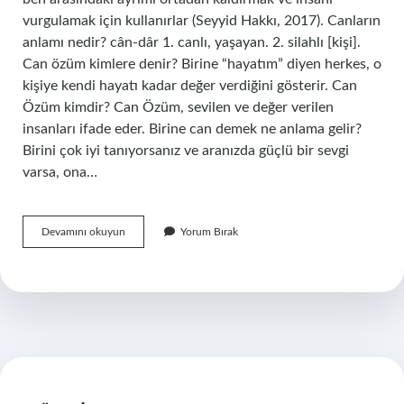
vurgulamak için kullanırlar (Seyyid Hakkı, 2017). Canların
anlamı nedir? cân-dâr 1. canlı, yaşayan. 2. silahlı [kişi].
Can özüm kimlere denir? Birine “hayatım” diyen herkes, o
kişiye kendi hayatı kadar değer verdiğini gösterir. Can
Özüm kimdir? Can Özüm, sevilen ve değer verilen
insanları ifade eder. Birine can demek ne anlama gelir?
Birini çok iyi tanıyorsanız ve aranızda güçlü bir sevgi
varsa, ona…
Can
Devamını okuyun
Yorum Bırak
Canlar
Ne
Demek