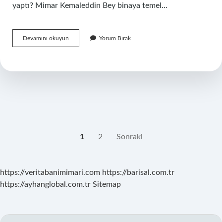
yaptı? Mimar Kemaleddin Bey binaya temel…
Külliye
Devamını okuyun
Yorum Bırak
Nereye
Yapıldı
YAZI
1
2
Sonraki
SAYFALAMASI
https://veritabanimimari.com
https://barisal.com.tr
https://ayhanglobal.com.tr
Sitemap