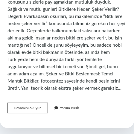
konusunu sizlerle paylaşmaktan mutluluk duyduk.
Sağlıklı ve mutlu günler! Bitkilere Neden Şeker Verilir?
Değerli Evarkadasin okurları, bu makalemizde “Bitkilere
neden şeker verilir” konusunda bilmeniz gereken her şeyi
derledik. Geçenlerde balkonumdaki saksılara bakarken
aklıma geldi: İnsanlar neden bitkilere şeker verir, bu işin
mantığı ne? Öncelikle şunu söyleyeyim, bu sadece hobi
olarak evde bitki bakmanın ötesinde, aslında hem
Türkiye’de hem de dünyada farklı yöntemlerle
uygulanıyor ve bilimsel bir temeli var. Şimdi gel, bunu
adım adım açalım. Şeker ve Bitki Beslenmesi: Temel
Mantık Bitkiler, fotosentez sayesinde kendi besinlerini
üretir. Yani teorik olarak ekstra şeker vermek gereksiz…
Bitkilere
Devamını okuyun
Yorum Bırak
neden
şeker
verilir
?