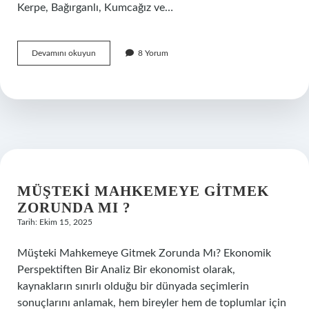
Kerpe, Bağırganlı, Kumcağız ve…
Kandıra
Devamını okuyun
8 Yorum
hangi
denize
bağlı
?
MÜŞTEKI MAHKEMEYE GITMEK
ZORUNDA MI ?
Tarih: Ekim 15, 2025
Müşteki Mahkemeye Gitmek Zorunda Mı? Ekonomik
Perspektiften Bir Analiz Bir ekonomist olarak,
kaynakların sınırlı olduğu bir dünyada seçimlerin
sonuçlarını anlamak, hem bireyler hem de toplumlar için