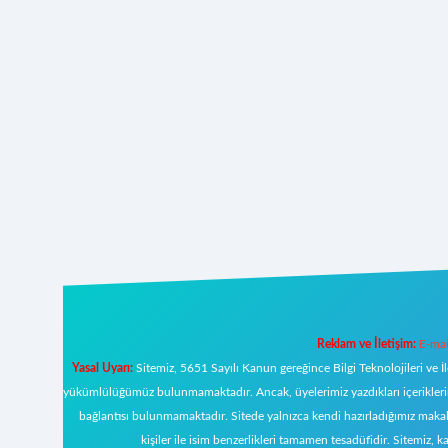
Reklam ve İletişim:
E-mai
Yasal Uyarı:
Sitemiz, 5651 Sayılı Kanun gereğince Bilgi Teknolojileri ve İ
yükümlülüğümüz bulunmamaktadır. Ancak, üyelerimiz yazdıkları içeriklerin s
bağlantısı bulunmamaktadır. Sitede yalnızca kendi hazırladığımız makal
kişiler ile isim benzerlikleri tamamen tesadüfidir. Sitemi