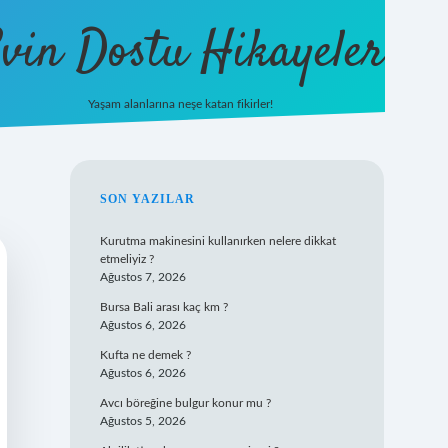
vin Dostu Hikayeler
Yaşam alanlarına neşe katan fikirler!
hiltonbet güncel giriş
https://w
SIDEBAR
SON YAZILAR
Kurutma makinesini kullanırken nelere dikkat
etmeliyiz ?
Ağustos 7, 2026
Bursa Bali arası kaç km ?
Ağustos 6, 2026
Kufta ne demek ?
Ağustos 6, 2026
Avcı böreğine bulgur konur mu ?
Ağustos 5, 2026