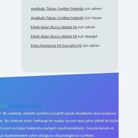
Ayakkabı Taban Çeşitleri Nelerdir
için
admin
Ayakkabı Taban Çeşitleri Nelerdir
için
Nazan
Erkek Aslan Burcu Aldatır Mı
için
admin
Erkek Aslan Burcu Aldatır Mı
için
Ayşegül
Küba Komünist Mi Sosyalist Mi
için
admin
0 726
Telegram: @karabul
 Bu nedenle, sitedeki içerikleri proaktif olarak denetleme veya araştırma
Bu internet sitesi, herhangi bir marka, kurum veya şahıs şirketi ile hiçbir
çek kurum ve kişiler hakkında paylaşım yapılmamaktadır. Gerçek kurum ve
asal düzenlemelere aykırı olduğunu düşündüğünüz içerikleri,