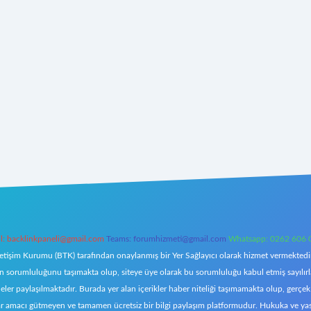
l:
backlinkpaneli@gmail.com
Teams:
forumhizmeti@gmail.com
Whatsapp: 0262 606 
letişim Kurumu (BTK) tarafından onaylanmış bir Yer Sağlayıcı olarak hizmet vermektedir.
orumluluğunu taşımakta olup, siteye üye olarak bu sorumluluğu kabul etmiş sayılırlar. 
eler paylaşılmaktadır. Burada yer alan içerikler haber niteliği taşımamakta olup, ger
z, kar amacı gütmeyen ve tamamen ücretsiz bir bilgi paylaşım platformudur. Hukuka ve y