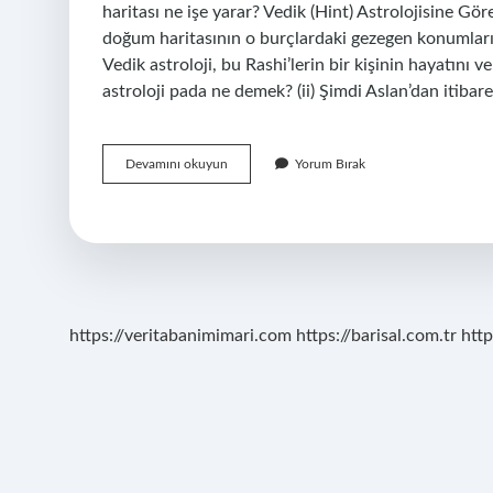
haritası ne işe yarar? Vedik (Hint) Astrolojisine Göre
doğum haritasının o burçlardaki gezegen konumlarına
Vedik astroloji, bu Rashi’lerin bir kişinin hayatını ve
astroloji pada ne demek? (ii) Şimdi Aslan’dan itibare
Vedik
Devamını okuyun
Yorum Bırak
Harita
Ne
Demek
https://veritabanimimari.com
https://barisal.com.tr
http