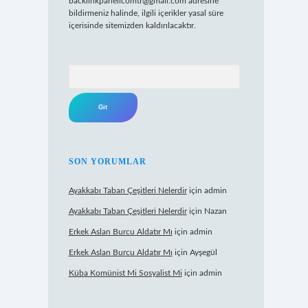
backlinkpanelicomtr@gmail.com
adresine
bildirmeniz halinde, ilgili içerikler yasal süre
içerisinde sitemizden kaldırılacaktır.
Arama
SON YORUMLAR
Ayakkabı Taban Çeşitleri Nelerdir
için
admin
Ayakkabı Taban Çeşitleri Nelerdir
için
Nazan
Erkek Aslan Burcu Aldatır Mı
için
admin
Erkek Aslan Burcu Aldatır Mı
için
Ayşegül
Küba Komünist Mi Sosyalist Mi
için
admin