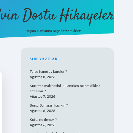
vin Dostu Hikayeler
Yaşam alanlarına neşe katan fikirler!
hiltonbet güncel giriş
https://ww
SIDEBAR
SON YAZILAR
Turşu hangi ay kurulur ?
Ağustos 8, 2026
Kurutma makinesini kullanırken nelere dikkat
etmeliyiz ?
Ağustos 7, 2026
Bursa Bali arası kaç km ?
Ağustos 6, 2026
Kufta ne demek ?
Ağustos 6, 2026