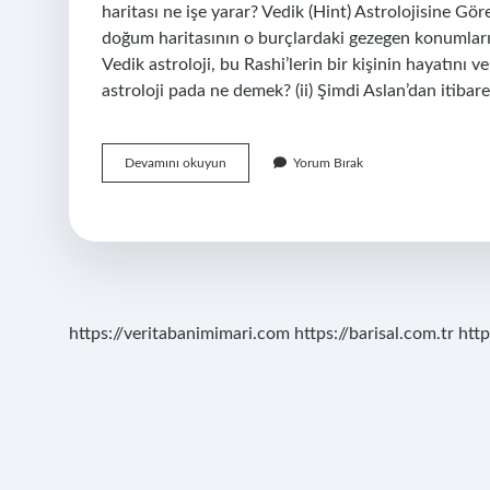
haritası ne işe yarar? Vedik (Hint) Astrolojisine Göre
doğum haritasının o burçlardaki gezegen konumlarına
Vedik astroloji, bu Rashi’lerin bir kişinin hayatını ve
astroloji pada ne demek? (ii) Şimdi Aslan’dan itibare
Vedik
Devamını okuyun
Yorum Bırak
Harita
Ne
Demek
https://veritabanimimari.com
https://barisal.com.tr
http