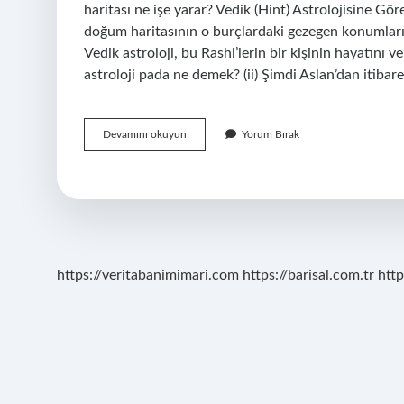
haritası ne işe yarar? Vedik (Hint) Astrolojisine Göre
doğum haritasının o burçlardaki gezegen konumlarına
Vedik astroloji, bu Rashi’lerin bir kişinin hayatını ve
astroloji pada ne demek? (ii) Şimdi Aslan’dan itibare
Vedik
Devamını okuyun
Yorum Bırak
Harita
Ne
Demek
https://veritabanimimari.com
https://barisal.com.tr
http