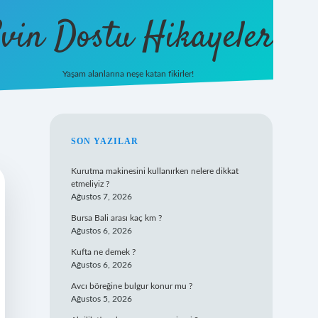
vin Dostu Hikayeler
Yaşam alanlarına neşe katan fikirler!
hiltonbet güncel giriş
https://w
SIDEBAR
SON YAZILAR
Kurutma makinesini kullanırken nelere dikkat
etmeliyiz ?
Ağustos 7, 2026
Bursa Bali arası kaç km ?
Ağustos 6, 2026
Kufta ne demek ?
Ağustos 6, 2026
Avcı böreğine bulgur konur mu ?
Ağustos 5, 2026