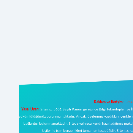
Reklam ve İletişim:
E-mai
Yasal Uyarı:
Sitemiz, 5651 Sayılı Kanun gereğince Bilgi Teknolojileri ve İ
yükümlülüğümüz bulunmamaktadır. Ancak, üyelerimiz yazdıkları içeriklerin s
bağlantısı bulunmamaktadır. Sitede yalnızca kendi hazırladığımız makal
kişiler ile isim benzerlikleri tamamen tesadüfidir. Sitemi