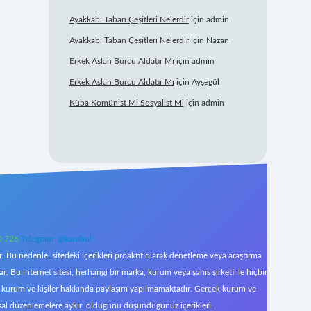
Ayakkabı Taban Çeşitleri Nelerdir
için
admin
Ayakkabı Taban Çeşitleri Nelerdir
için
Nazan
Erkek Aslan Burcu Aldatır Mı
için
admin
Erkek Aslan Burcu Aldatır Mı
için
Ayşegül
Küba Komünist Mi Sosyalist Mi
için
admin
0 726
Telegram: @karabul
 Bu nedenle, sitedeki içerikleri proaktif olarak denetleme veya araştırma
Bu internet sitesi, herhangi bir marka, kurum veya şahıs şirketi ile hiçbir
çek kurum ve kişiler hakkında paylaşım yapılmamaktadır. Gerçek kurum ve
asal düzenlemelere aykırı olduğunu düşündüğünüz içerikleri,