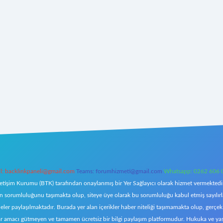
l:
backlinkpaneli@gmail.com
Teams:
forumhizmeti@gmail.com
Whatsapp: 0262 606 
letişim Kurumu (BTK) tarafından onaylanmış bir Yer Sağlayıcı olarak hizmet vermektedir.
orumluluğunu taşımakta olup, siteye üye olarak bu sorumluluğu kabul etmiş sayılırlar. 
eler paylaşılmaktadır. Burada yer alan içerikler haber niteliği taşımamakta olup, ger
z, kar amacı gütmeyen ve tamamen ücretsiz bir bilgi paylaşım platformudur. Hukuka ve y