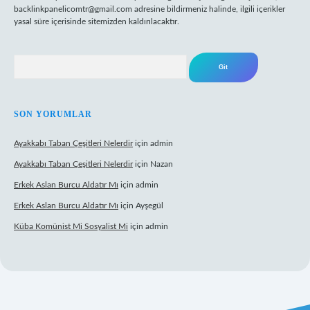
backlinkpanelicomtr@gmail.com
adresine bildirmeniz halinde, ilgili içerikler
yasal süre içerisinde sitemizden kaldırılacaktır.
Arama
SON YORUMLAR
Ayakkabı Taban Çeşitleri Nelerdir
için
admin
Ayakkabı Taban Çeşitleri Nelerdir
için
Nazan
Erkek Aslan Burcu Aldatır Mı
için
admin
Erkek Aslan Burcu Aldatır Mı
için
Ayşegül
Küba Komünist Mi Sosyalist Mi
için
admin