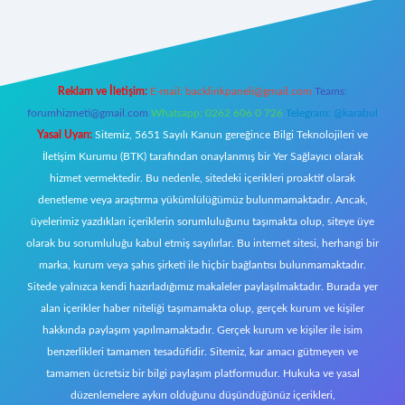
 giriş
https://www.betexper.xyz/
elexbetgiris.org
Reklam ve İletişim:
E-mail:
backlinkpaneli@gmail.com
Teams:
forumhizmeti@gmail.com
Whatsapp: 0262 606 0 726
Telegram: @karabul
Yasal Uyarı:
Sitemiz, 5651 Sayılı Kanun gereğince Bilgi Teknolojileri ve
İletişim Kurumu (BTK) tarafından onaylanmış bir Yer Sağlayıcı olarak
hizmet vermektedir. Bu nedenle, sitedeki içerikleri proaktif olarak
denetleme veya araştırma yükümlülüğümüz bulunmamaktadır. Ancak,
üyelerimiz yazdıkları içeriklerin sorumluluğunu taşımakta olup, siteye üye
olarak bu sorumluluğu kabul etmiş sayılırlar. Bu internet sitesi, herhangi bir
marka, kurum veya şahıs şirketi ile hiçbir bağlantısı bulunmamaktadır.
Sitede yalnızca kendi hazırladığımız makaleler paylaşılmaktadır. Burada yer
alan içerikler haber niteliği taşımamakta olup, gerçek kurum ve kişiler
hakkında paylaşım yapılmamaktadır. Gerçek kurum ve kişiler ile isim
benzerlikleri tamamen tesadüfidir. Sitemiz, kar amacı gütmeyen ve
tamamen ücretsiz bir bilgi paylaşım platformudur. Hukuka ve yasal
düzenlemelere aykırı olduğunu düşündüğünüz içerikleri,