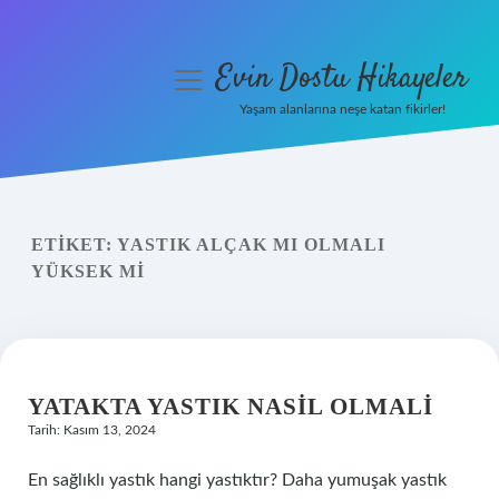
Evin Dostu Hikayeler
menüyü
aç
Yaşam alanlarına neşe katan fikirler!
Anasayfa
Gizlilik Politikası
ETIKET:
YASTIK ALÇAK MI OLMALI
Yasal Uyarı
YÜKSEK MI
Hakkımızda
YATAKTA YASTIK NASIL OLMALI
Tarih: Kasım 13, 2024
En sağlıklı yastık hangi yastıktır? Daha yumuşak yastık