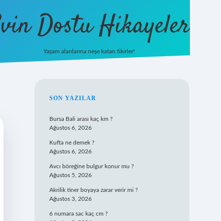
vin Dostu Hikayeler
Yaşam alanlarına neşe katan fikirler!
hiltonbet güncel giriş
https://w
SIDEBAR
SON YAZILAR
Bursa Bali arası kaç km ?
Ağustos 6, 2026
Kufta ne demek ?
Ağustos 6, 2026
Avcı böreğine bulgur konur mu ?
Ağustos 5, 2026
Akrilik tiner boyaya zarar verir mi ?
Ağustos 3, 2026
6 numara sac kaç cm ?