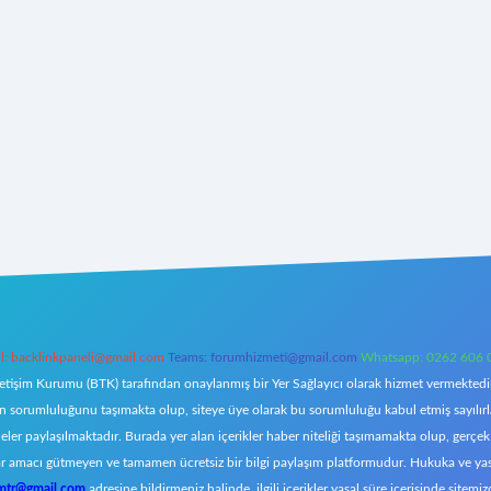
l:
backlinkpaneli@gmail.com
Teams:
forumhizmeti@gmail.com
Whatsapp: 0262 606 
letişim Kurumu (BTK) tarafından onaylanmış bir Yer Sağlayıcı olarak hizmet vermektedir.
orumluluğunu taşımakta olup, siteye üye olarak bu sorumluluğu kabul etmiş sayılırlar. 
eler paylaşılmaktadır. Burada yer alan içerikler haber niteliği taşımamakta olup, ger
z, kar amacı gütmeyen ve tamamen ücretsiz bir bilgi paylaşım platformudur. Hukuka ve y
omtr@gmail.com
adresine bildirmeniz halinde, ilgili içerikler yasal süre içerisinde sitemiz