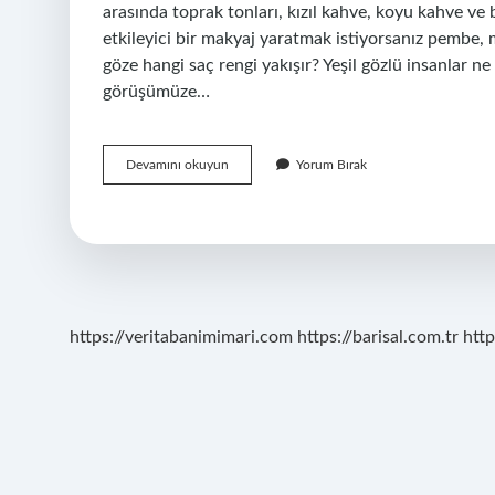
arasında toprak tonları, kızıl kahve, koyu kahve ve 
etkileyici bir makyaj yaratmak istiyorsanız pembe, mo
göze hangi saç rengi yakışır? Yeşil gözlü insanlar n
görüşümüze…
Yeşil
Devamını okuyun
Yorum Bırak
Gözlüler
Nasıl
Giyinmeli
https://veritabanimimari.com
https://barisal.com.tr
http