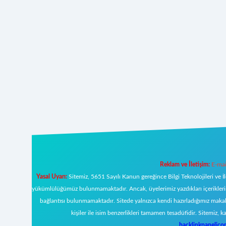
Reklam ve İletişim:
E-mai
Yasal Uyarı:
Sitemiz, 5651 Sayılı Kanun gereğince Bilgi Teknolojileri ve İ
yükümlülüğümüz bulunmamaktadır. Ancak, üyelerimiz yazdıkları içeriklerin s
bağlantısı bulunmamaktadır. Sitede yalnızca kendi hazırladığımız makal
kişiler ile isim benzerlikleri tamamen tesadüfidir. Sitemi
backlinkpanelic