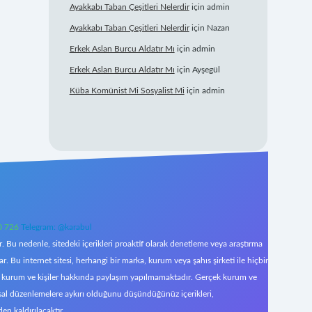
Ayakkabı Taban Çeşitleri Nelerdir
için
admin
Ayakkabı Taban Çeşitleri Nelerdir
için
Nazan
Erkek Aslan Burcu Aldatır Mı
için
admin
Erkek Aslan Burcu Aldatır Mı
için
Ayşegül
Küba Komünist Mi Sosyalist Mi
için
admin
0 726
Telegram: @karabul
 Bu nedenle, sitedeki içerikleri proaktif olarak denetleme veya araştırma
Bu internet sitesi, herhangi bir marka, kurum veya şahıs şirketi ile hiçbir
çek kurum ve kişiler hakkında paylaşım yapılmamaktadır. Gerçek kurum ve
asal düzenlemelere aykırı olduğunu düşündüğünüz içerikleri,
den kaldırılacaktır.