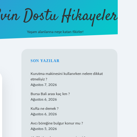
vin Dostu Hikayeler
Yaşam alanlarına neşe katan fikirler!
hiltonbet güncel giriş
https://w
SIDEBAR
SON YAZILAR
Kurutma makinesini kullanırken nelere dikkat
etmeliyiz ?
Ağustos 7, 2026
Bursa Bali arası kaç km ?
Ağustos 6, 2026
Kufta ne demek ?
Ağustos 6, 2026
Avcı böreğine bulgur konur mu ?
Ağustos 5, 2026