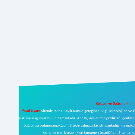
Reklam ve İletişim:
E-mai
Yasal Uyarı:
Sitemiz, 5651 Sayılı Kanun gereğince Bilgi Teknolojileri ve İ
yükümlülüğümüz bulunmamaktadır. Ancak, üyelerimiz yazdıkları içeriklerin s
bağlantısı bulunmamaktadır. Sitede yalnızca kendi hazırladığımız makal
kişiler ile isim benzerlikleri tamamen tesadüfidir. Sitemi