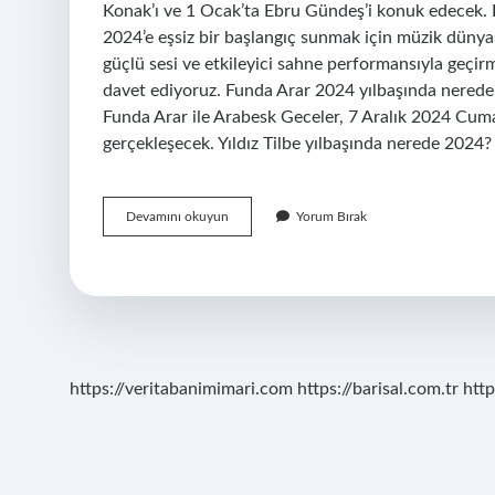
Konak’ı ve 1 Ocak’ta Ebru Gündeş’i konuk edecek. E
2024’e eşsiz bir başlangıç ​​sunmak için müzik dünyasın
güçlü sesi ve etkileyici sahne performansıyla geçir
davet ediyoruz. Funda Arar 2024 yılbaşında nere
Funda Arar ile Arabesk Geceler, 7 Aralık 2024 Cum
gerçekleşecek. Yıldız Tilbe yılbaşında nerede 2024
Ebru
Devamını okuyun
Yorum Bırak
Gündeş
Yılbaşında
Nerede
2024
https://veritabanimimari.com
https://barisal.com.tr
http