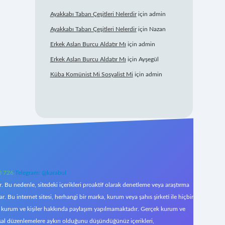
Ayakkabı Taban Çeşitleri Nelerdir
için
admin
Ayakkabı Taban Çeşitleri Nelerdir
için
Nazan
Erkek Aslan Burcu Aldatır Mı
için
admin
Erkek Aslan Burcu Aldatır Mı
için
Ayşegül
Küba Komünist Mi Sosyalist Mi
için
admin
0 726
Telegram: @karabul
 Bu nedenle, sitedeki içerikleri proaktif olarak denetleme veya araştırma
Bu internet sitesi, herhangi bir marka, kurum veya şahıs şirketi ile hiçbir
çek kurum ve kişiler hakkında paylaşım yapılmamaktadır. Gerçek kurum ve
asal düzenlemelere aykırı olduğunu düşündüğünüz içerikleri,