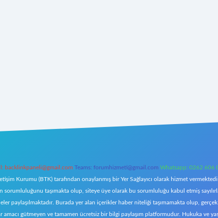
l:
backlinkpaneli@gmail.com
Teams:
forumhizmeti@gmail.com
Whatsapp: 0262 606 
letişim Kurumu (BTK) tarafından onaylanmış bir Yer Sağlayıcı olarak hizmet vermektedir.
orumluluğunu taşımakta olup, siteye üye olarak bu sorumluluğu kabul etmiş sayılırlar. 
eler paylaşılmaktadır. Burada yer alan içerikler haber niteliği taşımamakta olup, ger
z, kar amacı gütmeyen ve tamamen ücretsiz bir bilgi paylaşım platformudur. Hukuka ve y