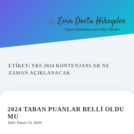
Evin Dostu Hikayeler
menüyü
aç
Yaşam alanlarına neşe katan fikirler!
Anasayfa
Gizlilik Politikası
ETIKET:
YKS 2024 KONTENJANLAR NE
Yasal Uyarı
ZAMAN AÇIKLANACAK
Hakkımızda
2024 TABAN PUANLAR BELLI OLDU
MU
Tarih: Kasım 13, 2024