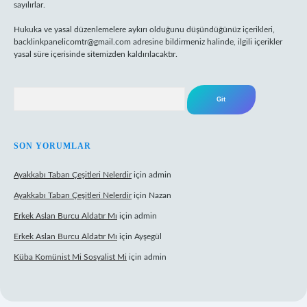
sayılırlar.
Hukuka ve yasal düzenlemelere aykırı olduğunu düşündüğünüz içerikleri,
backlinkpanelicomtr@gmail.com
adresine bildirmeniz halinde, ilgili içerikler
yasal süre içerisinde sitemizden kaldırılacaktır.
Arama
SON YORUMLAR
Ayakkabı Taban Çeşitleri Nelerdir
için
admin
Ayakkabı Taban Çeşitleri Nelerdir
için
Nazan
Erkek Aslan Burcu Aldatır Mı
için
admin
Erkek Aslan Burcu Aldatır Mı
için
Ayşegül
Küba Komünist Mi Sosyalist Mi
için
admin