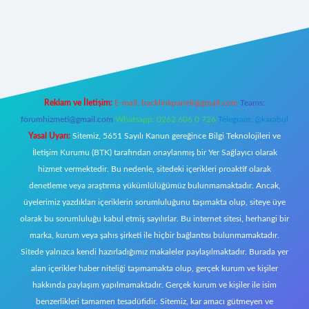
https://www.betexper.xyz/
elexbetgiris.org
Reklam ve İletişim:
E-mail:
backlinkpaneli@gmail.com
Teams:
forumhizmeti@gmail.com
Whatsapp: 0262 606 0 726
Telegram: @karabul
Yasal Uyarı:
Sitemiz, 5651 Sayılı Kanun gereğince Bilgi Teknolojileri ve
İletişim Kurumu (BTK) tarafından onaylanmış bir Yer Sağlayıcı olarak
hizmet vermektedir. Bu nedenle, sitedeki içerikleri proaktif olarak
denetleme veya araştırma yükümlülüğümüz bulunmamaktadır. Ancak,
üyelerimiz yazdıkları içeriklerin sorumluluğunu taşımakta olup, siteye üye
olarak bu sorumluluğu kabul etmiş sayılırlar. Bu internet sitesi, herhangi bir
marka, kurum veya şahıs şirketi ile hiçbir bağlantısı bulunmamaktadır.
Sitede yalnızca kendi hazırladığımız makaleler paylaşılmaktadır. Burada yer
alan içerikler haber niteliği taşımamakta olup, gerçek kurum ve kişiler
hakkında paylaşım yapılmamaktadır. Gerçek kurum ve kişiler ile isim
benzerlikleri tamamen tesadüfidir. Sitemiz, kar amacı gütmeyen ve