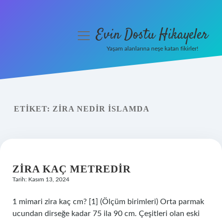
Evin Dostu Hikayeler
menüyü
aç
Yaşam alanlarına neşe katan fikirler!
Anasayfa
Gizlilik Politikası
ETIKET:
ZIRA NEDIR ISLAMDA
Yasal Uyarı
Hakkımızda
ZIRA KAÇ METREDIR
Tarih: Kasım 13, 2024
1 mimari zira kaç cm? [1] (Ölçüm birimleri) Orta parmak
ucundan dirseğe kadar 75 ila 90 cm. Çeşitleri olan eski