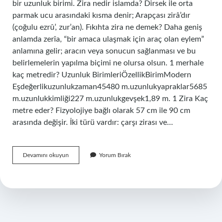
bir uzunluk birimi. Zira nedir islamda? Dirsek ile orta
parmak ucu arasındaki kısma denir; Arapçası zirâ’dır
(çoğulu ezrû’, zur’an). Fıkıhta zira ne demek? Daha geniş
anlamda zerîa, “bir amaca ulaşmak için araç olan eylem”
anlamına gelir; aracın veya sonucun sağlanması ve bu
belirlemelerin yapılma biçimi ne olursa olsun. 1 merhale
kaç metredir? Uzunluk BirimleriÖzellikBirimModern
Eşdeğerlikuzunlukzaman45480 m.uzunlukyapraklar5685
m.uzunlukkimliği227 m.uzunlukgevşek1,89 m. 1 Zira Kaç
metre eder? Fizyolojiye bağlı olarak 57 cm ile 90 cm
arasında değişir. İki türü vardır: çarşı zirası ve…
Zira
Devamını okuyun
Yorum Bırak
Kaç
Metredir