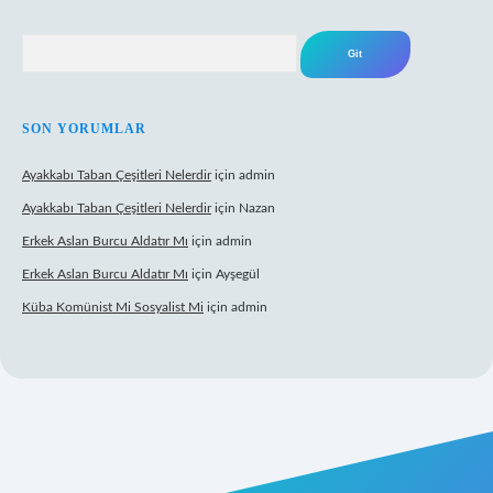
Arama
SON YORUMLAR
Ayakkabı Taban Çeşitleri Nelerdir
için
admin
Ayakkabı Taban Çeşitleri Nelerdir
için
Nazan
Erkek Aslan Burcu Aldatır Mı
için
admin
Erkek Aslan Burcu Aldatır Mı
için
Ayşegül
Küba Komünist Mi Sosyalist Mi
için
admin
https://www.betexper.xyz/
elexbetgiris.org