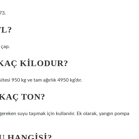
73.
TL?
 çap.
 KAÇ KILODUR?
tesi 950 kg ve tam ağırlık 4950 kg’dır.
 KAÇ TON?
gereken suyu taşımak için kullanılır. Ek olarak, yangın pompa
U HANGISI?