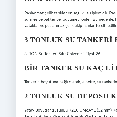
Paslanmaz çelik tanklar en sağlıklı su işlemidir. Pa
sürmez ve bakteriyel büyümeyi önler. Bu nedenle, h
yataklar ve paslanmaz çelik ekipmanlar tercih edilir
3 TONLUK SU TANKERI 
3 -TON Su Tankeri Sıfır Calvenizli Fiyat 26.
BIR TANKER SU KAÇ LI
Tankerin boyutuna bağlı olarak, elbette, su tankerini
2 TONLUK SU DEPOSU 
Yatay Boyutlar 1uzunLUK210 CMçAY1 (32 mm) Kapa
Tank Tank Tank ›2-Plastik Plastik Plastik Su Tankı