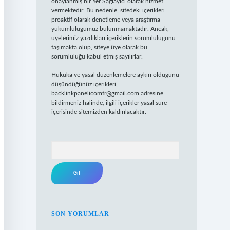
onaylanmış bir Yer Sağlayıcı olarak hizmet
vermektedir. Bu nedenle, sitedeki içerikleri
proaktif olarak denetleme veya araştırma
yükümlülüğümüz bulunmamaktadır. Ancak,
üyelerimiz yazdıkları içeriklerin sorumluluğunu
taşımakta olup, siteye üye olarak bu
sorumluluğu kabul etmiş sayılırlar.
Hukuka ve yasal düzenlemelere aykırı olduğunu
düşündüğünüz içerikleri,
backlinkpanelicomtr@gmail.com
adresine
bildirmeniz halinde, ilgili içerikler yasal süre
içerisinde sitemizden kaldırılacaktır.
Arama
SON YORUMLAR