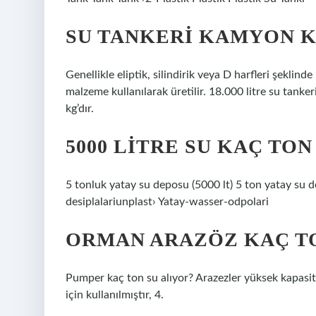
SU TANKERI KAMYON K
Genellikle eliptik, silindirik veya D harfleri şeklind
malzeme kullanılarak üretilir. 18.000 litre su tanke
kg’dır.
5000 LITRE SU KAÇ TON
5 tonluk yatay su deposu (5000 lt) 5 ton yatay su d
desiplalariunplast› Yatay-wasser-odpolari
ORMAN ARAZÖZ KAÇ TO
Pumper kaç ton su alıyor? Arazezler yüksek kapasiteli
için kullanılmıştır, 4.