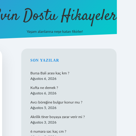
vin Dostu Hikayeler
Yaşam alanlarına neşe katan fikirler!
hiltonbet güncel giriş
https://www.bet
SIDEBAR
SON YAZILAR
Bursa Bali arası kaç km ?
Ağustos 6, 2026
Kufta ne demek ?
Ağustos 6, 2026
Avcı böreğine bulgur konur mu ?
Ağustos 5, 2026
Akrilik tiner boyaya zarar verir mi ?
Ağustos 3, 2026
6 numara sac kaç cm ?