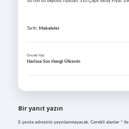
50 ton su deposu fiyatları 310 Çaplı Yatay Fiyat 33
Tarih:
Makaleler
Önceki Yazı
Harissa Sos Hangi Ülkenin
Bir yanıt yazın
E-posta adresiniz yayınlanmayacak.
Gerekli alanlar
*
ile