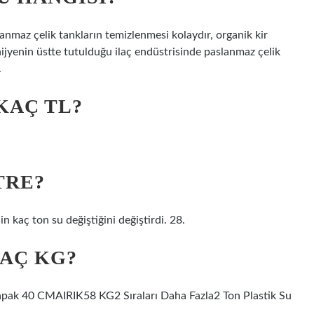
slanmaz çelik tankların temizlenmesi kolaydır, organik kir
ijyenin üstte tutulduğu ilaç endüstrisinde paslanmaz çelik
.
KAÇ TL?
TRE?
n kaç ton su değiştiğini değiştirdi. 28.
KAÇ KG?
k 40 CMAIRIK58 KG2 Sıraları Daha Fazla2 Ton Plastik Su