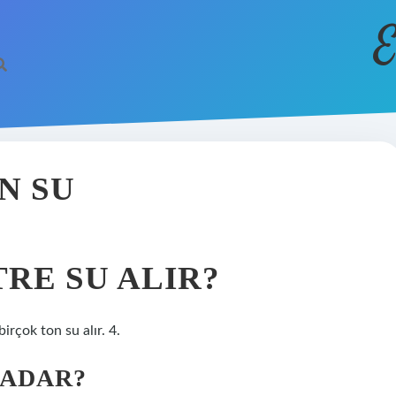
E
N SU
TRE SU ALIR?
rçok ton su alır. 4.
KADAR?