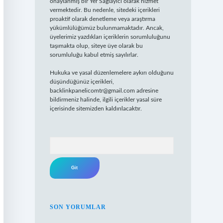
onaylanmış bir Yer Sağlayıcı olarak hizmet
vermektedir. Bu nedenle, sitedeki içerikleri
proaktif olarak denetleme veya araştırma
yükümlülüğümüz bulunmamaktadır. Ancak,
üyelerimiz yazdıkları içeriklerin sorumluluğunu
taşımakta olup, siteye üye olarak bu
sorumluluğu kabul etmiş sayılırlar.
Hukuka ve yasal düzenlemelere aykırı olduğunu
düşündüğünüz içerikleri,
backlinkpanelicomtr@gmail.com
adresine
bildirmeniz halinde, ilgili içerikler yasal süre
içerisinde sitemizden kaldırılacaktır.
Arama
SON YORUMLAR