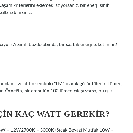
şam kriterlerini eklemek istiyorsanız, bir enerji sınıfı
ullanabilirsiniz.
cıyor? A Sınıfı buzdolabında, bir saatlik enerji tüketimi 62
tanımlanır ve birim sembolü “LM” olarak görüntülenir. Lümen,
ılır. Örneğin, bir ampulün 100 lümen çıkışı varsa, bu ışık
ÇIN KAÇ WATT GEREKIR?
on8W – 12W2700K – 3000K (Sıcak Beyaz) Mutfak 10W –