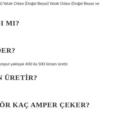
 Yatak Odası (Doğal Beyaz) Yatak Odası (Doğal Beyaz ve
I MI?
DER?
r ampul yaklaşık 400 ila 500 lümen üretir.
N ÜRETIR?
TÖR KAÇ AMPER ÇEKER?