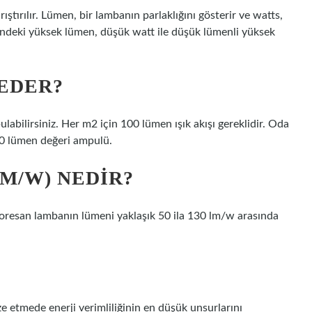
ıştırılır. Lümen, bir lambanın parlaklığını gösterir ve watts,
pindeki yüksek lümen, düşük watt ile düşük lümenli yüksek
 EDER?
ilirsiniz. Her m2 için 100 lümen ışık akışı gereklidir. Oda
0 lümen değeri ampulü.
LM/W) NEDIR?
Floresan lambanın lümeni yaklaşık 50 ila 130 lm/w arasında
ize etmede enerji verimliliğinin en düşük unsurlarını