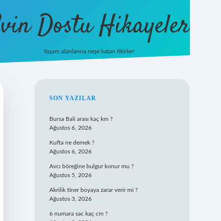
vin Dostu Hikayeler
Yaşam alanlarına neşe katan fikirler!
hiltonbet güncel giriş
https://www.b
SIDEBAR
SON YAZILAR
Bursa Bali arası kaç km ?
Ağustos 6, 2026
Kufta ne demek ?
Ağustos 6, 2026
Avcı böreğine bulgur konur mu ?
Ağustos 5, 2026
Akrilik tiner boyaya zarar verir mi ?
Ağustos 3, 2026
6 numara sac kaç cm ?