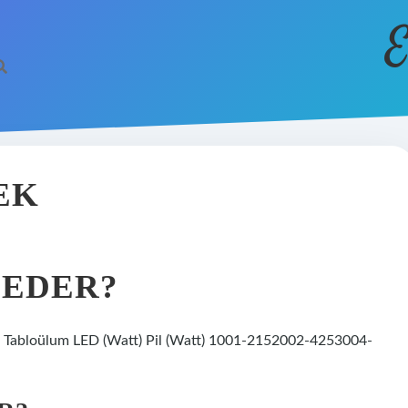
E
EK
 EDER?
üm Tabloülum LED (Watt) Pil (Watt) 1001-2152002-4253004-