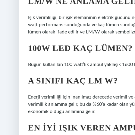
LM/W NE ANLAMA GELI
Işık verimliliği, bir ışık elemanının elektrik gücünü
watt performans sunduğunda ve kaç lümen sunduğund
lümen olarak ifade edilir ve LM/W olarak sembolize 
100W LED KAÇ LÜMEN?
Bugün kullanılan 100 watt’lık ampul yaklaşık 1600 l
A SINIFI KAÇ LM W?
Enerji verimliliği için inanılmaz derecede verimli v
verimlilik anlamına gelir, bu da %60’a kadar olan y
ekonomik olduğu anlamına gelir.
EN IYI IŞIK VEREN AM