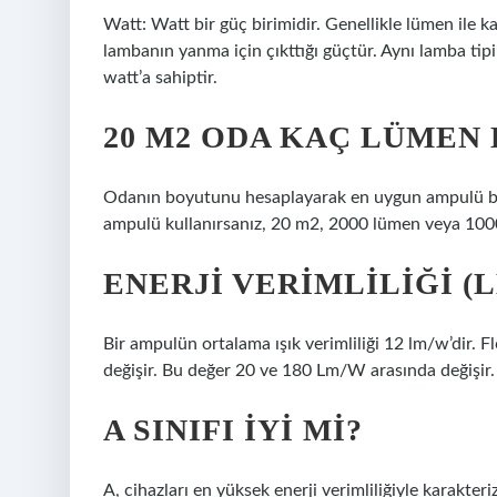
Watt: Watt bir güç birimidir. Genellikle lümen ile kar
lambanın yanma için çıkttığı güçtür. Aynı lamba ti
watt’a sahiptir.
20 M2 ODA KAÇ LÜMEN
Odanın boyutunu hesaplayarak en uygun ampulü bulab
ampulü kullanırsanız, 20 m2, 2000 lümen veya 100
ENERJI VERIMLILIĞI (
Bir ampulün ortalama ışık verimliliği 12 lm/w’dir. 
değişir. Bu değer 20 ve 180 Lm/W arasında değişir.
A SINIFI IYI MI?
A, cihazları en yüksek enerji verimliliğiyle karakter