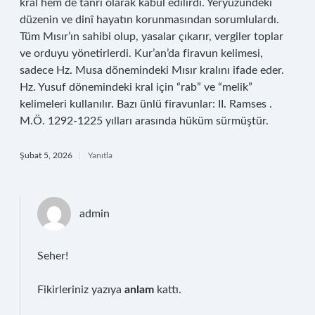
kral hem de tanrı olarak kabul edilirdi. Yeryüzündeki
düzenin ve dinî hayatın korunmasından sorumlulardı.
Tüm Mısır’ın sahibi olup, yasalar çıkarır, vergiler toplar
ve orduyu yönetirlerdi. Kur’an’da firavun kelimesi,
sadece Hz. Musa dönemindeki Mısır kralını ifade eder.
Hz. Yusuf dönemindeki kral için “rab” ve “melik”
kelimeleri kullanılır. Bazı ünlü firavunlar: II. Ramses .
M.Ö. 1292-1225 yılları arasında hüküm sürmüştür.
Şubat 5, 2026
Yanıtla
admin
Seher!
Fikirleriniz yazıya
anlam
kattı.