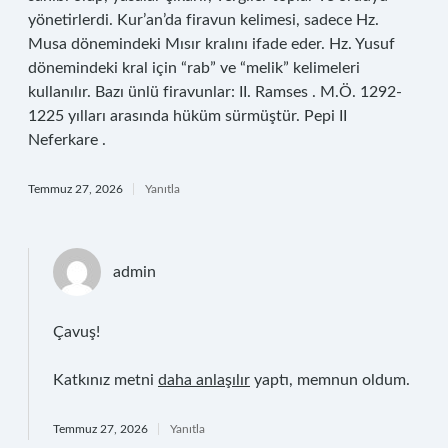
yönetirlerdi. Kur’an’da firavun kelimesi, sadece Hz.
Musa dönemindeki Mısır kralını ifade eder. Hz. Yusuf
dönemindeki kral için “rab” ve “melik” kelimeleri
kullanılır. Bazı ünlü firavunlar: II. Ramses . M.Ö. 1292-
1225 yılları arasında hüküm sürmüştür. Pepi II
Neferkare .
Temmuz 27, 2026
Yanıtla
admin
Çavuş!
Katkınız metni
daha anlaşılır
yaptı, memnun oldum.
Temmuz 27, 2026
Yanıtla