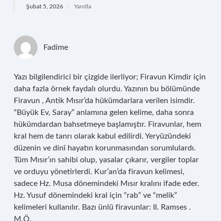
Şubat 5, 2026
Yanıtla
Fadime
Yazı bilgilendirici bir çizgide ilerliyor; Firavun Kimdir için
daha fazla örnek faydalı olurdu. Yazının bu bölümünde
Firavun , Antik Mısır’da hükümdarlara verilen isimdir.
“Büyük Ev, Saray” anlamına gelen kelime, daha sonra
hükümdardan bahsetmeye başlamıştır. Firavunlar, hem
kral hem de tanrı olarak kabul edilirdi. Yeryüzündeki
düzenin ve dinî hayatın korunmasından sorumlulardı.
Tüm Mısır’ın sahibi olup, yasalar çıkarır, vergiler toplar
ve orduyu yönetirlerdi. Kur’an’da firavun kelimesi,
sadece Hz. Musa dönemindeki Mısır kralını ifade eder.
Hz. Yusuf dönemindeki kral için “rab” ve “melik”
kelimeleri kullanılır. Bazı ünlü firavunlar: II. Ramses .
M.Ö.