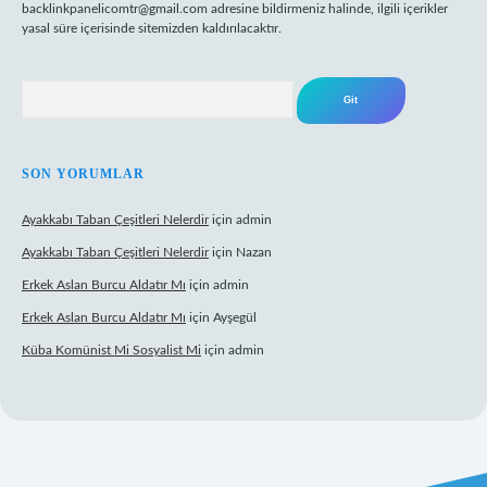
backlinkpanelicomtr@gmail.com
adresine bildirmeniz halinde, ilgili içerikler
yasal süre içerisinde sitemizden kaldırılacaktır.
Arama
SON YORUMLAR
Ayakkabı Taban Çeşitleri Nelerdir
için
admin
Ayakkabı Taban Çeşitleri Nelerdir
için
Nazan
Erkek Aslan Burcu Aldatır Mı
için
admin
Erkek Aslan Burcu Aldatır Mı
için
Ayşegül
Küba Komünist Mi Sosyalist Mi
için
admin
exper.xyz/
elexbetgiris.org