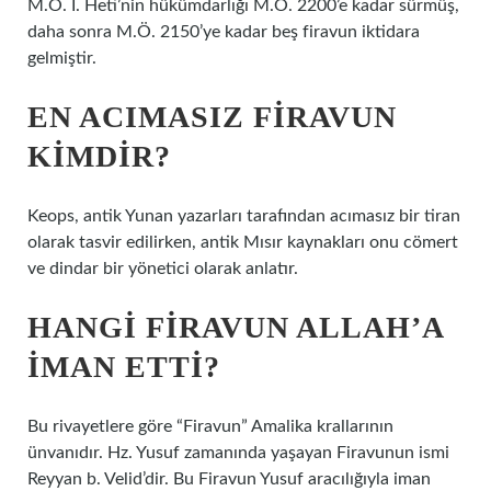
M.Ö. I. Heti’nin hükümdarlığı M.Ö. 2200’e kadar sürmüş,
daha sonra M.Ö. 2150’ye kadar beş firavun iktidara
gelmiştir.
EN ACIMASIZ FIRAVUN
KIMDIR?
Keops, antik Yunan yazarları tarafından acımasız bir tiran
olarak tasvir edilirken, antik Mısır kaynakları onu cömert
ve dindar bir yönetici olarak anlatır.
HANGI FIRAVUN ALLAH’A
IMAN ETTI?
Bu rivayetlere göre “Firavun” Amalika krallarının
ünvanıdır. Hz. Yusuf zamanında yaşayan Firavunun ismi
Reyyan b. Velid’dir. Bu Firavun Yusuf aracılığıyla iman