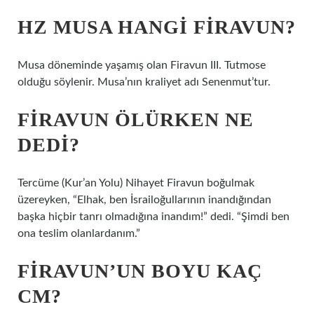
HZ MUSA HANGI FIRAVUN?
Musa döneminde yaşamış olan Firavun III. Tutmose
olduğu söylenir. Musa’nın kraliyet adı Senenmut’tur.
FIRAVUN ÖLÜRKEN NE
DEDI?
Tercüme (Kur’an Yolu) Nihayet Firavun boğulmak
üzereyken, “Elhak, ben İsrailoğullarının inandığından
başka hiçbir tanrı olmadığına inandım!” dedi. “Şimdi ben
ona teslim olanlardanım.”
FIRAVUN’UN BOYU KAÇ
CM?