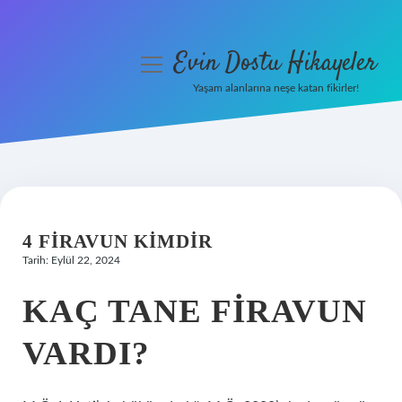
Evin Dostu Hikayeler
menüyü
aç
Yaşam alanlarına neşe katan fikirler!
Anasayfa
Gizlilik Politikası
Yasal Uyarı
4 FIRAVUN KIMDIR
Hakkımızda
Tarih: Eylül 22, 2024
KAÇ TANE FIRAVUN
VARDI?