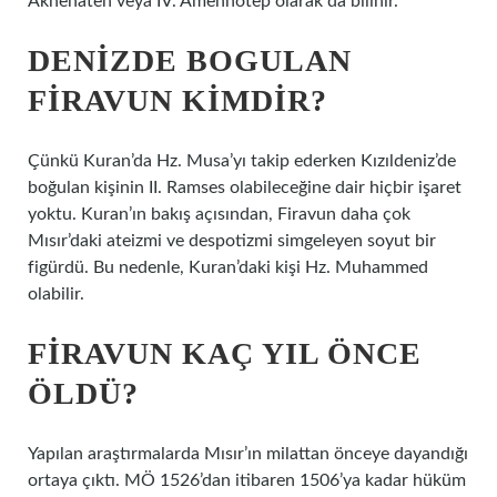
Akhenaten veya IV. Amenhotep olarak da bilinir.
DENIZDE BOGULAN
FIRAVUN KIMDIR?
Çünkü Kuran’da Hz. Musa’yı takip ederken Kızıldeniz’de
boğulan kişinin II. Ramses olabileceğine dair hiçbir işaret
yoktu. Kuran’ın bakış açısından, Firavun daha çok
Mısır’daki ateizmi ve despotizmi simgeleyen soyut bir
figürdü. Bu nedenle, Kuran’daki kişi Hz. Muhammed
olabilir.
FIRAVUN KAÇ YIL ÖNCE
ÖLDÜ?
Yapılan araştırmalarda Mısır’ın milattan önceye dayandığı
ortaya çıktı. MÖ 1526’dan itibaren 1506’ya kadar hüküm