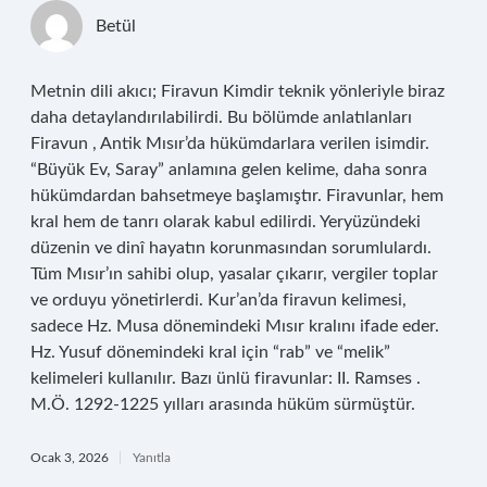
Betül
Metnin dili akıcı; Firavun Kimdir teknik yönleriyle biraz
daha detaylandırılabilirdi. Bu bölümde anlatılanları
Firavun , Antik Mısır’da hükümdarlara verilen isimdir.
“Büyük Ev, Saray” anlamına gelen kelime, daha sonra
hükümdardan bahsetmeye başlamıştır. Firavunlar, hem
kral hem de tanrı olarak kabul edilirdi. Yeryüzündeki
düzenin ve dinî hayatın korunmasından sorumlulardı.
Tüm Mısır’ın sahibi olup, yasalar çıkarır, vergiler toplar
ve orduyu yönetirlerdi. Kur’an’da firavun kelimesi,
sadece Hz. Musa dönemindeki Mısır kralını ifade eder.
Hz. Yusuf dönemindeki kral için “rab” ve “melik”
kelimeleri kullanılır. Bazı ünlü firavunlar: II. Ramses .
M.Ö. 1292-1225 yılları arasında hüküm sürmüştür.
Ocak 3, 2026
Yanıtla