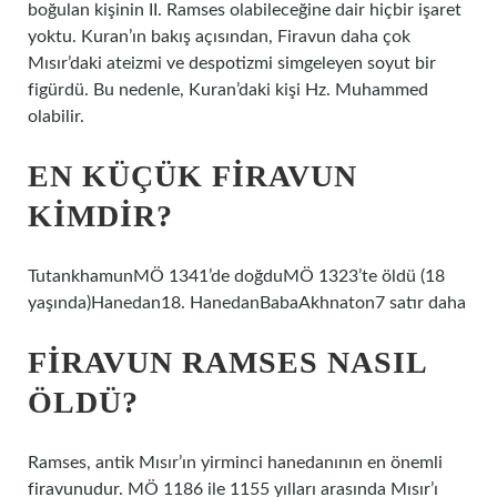
boğulan kişinin II. Ramses olabileceğine dair hiçbir işaret
yoktu. Kuran’ın bakış açısından, Firavun daha çok
Mısır’daki ateizmi ve despotizmi simgeleyen soyut bir
figürdü. Bu nedenle, Kuran’daki kişi Hz. Muhammed
olabilir.
EN KÜÇÜK FIRAVUN
KIMDIR?
TutankhamunMÖ 1341’de doğduMÖ 1323’te öldü (18
yaşında)Hanedan18. HanedanBabaAkhnaton7 satır daha
FIRAVUN RAMSES NASIL
ÖLDÜ?
Ramses, antik Mısır’ın yirminci hanedanının en önemli
firavunudur. MÖ 1186 ile 1155 yılları arasında Mısır’ı