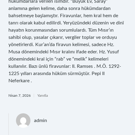
hükümdarlara verilen isimdir. “Büyük Ev, Saray”
anlamına gelen kelime, daha sonra hükümdardan
bahsetmeye başlamıştır. Firavunlar, hem kral hem de
tanrı olarak kabul edilirdi. Yeryüzündeki düzenin ve dinî
hayatın korunmasından sorumlulardı. Tüm Mısır’ın
sahibi olup, yasalar çıkarır, vergiler toplar ve orduyu
yönetirlerdi. Kur’an’da firavun kelimesi, sadece Hz.
Musa dönemindeki Mısır kralını ifade eder. Hz. Yusuf
dönemindeki kral için “rab” ve “melik” kelimeleri
kullanılır. Bazı ünlü firavunlar: II. Ramses . M.Ö. 1292-
1225 yılları arasında hüküm sürmüştür. Pepi II
Neferkare .
Nisan 7, 2026
Yanıtla
admin