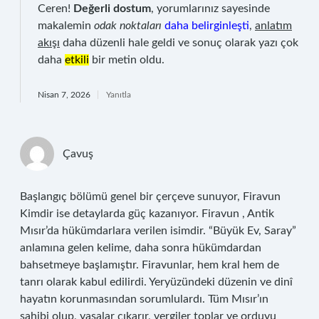
Ceren!
Değerli dostum
, yorumlarınız sayesinde
makalemin
odak noktaları
daha belirginleşti
,
anlatım
akışı
daha düzenli hale geldi ve sonuç olarak yazı çok
daha
etkili
bir metin oldu.
Nisan 7, 2026
Yanıtla
Çavuş
Başlangıç bölümü genel bir çerçeve sunuyor, Firavun
Kimdir ise detaylarda güç kazanıyor. Firavun , Antik
Mısır’da hükümdarlara verilen isimdir. “Büyük Ev, Saray”
anlamına gelen kelime, daha sonra hükümdardan
bahsetmeye başlamıştır. Firavunlar, hem kral hem de
tanrı olarak kabul edilirdi. Yeryüzündeki düzenin ve dinî
hayatın korunmasından sorumlulardı. Tüm Mısır’ın
sahibi olup, yasalar çıkarır, vergiler toplar ve orduyu