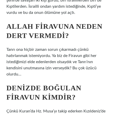
şehirde savaşan iki kişi gördü, biri İsraillilerden biri de
Kıptilerden. İsrailli ondan yardım istediğinde, Kıpti’ye
vurdu ve bu da onun ölümüne yol açtı.
ALLAH FIRAVUNA NEDEN
DERT VERMEDI?
Tanrı ona hiçbir zaman sorun çıkarmadı çünkü
hatırlanmak istemiyordu. Ya biz de Firavun gibi her
istediğimizi elde edenlerden olsaydık ve Tanrı’nın
kendisini unutmasına izin verseydik? Bu çok üzücü
olurdu…
DENIZDE BOĞULAN
FIRAVUN KIMDIR?
Çünkü Kuran’da Hz. Musa’yı takip ederken Kızıldeniz’de