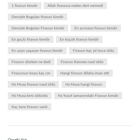
1 firavun kimdir
Allah firavuna neden dert vermedi
Denizde Bogulan firavun kimdir
Denizde Boğulan Firavun kimdir
En acımasız firavun kimdir
En güçlü firavun kimdir
En küçük firavun kimdir
En uzun yaşayan firavun kimdir
Firavun kaç yıl önce öldü
Firavun ölürken ne dedi
Firavun Ramses nasıl öldü
Firavunun boyu kaç cm
Hangi firavun Allaha iman etti
Hz Musa firavun nasıl öldü
Hz Musa hangi firavun
Hz Musa kimi öldürdü
Hz Yusuf zamanındaki Firavun kimdir
Kaç tane firavun vardı
Önceki Yazı