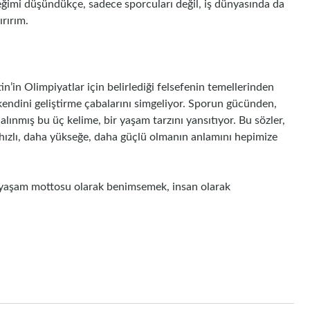
ceğimi düşündükçe, sadece sporcuları değil, iş dünyasında da
rırım.
tin’in Olimpiyatlar için belirlediği felsefenin temellerinden
 kendini geliştirme çabalarını simgeliyor. Sporun gücünden,
lınmış bu üç kelime, bir yaşam tarzını yansıtıyor. Bu sözler,
a hızlı, daha yükseğe, daha güçlü olmanın anlamını hepimize
ir yaşam mottosu olarak benimsemek, insan olarak