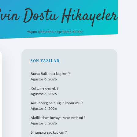
vin Dostu Hikayeler
Yaşam alanlarına neşe katan fikirler!
hiltonbet güncel giriş
https://www.b
SIDEBAR
SON YAZILAR
Bursa Bali arası kaç km ?
Ağustos 6, 2026
Kufta ne demek ?
Ağustos 6, 2026
Avcı böreğine bulgur konur mu ?
Ağustos 5, 2026
Akrilik tiner boyaya zarar verir mi ?
Ağustos 3, 2026
6 numara sac kaç cm ?