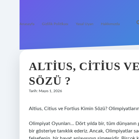
Anasayfa
Gizlilik Politikası
Yasal Uyarı
Hakkımızda
ALTIUS, CITIUS V
SÖZÜ ?
Tarih: Mayıs 1, 2026
Altius, Citius ve Fortius Kimin Sözü? Olimpiyatla
Olimpiyat Oyunları… Dört yılda bir, tüm dünyanın gö
bir gösteriye tanıklık ederiz. Ancak, Olimpiyatlar 
felsefenin, bir hayat anlayışının simgesidir. Birçok 