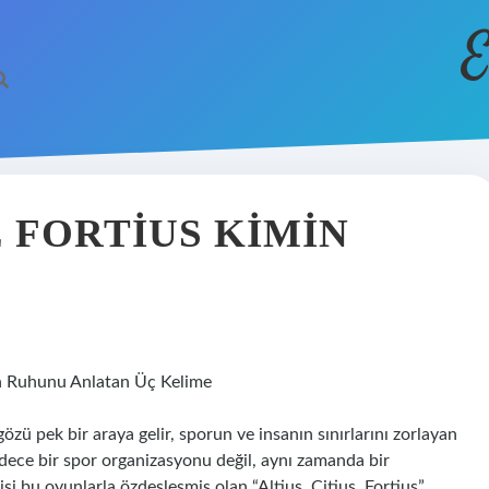
E
E FORTIUS KIMIN
rın Ruhunu Anlatan Üç Kelime
zü pek bir araya gelir, sporun ve insanın sınırlarını zorlayan
sadece bir spor organizasyonu değil, aynı zamanda bir
kişi bu oyunlarla özdeşleşmiş olan “Altius, Citius, Fortius”