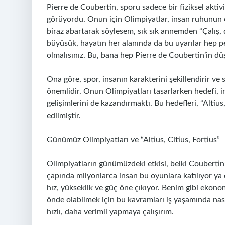
Pierre de Coubertin, sporu sadece bir fiziksel aktiv
görüyordu. Onun için Olimpiyatlar, insan ruhunun e
biraz abartarak söylesem, sık sık annemden “Çalış, da
büyüsük, hayatın her alanında da bu uyarılar hep p
olmalısınız. Bu, bana hep Pierre de Coubertin’in düş
Ona göre, spor, insanın karakterini şekillendirir ve s
önemlidir. Onun Olimpiyatları tasarlarken hedefi, in
gelişimlerini de kazandırmaktı. Bu hedefleri, “Altius
edilmiştir.
Günümüz Olimpiyatları ve “Altius, Citius, Fortius”
Olimpiyatların günümüzdeki etkisi, belki Coubertin
çapında milyonlarca insan bu oyunlara katılıyor ya 
hız, yükseklik ve güç öne çıkıyor. Benim gibi ekono
önde olabilmek için bu kavramları iş yaşamında nas
hızlı, daha verimli yapmaya çalışırım.