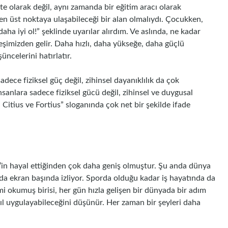
ite olarak değil, aynı zamanda bir eğitim aracı olarak
n üst noktaya ulaşabileceği bir alan olmalıydı. Çocukken,
ha iyi ol!” şeklinde uyarılar alırdım. Ve aslında, ne kadar
eşimizden gelir. Daha hızlı, daha yükseğe, daha güçlü
üncelerini hatırlatır.
adece fiziksel güç değil, zihinsel dayanıklılık da çok
sanlara sadece fiziksel gücü değil, zihinsel ve duygusal
, Citius ve Fortius” sloganında çok net bir şekilde ifade
’in hayal ettiğinden çok daha geniş olmuştur. Şu anda dünya
da ekran başında izliyor. Sporda olduğu kadar iş hayatında da
mi okumuş birisi, her gün hızla gelişen bir dünyada bir adım
ıl uygulayabileceğini düşünür. Her zaman bir şeyleri daha