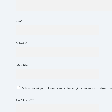
İsim*
E-Posta*
Web Sitesi
Daha sonraki yorumlarımda kullanılması için adım, e-posta adresim ve 
7 + 8 kaçtır?
*