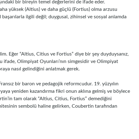
ındaki bir bireyin temel değerlerini de ifade eder.
 daha yüksek (Altius) ve daha güçlü (Fortius) olma arzusu
 başarılarla ilgili değil; duygusal, zihinsel ve sosyal anlamda
m. Eğer “Altius, Citius ve Fortius” diye bir şey duyduysanız,
bu ifade, Olimpiyat Oyunları’nın simgesidir ve Olimpiyat
raya nasıl gelindiğini anlatmak gerek.
. Fransız bir baron ve pedagojik reformcudur. 19. yüzyılın
yaya yeniden kazandırma fikri onun aklına gelmiş ve böylece
tin’in tam olarak “Altius, Citius, Fortius” demediğini
mitesinin sembolü haline gelirken, Coubertin tarafından