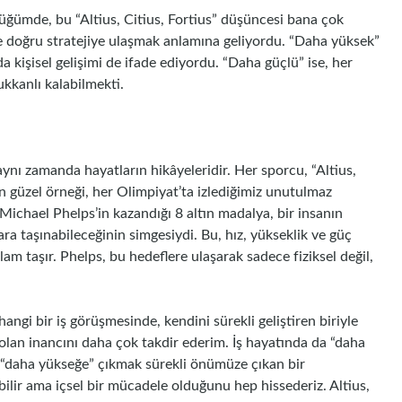
üğümde, bu “Altius, Citius, Fortius” düşüncesi bana çok
e doğru stratejiye ulaşmak anlamına geliyordu. “Daha yüksek”
a kişisel gelişimi de ifade ediyordu. “Daha güçlü” ise, her
ukkanlı kalabilmekti.
aynı zamanda hayatların hikâyeleridir. Her sporcu, “Altius,
 en güzel örneği, her Olimpiyat’ta izlediğimiz unutulmaz
Michael Phelps’in kazandığı 8 altın madalya, bir insanın
ara taşınabileceğinin simgesiydi. Bu, hız, yükseklik ve güç
am taşır. Phelps, bu hedeflere ulaşarak sadece fiziksel değil,
gi bir iş görüşmesinde, kendini sürekli geliştiren biriyle
olan inancını daha çok takdir ederim. İş hayatında da “daha
ve “daha yükseğe” çıkmak sürekli önümüze çıkan bir
lir ama içsel bir mücadele olduğunu hep hissederiz. Altius,