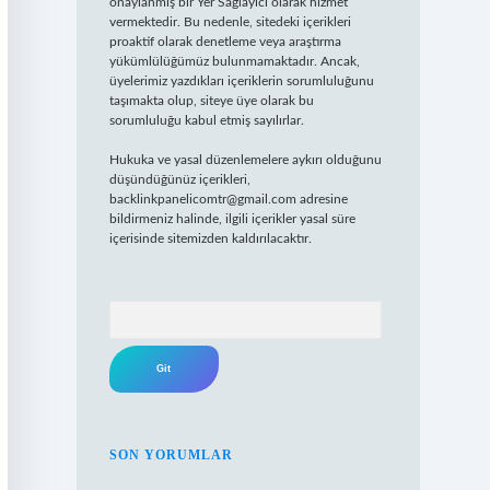
onaylanmış bir Yer Sağlayıcı olarak hizmet
vermektedir. Bu nedenle, sitedeki içerikleri
proaktif olarak denetleme veya araştırma
yükümlülüğümüz bulunmamaktadır. Ancak,
üyelerimiz yazdıkları içeriklerin sorumluluğunu
taşımakta olup, siteye üye olarak bu
sorumluluğu kabul etmiş sayılırlar.
Hukuka ve yasal düzenlemelere aykırı olduğunu
düşündüğünüz içerikleri,
backlinkpanelicomtr@gmail.com
adresine
bildirmeniz halinde, ilgili içerikler yasal süre
içerisinde sitemizden kaldırılacaktır.
Arama
SON YORUMLAR