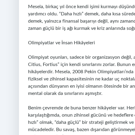
Mesela, birkaç yıl önce kendi işimi kurmayı düşünd
yardımcı oldu. “Daha hızlı” demek, daha kısa süred
demek, yalnızca finansal başarıyı değil, aynı zamand
zaman güçlü bir iş ağı kurmak ve kriz anlarında soğ
Olimpiyatlar ve İnsan Hikâyeleri
Olimpiyat oyunları, sadece bir organizasyon değil, 
Citius, Fortius” için kendi sınırlarını zorlar. Bunun
hikâyelerdir. Mesela, 2008 Pekin Olimpiyatları’nda 
fiziksel ve zihinsel kapasitesinin ne kadar uç noktal
açısından dünyanın en iyisi olmanın ötesinde bir anl
mental olarak da sınırlarını aşmıştır.
Benim çevremde de buna benzer hikâyeler var. Herhan
karşılaştığımda, onun zihinsel gücünü ve hedeflere 
hızlı” olmak, “daha güçlü” bir strateji geliştirmek 
mücadeledir. Bu savaş, bazen dışarıdan görünmeyebi