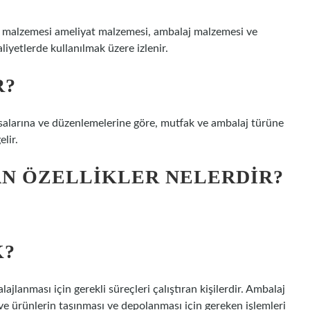
 malzemesi ameliyat malzemesi, ambalaj malzemesi ve
liyetlerde kullanılmak üzere izlenir.
R?
yasalarına ve düzenlemelerine göre, mutfak ve ambalaj türüne
lir.
N ÖZELLIKLER NELERDIR?
K?
lanması için gerekli süreçleri çalıştıran kişilerdir. Ambalaj
ve ürünlerin taşınması ve depolanması için gereken işlemleri