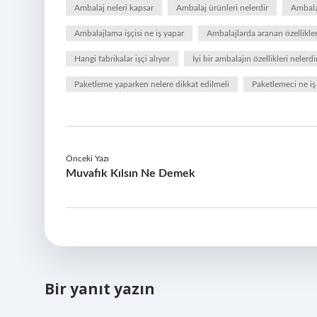
Ambalaj neleri kapsar
Ambalaj ürünleri nelerdir
Ambala
Ambalajlama işçisi ne iş yapar
Ambalajlarda aranan özellikler
Hangi fabrikalar işçi alıyor
İyi bir ambalajın özellikleri nelerdi
Paketleme yaparken nelere dikkat edilmeli
Paketlemeci ne iş
Önceki Yazı
Muvafık Kılsın Ne Demek
Bir yanıt yazın