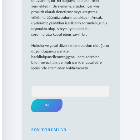
onaylanmış bir Yer Sağlayıcı olarak hizmet
vermektedir. Bu nedenle, sitedeki içerikleri
proaktif olarak denetleme veya araştırma
yükümlülüğümüz bulunmamaktadır. Ancak,
üyelerimiz yazdıkları içeriklerin sorumluluğunu
taşımakta olup, siteye üye olarak bu
sorumluluğu kabul etmiş sayılırlar.
Hukuka ve yasal düzenlemelere aykırı olduğunu
düşündüğünüz içerikleri,
backlinkpanelicomtr@gmail.com
adresine
bildirmeniz halinde, ilgili içerikler yasal süre
içerisinde sitemizden kaldırılacaktır.
Arama
SON YORUMLAR