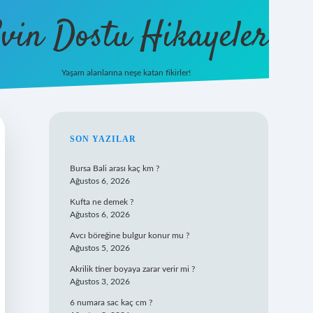
vin Dostu Hikayeler
Yaşam alanlarına neşe katan fikirler!
hiltonbet güncel giriş
https://www.b
SIDEBAR
SON YAZILAR
Bursa Bali arası kaç km ?
Ağustos 6, 2026
Kufta ne demek ?
Ağustos 6, 2026
Avcı böreğine bulgur konur mu ?
Ağustos 5, 2026
Akrilik tiner boyaya zarar verir mi ?
Ağustos 3, 2026
6 numara sac kaç cm ?