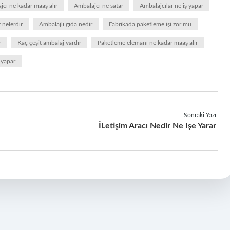
jcı ne kadar maaş alır
Ambalajcı ne satar
Ambalajcılar ne iş yapar
 nelerdir
Ambalajlı gıda nedir
Fabrikada paketleme işi zor mu
r
Kaç çeşit ambalaj vardır
Paketleme elemanı ne kadar maaş alır
 yapar
Sonraki Yazı
İLetişim Aracı Nedir Ne Işe Yarar