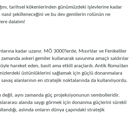
ığını, tarihsel kökenlerinden günümüzdeki işlevlerine kadar
n nasıl şekilleneceğini ve bu dev gemilerin rolünün ne
lere dalalım!
nlarına kadar uzanır. MÖ 3000’lerde, Mısırlılar ve Fenikeliler
nı zamanda askeri gemiler kullanarak savunma amaçlı saldırılar
üyle hareket eden, basit ama etkili araçlardı. Antik Roma’dan
nizlerdeki üstünlüklerini sağlamak için güçlü donanmalara
 savaş alanlarının en stratejik noktalarında da kullanılıyordu.
ı değil, aynı zamanda güç projeksiyonunun sembolleridir.
slararası alanda saygı görmek için donanma güçlerini sürekli
kullandığı, aslında onların dünya çapındaki stratejik