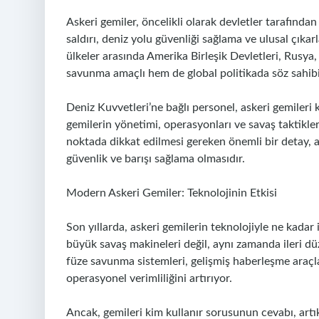
Askeri gemiler, öncelikli olarak devletler tarafından
saldırı, deniz yolu güvenliği sağlama ve ulusal çık
ülkeler arasında Amerika Birleşik Devletleri, Rusya, 
savunma amaçlı hem de global politikada söz sahibi 
Deniz Kuvvetleri’ne bağlı personel, askeri gemileri
gemilerin yönetimi, operasyonları ve savaş taktikl
noktada dikkat edilmesi gereken önemli bir detay, as
güvenlik ve barışı sağlama olmasıdır.
Modern Askeri Gemiler: Teknolojinin Etkisi
Son yıllarda, askeri gemilerin teknolojiyle ne kadar
büyük savaş makineleri değil, aynı zamanda ileri düz
füze savunma sistemleri, gelişmiş haberleşme araçlar
operasyonel verimliliğini artırıyor.
Ancak, gemileri kim kullanır sorusunun cevabı, artı