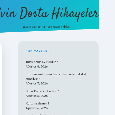
vin Dostu Hikayeler
Yaşam alanlarına neşe katan fikirler!
hiltonbet güncel giriş
https://www.b
SIDEBAR
SON YAZILAR
Turşu hangi ay kurulur ?
Ağustos 8, 2026
Kurutma makinesini kullanırken nelere dikkat
etmeliyiz ?
Ağustos 7, 2026
Bursa Bali arası kaç km ?
Ağustos 6, 2026
Kufta ne demek ?
Ağustos 6, 2026