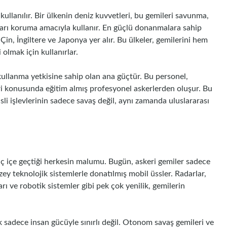
 kullanılır. Bir ülkenin deniz kuvvetleri, bu gemileri savunma,
arları koruma amacıyla kullanır. En güçlü donanmalara sahip
Çin, İngiltere ve Japonya yer alır. Bu ülkeler, gemilerini hem
olmak için kullanırlar.
 kullanma yetkisine sahip olan ana güçtür. Bu personel,
eri konusunda eğitim almış profesyonel askerlerden oluşur. Bu
li işlevlerinin sadece savaş değil, aynı zamanda uluslararası
 iç içe geçtiği herkesin malumu. Bugün, askeri gemiler sadece
ey teknolojik sistemlerle donatılmış mobil üssler. Radarlar,
ı ve robotik sistemler gibi pek çok yenilik, gemilerin
k sadece insan gücüyle sınırlı değil. Otonom savaş gemileri ve