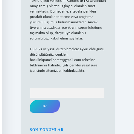
Teknolojileri ve İletişim Kurumu (BTK) tarafından
onaylanmış bir Yer Sağlayıcı olarak hizmet
vermektedir. Bu nedenle, sitedeki içerikleri
proaktif olarak denetleme veya araştırma
yükümlülüğümüz bulunmamaktadır. Ancak,
üyelerimiz yazdıkları içeriklerin sorumluluğunu
taşımakta olup, siteye üye olarak bu
sorumluluğu kabul etmiş sayılırlar.
Hukuka ve yasal düzenlemelere aykırı olduğunu
düşündüğünüz içerikleri,
backlinkpanelicomtr@gmail.com
adresine
bildirmeniz halinde, ilgili içerikler yasal süre
içerisinde sitemizden kaldırılacaktır.
Arama
SON YORUMLAR