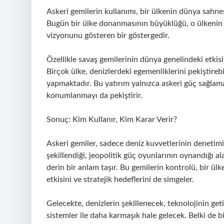
Askeri gemilerin kullanımı, bir ülkenin dünya sahne
Bugün bir ülke donanmasının büyüklüğü, o ülkenin as
vizyonunu gösteren bir göstergedir.
Özellikle savaş gemilerinin dünya genelindeki etkisi,
Birçok ülke, denizlerdeki egemenliklerini pekiştir
yapmaktadır. Bu yatırım yalnızca askeri güç sağlamak
konumlanmayı da pekiştirir.
Sonuç: Kim Kullanır, Kim Karar Verir?
Askeri gemiler, sadece deniz kuvvetlerinin denetimin
şekillendiği, jeopolitik güç oyunlarının oynandığı al
derin bir anlam taşır. Bu gemilerin kontrolü, bir ül
etkisini ve stratejik hedeflerini de simgeler.
Gelecekte, denizlerin şekillenecek, teknolojinin get
sistemler ile daha karmaşık hale gelecek. Belki de bi