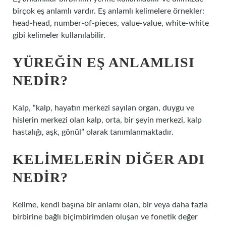
birçok eş anlamlı vardır. Eş anlamlı kelimelere örnekler:
head-head, number-of-pieces, value-value, white-white
gibi kelimeler kullanılabilir.
YÜREĞIN EŞ ANLAMLISI
NEDIR?
Kalp, “kalp, hayatın merkezi sayılan organ, duygu ve
hislerin merkezi olan kalp, orta, bir şeyin merkezi, kalp
hastalığı, aşk, gönül” olarak tanımlanmaktadır.
KELIMELERIN DIĞER ADI
NEDIR?
Kelime, kendi başına bir anlamı olan, bir veya daha fazla
birbirine bağlı biçimbirimden oluşan ve fonetik değer