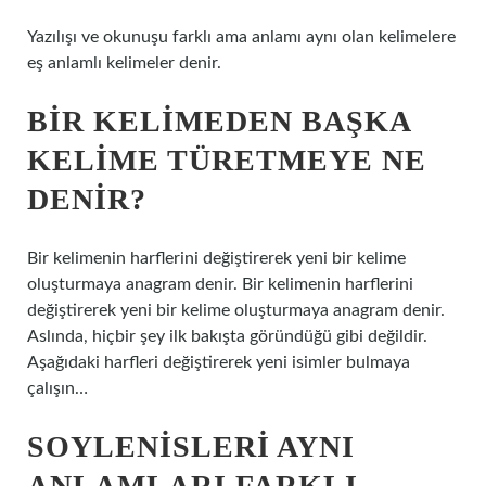
Yazılışı ve okunuşu farklı ama anlamı aynı olan kelimelere
eş anlamlı kelimeler denir.
BIR KELIMEDEN BAŞKA
KELIME TÜRETMEYE NE
DENIR?
Bir kelimenin harflerini değiştirerek yeni bir kelime
oluşturmaya anagram denir. Bir kelimenin harflerini
değiştirerek yeni bir kelime oluşturmaya anagram denir.
Aslında, hiçbir şey ilk bakışta göründüğü gibi değildir.
Aşağıdaki harfleri değiştirerek yeni isimler bulmaya
çalışın…
SOYLENISLERI AYNI
ANLAMLARI FARKLI