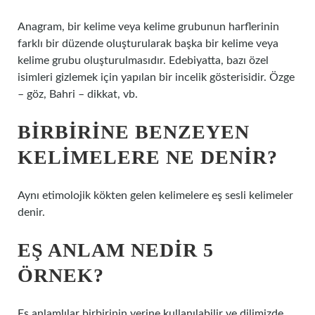
Anagram, bir kelime veya kelime grubunun harflerinin
farklı bir düzende oluşturularak başka bir kelime veya
kelime grubu oluşturulmasıdır. Edebiyatta, bazı özel
isimleri gizlemek için yapılan bir incelik gösterisidir. Özge
– göz, Bahri – dikkat, vb.
BIRBIRINE BENZEYEN
KELIMELERE NE DENIR?
Aynı etimolojik kökten gelen kelimelere eş sesli kelimeler
denir.
EŞ ANLAM NEDIR 5
ÖRNEK?
Eş anlamlılar birbirinin yerine kullanılabilir ve dilimizde