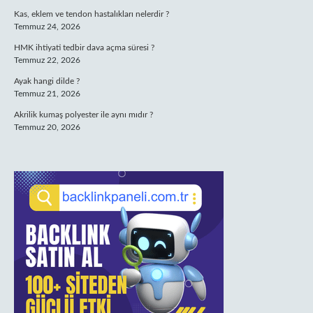
Kas, eklem ve tendon hastalıkları nelerdir ?
Temmuz 24, 2026
HMK ihtiyati tedbir dava açma süresi ?
Temmuz 22, 2026
Ayak hangi dilde ?
Temmuz 21, 2026
Akrilik kumaş polyester ile aynı mıdır ?
Temmuz 20, 2026