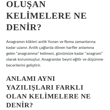
OLUŞAN
KELIMELERE NE
DENIR?
Anagramın kökleri antik Yunan ve Roma zamanlarına
kadar uzanır. Antik çağlarda dönen harfler anlamına
gelen “anagramma” kelimesi, günümüze kadar “anagram”
olarak korunmuştur. Anagramlar beyni eğitir ve düşünme
becerilerini geliştirir.
ANLAMI AYNI
YAZILIŞLARI FARKLI
OLAN KELIMELERE NE
DENIR?