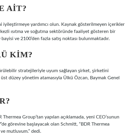
 AIT?
ni iyileştirmeye yardımcı olun. Kaynak gösterilmeyen içerikler
merkezli ısıtma ve soğutma sektöründe faaliyet gösteren bir
0 bayisi ve 2100’den fazla satış noktası bulunmaktadır.
Ü KIM?
lebilir stratejileriyle uyum sağlayan şirket, şirketini
 üst düzey yönetim atamasıyla Ülkü Özcan, Baymak Genel
R?
DR Thermea Group’tan yapılan açıklamada, yeni CEO’sunun
’de görevine başlayacak olan Schmitt, “BDR Thermea
u ve mutluyum.” dedi.