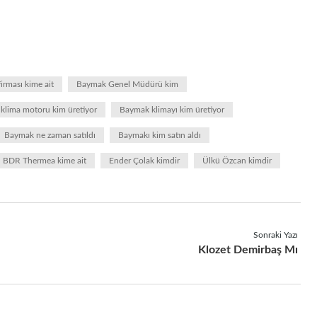
irması kime ait
Baymak Genel Müdürü kim
klima motoru kim üretiyor
Baymak klimayı kim üretiyor
Baymak ne zaman satıldı
Baymakı kim satın aldı
BDR Thermea kime ait
Ender Çolak kimdir
Ülkü Özcan kimdir
Sonraki Yazı
Klozet Demirbaş Mı