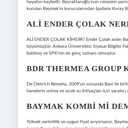
hayatını kaybetti. Bayraktaroğlu’nun cenazesi yarın 
kurulan Baymak’ın kurucularından İşadamı Koray Ba
ALI ENDER ÇOLAK NER
ALİ ENDER ÇOLAK KİMDİR? Ender Çolak aslen Baybu
büyümüştür. Ankara Üniversitesi Siyasal Bilgiler 
katılmış ve SPK’nın en genç uzmanı olmuştur.
BDR THERMEA GROUP 
De Dietrich Remeha, 2009’un sonunda Baxi ile birl
hanelerin ısıtma ve sıcak su ihtiyaçları için yaratıc
BAYMAK KOMBI MI DE
Yüksek verimlilik ve uygun fiyat arıyorsanız, Baymak 