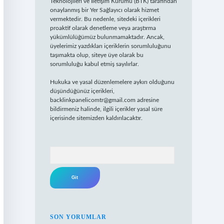
Teknolojileri ve İletişim Kurumu (BTK) tarafından
onaylanmış bir Yer Sağlayıcı olarak hizmet
vermektedir. Bu nedenle, sitedeki içerikleri
proaktif olarak denetleme veya araştırma
yükümlülüğümüz bulunmamaktadır. Ancak,
üyelerimiz yazdıkları içeriklerin sorumluluğunu
taşımakta olup, siteye üye olarak bu
sorumluluğu kabul etmiş sayılırlar.
Hukuka ve yasal düzenlemelere aykırı olduğunu
düşündüğünüz içerikleri,
backlinkpanelicomtr@gmail.com
adresine
bildirmeniz halinde, ilgili içerikler yasal süre
içerisinde sitemizden kaldırılacaktır.
Arama
SON YORUMLAR