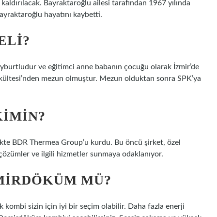
kaldırılacak. Bayraktaroğlu ailesi tarafından 1967 yılında
yraktaroğlu hayatını kaybetti.
ELI?
rtludur ve eğitimci anne babanın çocuğu olarak İzmir’de
Fakültesi’nden mezun olmuştur. Mezun olduktan sonra SPK’ya
KIMIN?
ikte BDR Thermea Group’u kurdu. Bu öncü şirket, özel
ı çözümler ve ilgili hizmetler sunmaya odaklanıyor.
MIRDÖKÜM MÜ?
kombi sizin için iyi bir seçim olabilir. Daha fazla enerji