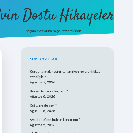
vin Dostu Hikayeler
Yaşam alanlarına neşe katan fikirler!
hiltonbet güncel giriş
https://www.bete
SIDEBAR
SON YAZILAR
Kurutma makinesini kullanırken nelere dikkat
etmeliyiz ?
Ağustos 7, 2026
Bursa Bali arası kaç km ?
Ağustos 6, 2026
Kufta ne demek ?
Ağustos 6, 2026
Avcı böreğine bulgur konur mu ?
Ağustos 5, 2026