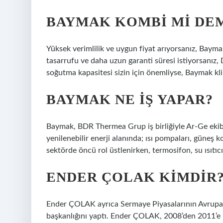
BAYMAK KOMBI MI DE
Yüksek verimlilik ve uygun fiyat arıyorsanız, Baymak 
tasarrufu ve daha uzun garanti süresi istiyorsanız,
soğutma kapasitesi sizin için önemliyse, Baymak kli
BAYMAK NE IŞ YAPAR?
Baymak, BDR Thermea Grup iş birliğiyle Ar-Ge ekibi 
yenilenebilir enerji alanında; ısı pompaları, güneş k
sektörde öncü rol üstlenirken, termosifon, su ısıtıcı
ENDER ÇOLAK KIMDIR
Ender ÇOLAK ayrıca Sermaye Piyasalarının Avrupa Bir
başkanlığını yaptı. Ender ÇOLAK, 2008’den 2011’e k