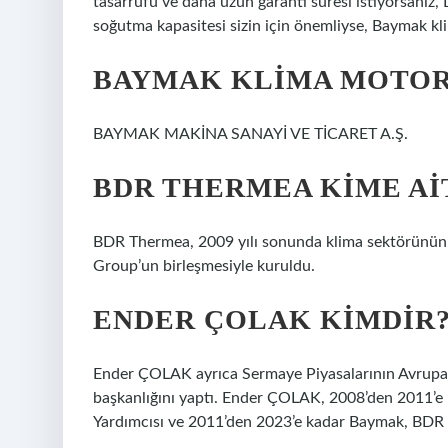
tasarrufu ve daha uzun garanti süresi istiyorsanız,
soğutma kapasitesi sizin için önemliyse, Baymak kli
BAYMAK KLIMA MOTOR
BAYMAK MAKİNA SANAYİ VE TİCARET A.Ş.
BDR THERMEA KIME AI
BDR Thermea, 2009 yılı sonunda klima sektörünün 
Group’un birleşmesiyle kuruldu.
ENDER ÇOLAK KIMDIR
Ender ÇOLAK ayrıca Sermaye Piyasalarının Avrupa Bir
başkanlığını yaptı. Ender ÇOLAK, 2008’den 2011’e k
Yardımcısı ve 2011’den 2023’e kadar Baymak, BD