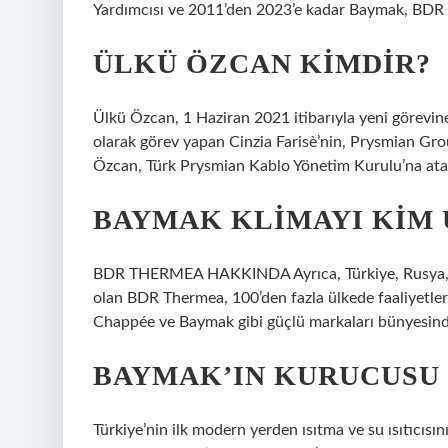
Yardımcısı ve 2011’den 2023’e kadar Baymak, BD
ÜLKÜ ÖZCAN KIMDIR?
Ülkü Özcan, 1 Haziran 2021 itibarıyla yeni görevine
olarak görev yapan Cinzia Farisè’nin, Prysmian Gr
Özcan, Türk Prysmian Kablo Yönetim Kurulu’na ata
BAYMAK KLIMAYI KIM 
BDR THERMEA HAKKINDA Ayrıca, Türkiye, Rusya, Ku
olan BDR Thermea, 100’den fazla ülkede faaliyetler
Chappée ve Baymak gibi güçlü markaları bünyesinde
BAYMAK’IN KURUCUSU
Türkiye’nin ilk modern yerden ısıtma ve su ısıtıcı