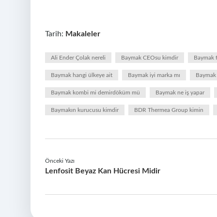
Tarih:
Makaleler
Ali Ender Çolak nereli
Baymak CEOsu kimdir
Baymak f
Baymak hangi ülkeye ait
Baymak iyi marka mı
Baymak 
Baymak kombi mi demirdöküm mü
Baymak ne iş yapar
Baymakın kurucusu kimdir
BDR Thermea Group kimin
Önceki Yazı
Lenfosit Beyaz Kan Hücresi Midir