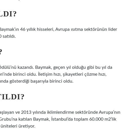
LDI?
ymak’ın 46 yıllık hisseleri, Avrupa ısıtma sektörünün lider
satıldı.
?
ülü’nü kazandı. Baymak, geçen yıl olduğu gibi bu yıl da
’nde birinci oldu. İletişim hızı, şikayetleri çözme hızı,
a gösterdiği başarıyla birinci oldu.
ILDI?
layan ve 2013 yılında iklimlendirme sektöründe Avrupa’nın
rubu’na katılan Baymak, İstanbul’da toplam 60.000 m2’lik
üniteleri üretiyor.