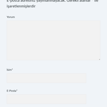
E-posta adresiniz yayınlanmayacak.
Gerekli alanlar
*
ile
işaretlenmişlerdir
Yorum
İsim*
E-Posta*