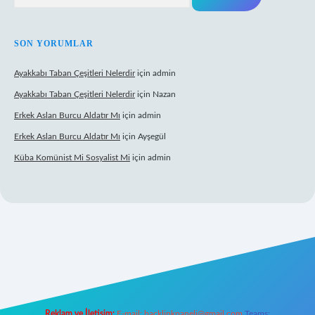
SON YORUMLAR
Ayakkabı Taban Çeşitleri Nelerdir
için
admin
Ayakkabı Taban Çeşitleri Nelerdir
için
Nazan
Erkek Aslan Burcu Aldatır Mı
için
admin
Erkek Aslan Burcu Aldatır Mı
için
Ayşegül
Küba Komünist Mi Sosyalist Mi
için
admin
www.betexper.xyz/
elexbetgiris.org
Reklam ve İletişim:
E-mail:
backlinkpaneli@gmail.com
Teams: