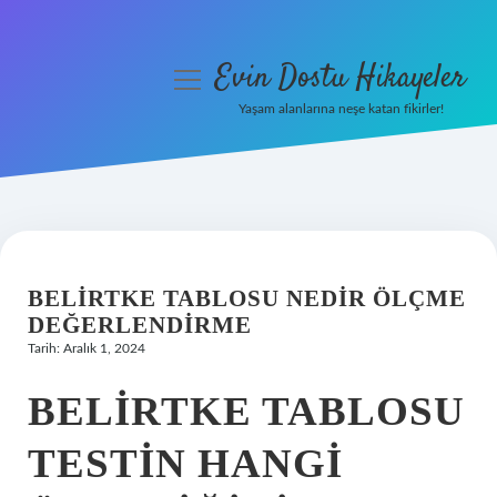
Evin Dostu Hikayeler
menüyü
aç
Yaşam alanlarına neşe katan fikirler!
Anasayfa
Gizlilik Politikası
Yasal Uyarı
BELIRTKE TABLOSU NEDIR ÖLÇME
Hakkımızda
DEĞERLENDIRME
Tarih: Aralık 1, 2024
BELIRTKE TABLOSU
TESTIN HANGI