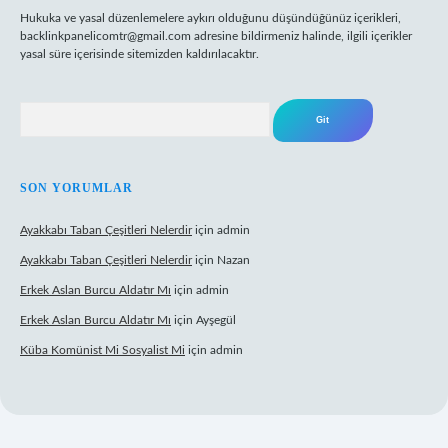
Hukuka ve yasal düzenlemelere aykırı olduğunu düşündüğünüz içerikleri,
backlinkpanelicomtr@gmail.com
adresine bildirmeniz halinde, ilgili içerikler
yasal süre içerisinde sitemizden kaldırılacaktır.
Arama
SON YORUMLAR
Ayakkabı Taban Çeşitleri Nelerdir
için
admin
Ayakkabı Taban Çeşitleri Nelerdir
için
Nazan
Erkek Aslan Burcu Aldatır Mı
için
admin
Erkek Aslan Burcu Aldatır Mı
için
Ayşegül
Küba Komünist Mi Sosyalist Mi
için
admin