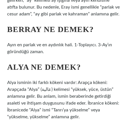
gelirken, “ay” kelimesi ay ışığına veya ayın kendisine
atıfta bulunur. Bu nedenle, Eray ismi genellikle “parlak ve
cesur adam”, “ay gibi parlak ve kahraman” anlamına gelir.
BERRAY NE DEMEK?
Ayın en parlak ve en aydınlık hali. 1-Toplayıcı. 3-Ay’ın
göründüğü zaman.
ALYA NE DEMEK?
Alya isminin iki farklı kökeni vardır: Arapça kökeni:
Arapçada “Alya” (عالية) kelimesi “yüksek, yüce, üstün”
anlamına gelir. Bu anlam, ismin beraberinde getirdiği
asaleti ve ihtişam duygusunu ifade eder. İbranice kökeni:
İbranicede “Alya” ismi “Tanrı’ya yükselme” veya
“yükselme, yükselme” anlamına gelir.