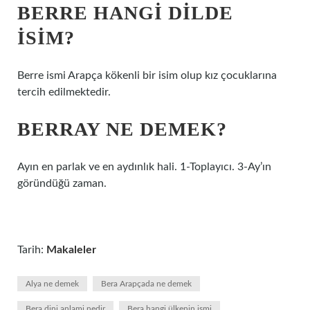
BERRE HANGI DILDE
ISIM?
Berre ismi Arapça kökenli bir isim olup kız çocuklarına
tercih edilmektedir.
BERRAY NE DEMEK?
Ayın en parlak ve en aydınlık hali. 1-Toplayıcı. 3-Ay’ın
göründüğü zaman.
Tarih:
Makaleler
Alya ne demek
Bera Arapçada ne demek
Bera dini anlami nedir
Bera hangi ülkenin ismi