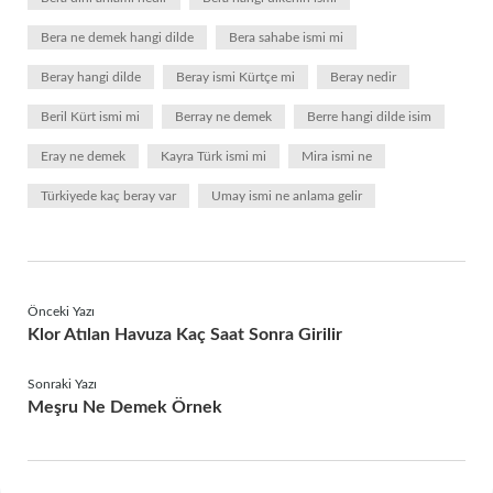
Bera ne demek hangi dilde
Bera sahabe ismi mi
Beray hangi dilde
Beray ismi Kürtçe mi
Beray nedir
Beril Kürt ismi mi
Berray ne demek
Berre hangi dilde isim
Eray ne demek
Kayra Türk ismi mi
Mira ismi ne
Türkiyede kaç beray var
Umay ismi ne anlama gelir
Önceki Yazı
Klor Atılan Havuza Kaç Saat Sonra Girilir
Sonraki Yazı
Meşru Ne Demek Örnek