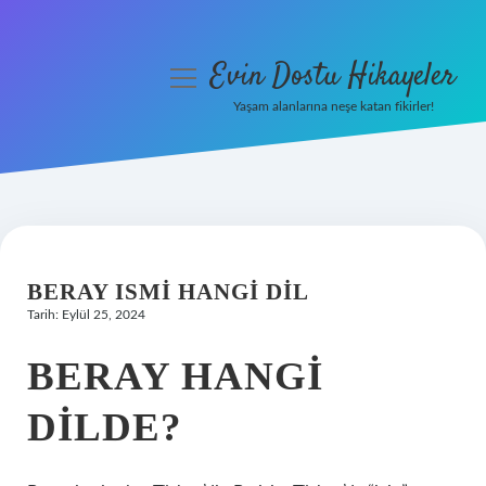
Evin Dostu Hikayeler
menüyü
aç
Yaşam alanlarına neşe katan fikirler!
Anasayfa
Gizlilik Politikası
Yasal Uyarı
BERAY ISMI HANGI DIL
Hakkımızda
Tarih: Eylül 25, 2024
BERAY HANGI
DILDE?