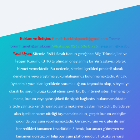
w.betexper.xyz/
elexbetgiris.org
Reklam ve İletişim:
E-mail:
backlinkpaneli@gmail.com
Teams:
forumhizmeti@gmail.com
Whatsapp: 0262 606 0 726
Telegram: @karabul
Yasal Uyarı:
Sitemiz, 5651 Sayılı Kanun gereğince Bilgi Teknolojileri ve
İletişim Kurumu (BTK) tarafından onaylanmış bir Yer Sağlayıcı olarak
hizmet vermektedir. Bu nedenle, sitedeki içerikleri proaktif olarak
denetleme veya araştırma yükümlülüğümüz bulunmamaktadır. Ancak,
üyelerimiz yazdıkları içeriklerin sorumluluğunu taşımakta olup, siteye üye
olarak bu sorumluluğu kabul etmiş sayılırlar. Bu internet sitesi, herhangi bir
marka, kurum veya şahıs şirketi ile hiçbir bağlantısı bulunmamaktadır.
Sitede yalnızca kendi hazırladığımız makaleler paylaşılmaktadır. Burada yer
alan içerikler haber niteliği taşımamakta olup, gerçek kurum ve kişiler
hakkında paylaşım yapılmamaktadır. Gerçek kurum ve kişiler ile isim
benzerlikleri tamamen tesadüfidir. Sitemiz, kar amacı gütmeyen ve
tamamen ücretsiz bir bilgi paylaşım platformudur. Hukuka ve yasal