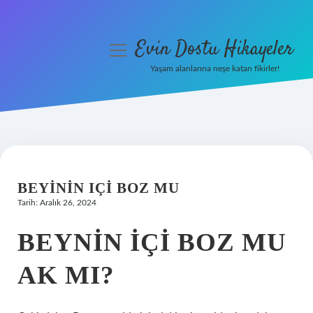
Evin Dostu Hikayeler
menüyü
aç
Yaşam alanlarına neşe katan fikirler!
Anasayfa
Gizlilik Politikası
Yasal Uyarı
BEYININ IÇI BOZ MU
Hakkımızda
Tarih: Aralık 26, 2024
BEYNIN IÇI BOZ MU
AK MI?