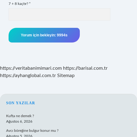
7 + 8 kaçtır?
*
https://veritabanimimari.com
https://barisal.com.tr
https://ayhanglobal.com.tr
Sitemap
SIDEBAR
SON YAZILAR
Kufta ne demek ?
Ağustos 6, 2026
Avcı böreğine bulgur konur mu ?
Ağustos 5, 2026