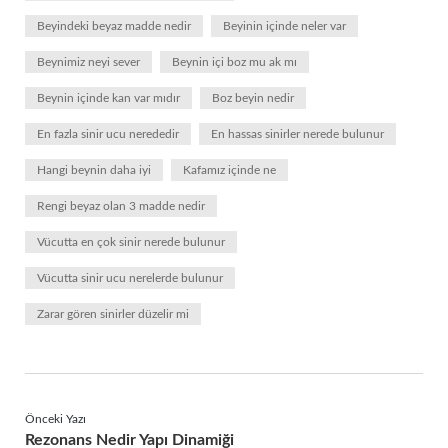
Beyindeki beyaz madde nedir
Beyinin içinde neler var
Beynimiz neyi sever
Beynin içi boz mu ak mı
Beynin içinde kan var mıdır
Boz beyin nedir
En fazla sinir ucu nerededir
En hassas sinirler nerede bulunur
Hangi beynin daha iyi
Kafamız içinde ne
Rengi beyaz olan 3 madde nedir
Vücutta en çok sinir nerede bulunur
Vücutta sinir ucu nerelerde bulunur
Zarar gören sinirler düzelir mi
Önceki Yazı
Rezonans Nedir Yapı Dinamiği