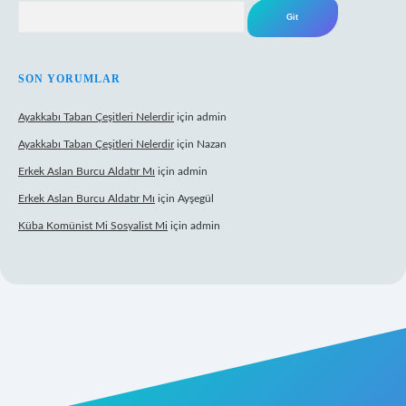
Arama
SON YORUMLAR
Ayakkabı Taban Çeşitleri Nelerdir
için
admin
Ayakkabı Taban Çeşitleri Nelerdir
için
Nazan
Erkek Aslan Burcu Aldatır Mı
için
admin
Erkek Aslan Burcu Aldatır Mı
için
Ayşegül
Küba Komünist Mi Sosyalist Mi
için
admin
etexper.xyz/
elexbetgiris.org