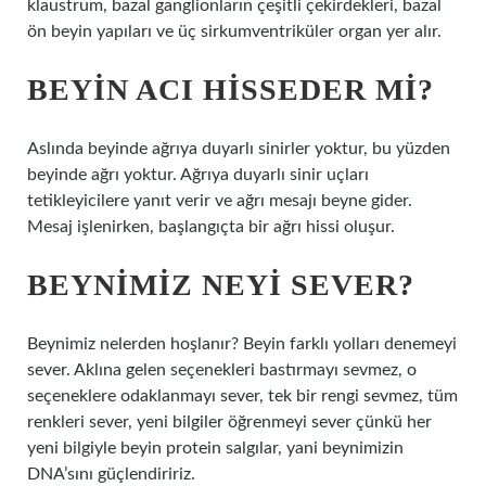
klaustrum, bazal ganglionların çeşitli çekirdekleri, bazal
ön beyin yapıları ve üç sirkumventriküler organ yer alır.
BEYIN ACI HISSEDER MI?
Aslında beyinde ağrıya duyarlı sinirler yoktur, bu yüzden
beyinde ağrı yoktur. Ağrıya duyarlı sinir uçları
tetikleyicilere yanıt verir ve ağrı mesajı beyne gider.
Mesaj işlenirken, başlangıçta bir ağrı hissi oluşur.
BEYNIMIZ NEYI SEVER?
Beynimiz nelerden hoşlanır? Beyin farklı yolları denemeyi
sever. Aklına gelen seçenekleri bastırmayı sevmez, o
seçeneklere odaklanmayı sever, tek bir rengi sevmez, tüm
renkleri sever, yeni bilgiler öğrenmeyi sever çünkü her
yeni bilgiyle beyin protein salgılar, yani beynimizin
DNA’sını güçlendiririz.