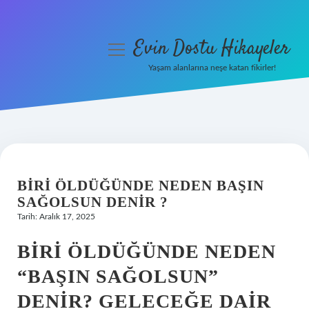
Evin Dostu Hikayeler
menüyü
aç
Yaşam alanlarına neşe katan fikirler!
Anasayfa
Gizlilik Politikası
Yasal Uyarı
BIRI ÖLDÜĞÜNDE NEDEN BAŞIN
Hakkımızda
SAĞOLSUN DENIR ?
Tarih: Aralık 17, 2025
BIRI ÖLDÜĞÜNDE NEDEN
“BAŞIN SAĞOLSUN”
DENIR? GELECEĞE DAIR