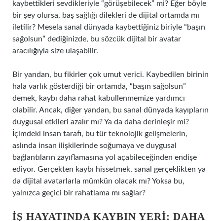
kaybettikleri sevdikleriyle “görüşebilecek” mi? Eğer böyle
bir şey olursa, baş sağlığı dilekleri de dijital ortamda mı
iletilir? Mesela sanal dünyada kaybettiğiniz biriyle “başın
sağolsun” dediğinizde, bu sözcük dijital bir avatar
aracılığıyla size ulaşabilir.
Bir yandan, bu fikirler çok umut verici. Kaybedilen birinin
hala varlık gösterdiği bir ortamda, “başın sağolsun”
demek, kaybı daha rahat kabullenmemize yardımcı
olabilir. Ancak, diğer yandan, bu sanal dünyada kayıpların
duygusal etkileri azalır mı? Ya da daha derinleşir mi?
İçimdeki insan tarafı, bu tür teknolojik gelişmelerin,
aslında insan ilişkilerinde soğumaya ve duygusal
bağlantıların zayıflamasına yol açabileceğinden endişe
ediyor. Gerçekten kaybı hissetmek, sanal gerçeklikten ya
da dijital avatarlarla mümkün olacak mı? Yoksa bu,
yalnızca geçici bir rahatlama mı sağlar?
İŞ HAYATINDA KAYBIN YERI: DAHA