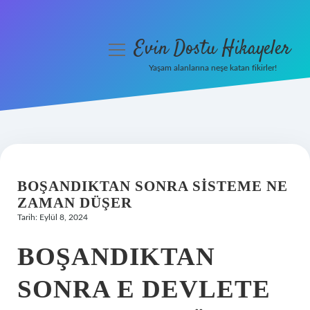
Evin Dostu Hikayeler
menüyü
aç
Yaşam alanlarına neşe katan fikirler!
Anasayfa
Gizlilik Politikası
Yasal Uyarı
BOŞANDIKTAN SONRA SISTEME NE
Hakkımızda
ZAMAN DÜŞER
Tarih: Eylül 8, 2024
BOŞANDIKTAN
SONRA E DEVLETE