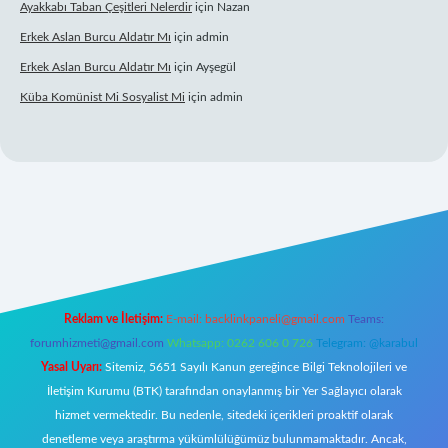
Ayakkabı Taban Çeşitleri Nelerdir
için
Nazan
Erkek Aslan Burcu Aldatır Mı
için
admin
Erkek Aslan Burcu Aldatır Mı
için
Ayşegül
Küba Komünist Mi Sosyalist Mi
için
admin
xyz/
elexbetgiris.org
Reklam ve İletişim:
E-mail:
backlinkpaneli@gmail.com
Teams:
forumhizmeti@gmail.com
Whatsapp: 0262 606 0 726
Telegram: @karabul
Yasal Uyarı:
Sitemiz, 5651 Sayılı Kanun gereğince Bilgi Teknolojileri ve
İletişim Kurumu (BTK) tarafından onaylanmış bir Yer Sağlayıcı olarak
hizmet vermektedir. Bu nedenle, sitedeki içerikleri proaktif olarak
denetleme veya araştırma yükümlülüğümüz bulunmamaktadır. Ancak,