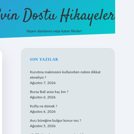
vin Dostu Hikayeler
Yaşam alanlarına neşe katan fikirler!
hiltonbet güncel giriş
https://www.bete
SIDEBAR
SON YAZILAR
Kurutma makinesini kullanırken nelere dikkat
etmeliyiz ?
Ağustos 7, 2026
Bursa Bali arası kaç km ?
Ağustos 6, 2026
Kufta ne demek ?
Ağustos 6, 2026
Avcı böreğine bulgur konur mu ?
Ağustos 5, 2026