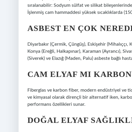
sıralanabilir: Sodyum sülfat ve silikat bileşenler
İşlenmiş cam hammaddesi yüksek sıcaklıklarda (1500
ASBEST EN ÇOK NERED
Diyarbakır (Çermik, Çüngüş), Eskişehir (Mihalıççı, K
Konya (Ereğli, Halkapınar), Karaman (Ayrancı), Sivas 
(Siverek) ve Elazığ (Maden, Palu) asbeste bağlı hasta
CAM ELYAF MI KARBON
Fiberglas ve karbon fiber, modern endüstriyel ve t
ve kimyasal olarak dirençli bir alternatif iken, kar
performans özellikleri sunar.
DOĞAL ELYAF SAĞLIKLI