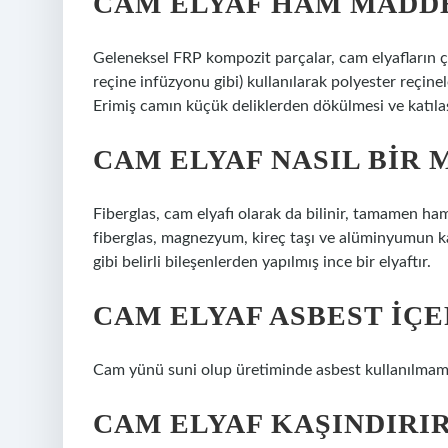
CAM ELYAF HAM MADDE
Geleneksel FRP kompozit parçalar, cam elyafların ç
reçine infüzyonu gibi) kullanılarak polyester reçinele
Erimiş camın küçük deliklerden dökülmesi ve katılaşt
CAM ELYAF NASIL BIR
Fiberglas, cam elyafı olarak da bilinir, tamamen ha
fiberglas, magnezyum, kireç taşı ve alüminyumun karı
gibi belirli bileşenlerden yapılmış ince bir elyaftır.
CAM ELYAF ASBEST IÇE
Cam yünü suni olup üretiminde asbest kullanılmam
CAM ELYAF KAŞINDIRIR