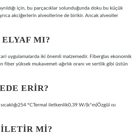
 ayrıldığı için, bu parçacıklar solunduğunda doku bu küçük
yrıca akciğerlerin alveollerine de birikir. Ancak alveoller
 ELYAF MI?
icari uygulamalarda iki önemli malzemedir. Fiberglas ekonomik
bon fiber yüksek mukavemet-ağırlık oranı ve sertlik gibi üstün
EDE ERIR?
 sıcaklığı254 °CTermal iletkenlik0,39 W/(k*m)Özgül ısı
ILETIR MI?