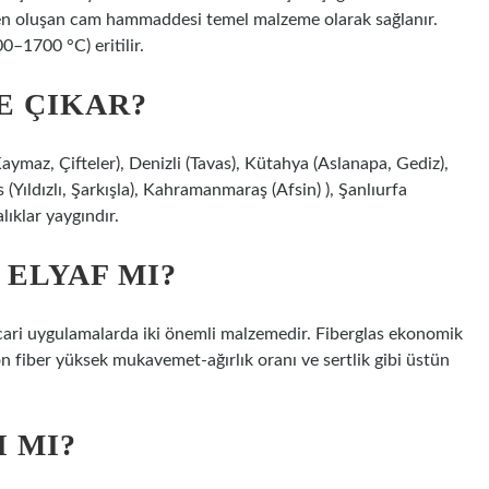
inden oluşan cam hammaddesi temel malzeme olarak sağlanır.
–1700 °C) eritilir.
E ÇIKAR?
aymaz, Çifteler), Denizli (Tavas), Kütahya (Aslanapa, Gediz),
(Yıldızlı, Şarkışla), Kahramanmaraş (Afsin) ), Şanlıurfa
lıklar yaygındır.
 ELYAF MI?
icari uygulamalarda iki önemli malzemedir. Fiberglas ekonomik
bon fiber yüksek mukavemet-ağırlık oranı ve sertlik gibi üstün
 MI?