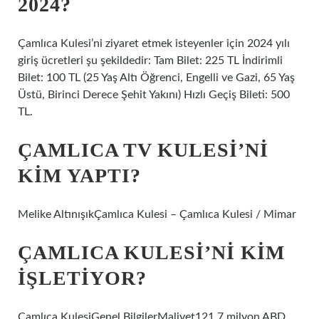
2024?
Çamlıca Kulesi’ni ziyaret etmek isteyenler için 2024 yılı
giriş ücretleri şu şekildedir: Tam Bilet: 225 TL İndirimli
Bilet: 100 TL (25 Yaş Altı Öğrenci, Engelli ve Gazi, 65 Yaş
Üstü, Birinci Derece Şehit Yakını) Hızlı Geçiş Bileti: 500
TL.
ÇAMLICA TV KULESI’NI
KIM YAPTI?
Melike AltınışıkÇamlıca Kulesi – Çamlıca Kulesi / Mimar
ÇAMLICA KULESI’NI KIM
IŞLETIYOR?
Çamlıca KulesiGenel BilgilerMaliyet121,7 milyon ABD