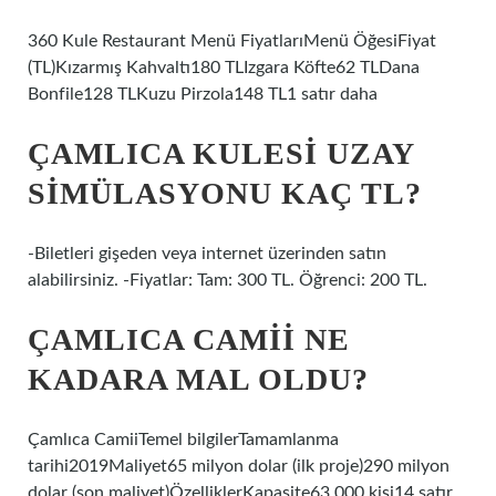
360 Kule Restaurant Menü FiyatlarıMenü ÖğesiFiyat
(TL)Kızarmış Kahvaltı180 TLIzgara Köfte62 TLDana
Bonfile128 TLKuzu Pirzola148 TL1 satır daha
ÇAMLICA KULESI UZAY
SIMÜLASYONU KAÇ TL?
-Biletleri gişeden veya internet üzerinden satın
alabilirsiniz. -Fiyatlar: Tam: 300 TL. Öğrenci: 200 TL.
ÇAMLICA CAMII NE
KADARA MAL OLDU?
Çamlıca CamiiTemel bilgilerTamamlanma
tarihi2019Maliyet65 milyon dolar (ilk proje)290 milyon
dolar (son maliyet)ÖzelliklerKapasite63.000 kişi14 satır