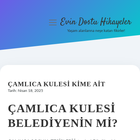
Evin Dostu Hikayeler
menüyü
aç
Yaşam alanlarına neşe katan fikirler!
Anasayfa
Gizlilik Politikası
Yasal Uyarı
ÇAMLICA KULESI KIME AIT
Hakkımızda
Tarih: Nisan 18, 2025
ÇAMLICA KULESI
BELEDIYENIN MI?