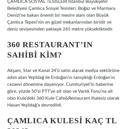
ÇAMLICA SOSYAL TESİSLERİ İstanbul Büyükşehir
Belediyesi Çamlıca Sosyal Tesisleri, Boğaz ve Marmara
Denizi’ne bakan önemli bir mesire alanı olan Büyük
Çamlıca Tepesi’nin en güzel mekanlarından biridir ve
deniz seviyesinden yaklaşık 265 metre yüksekliktedir.
360 RESTAURANT’IN
SAHIBI KIM?
Akşam, Star ve Kanal 24’ü satın alarak medya sektörüne
adım atan Yeşildağ ile Erdoğan’ın tanışıklığı Erdoğan’ın
cezaevi dönemine dayanıyor. Cumhuriyet’in haberine
göre, yüzde 50’si PTT’ye ait olan ve Varlık Fonu’na ait
olan Kule’deki 360 Kule Cafe&Restaurant ihalesiz olarak
Hasan Yeşildağ’a devredildi.
ÇAMLICA KULESI KAÇ TL