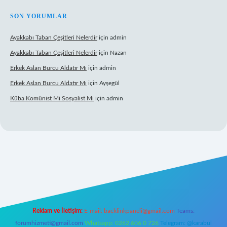
SON YORUMLAR
Ayakkabı Taban Çeşitleri Nelerdir
için
admin
Ayakkabı Taban Çeşitleri Nelerdir
için
Nazan
Erkek Aslan Burcu Aldatır Mı
için
admin
Erkek Aslan Burcu Aldatır Mı
için
Ayşegül
Küba Komünist Mi Sosyalist Mi
için
admin
www.betexper.xyz/
elexbetgiris.org
Reklam ve İletişim:
E-mail:
backlinkpaneli@gmail.com
Teams:
forumhizmeti@gmail.com
Whatsapp: 0262 606 0 726
Telegram: @karabul