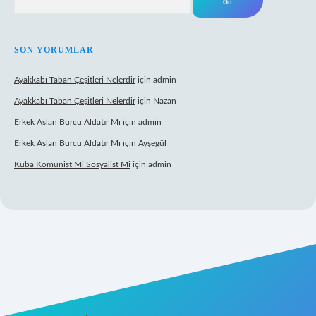
SON YORUMLAR
Ayakkabı Taban Çeşitleri Nelerdir
için
admin
Ayakkabı Taban Çeşitleri Nelerdir
için
Nazan
Erkek Aslan Burcu Aldatır Mı
için
admin
Erkek Aslan Burcu Aldatır Mı
için
Ayşegül
Küba Komünist Mi Sosyalist Mi
için
admin
betexper.xyz/
elexbetgiris.org