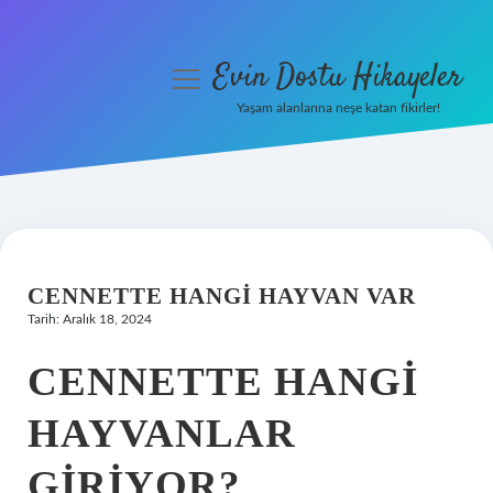
Evin Dostu Hikayeler
menüyü
aç
Yaşam alanlarına neşe katan fikirler!
Anasayfa
Gizlilik Politikası
Yasal Uyarı
CENNETTE HANGI HAYVAN VAR
Hakkımızda
Tarih: Aralık 18, 2024
CENNETTE HANGI
HAYVANLAR
GIRIYOR?