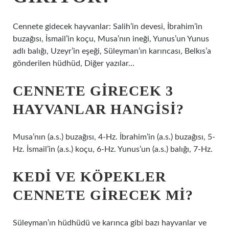
Cennete gidecek hayvanlar: Salih’in devesi, İbrahim’in
buzağısı, İsmail’in koçu, Musa’nın ineği, Yunus’un Yunus
adlı balığı, Uzeyr’in eşeği, Süleyman’ın karıncası, Belkıs’a
gönderilen hüdhüd, Diğer yazılar…
CENNETE GIRECEK 3
HAYVANLAR HANGISI?
Musa’nın (a.s.) buzağısı, 4-Hz. İbrahim’in (a.s.) buzağısı, 5-
Hz. İsmail’in (a.s.) koçu, 6-Hz. Yunus’un (a.s.) balığı, 7-Hz.
KEDI VE KÖPEKLER
CENNETE GIRECEK MI?
Süleyman’ın hüdhüdü ve karınca gibi bazı hayvanlar ve