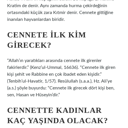
Kratim de denir. Aynı zamanda hurma çekirdeğinin
ortasındaki küçük zara Kıtmir denir. Cennete gittiğine
inanılan hayvanlardan biridir.
CENNETE ILK KIM
GIRECEK?
“Allah’ın yaratıkları arasında cennete ilk girenler
fakirlerdir.” (Kenz’ul-Ummal, 16636). “Cennete ilk giren
kişi şehit ve Rabbine en çok ibadet eden kişidir.”
(Tenbih’ul-Havatir, 1/57). Resûlullah (s.a.a.), Hz. Ali’ye
(a.s.) şöyle buyurdu: “Cennete ilk girecek dört kişi ben,
sen, Hasan ve Hüseyin’dir.”
CENNETTE KADINLAR
KAÇ YAŞINDA OLACAK?