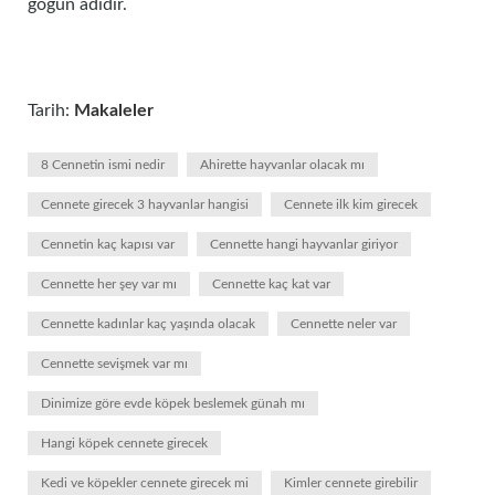
göğün adıdır.
Tarih:
Makaleler
8 Cennetin ismi nedir
Ahirette hayvanlar olacak mı
Cennete girecek 3 hayvanlar hangisi
Cennete ilk kim girecek
Cennetin kaç kapısı var
Cennette hangi hayvanlar giriyor
Cennette her şey var mı
Cennette kaç kat var
Cennette kadınlar kaç yaşında olacak
Cennette neler var
Cennette sevişmek var mı
Dinimize göre evde köpek beslemek günah mı
Hangi köpek cennete girecek
Kedi ve köpekler cennete girecek mi
Kimler cennete girebilir