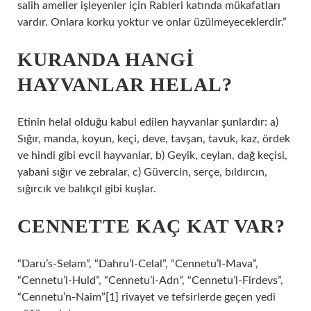
salih ameller işleyenler için Rableri katında mükafatları
vardır. Onlara korku yoktur ve onlar üzülmeyeceklerdir.”
KURANDA HANGI
HAYVANLAR HELAL?
Etinin helal olduğu kabul edilen hayvanlar şunlardır: a)
Sığır, manda, koyun, keçi, deve, tavşan, tavuk, kaz, ördek
ve hindi gibi evcil hayvanlar, b) Geyik, ceylan, dağ keçisi,
yabani sığır ve zebralar, c) Güvercin, serçe, bıldırcın,
sığırcık ve balıkçıl gibi kuşlar.
CENNETTE KAÇ KAT VAR?
“Daru’s-Selam”, “Dahru’l-Celal”, “Cennetu’l-Mava”,
“Cennetu’l-Huld”, “Cennetu’l-Adn”, “Cennetu’l-Firdevs”,
“Cennetu’n-Naim”[1] rivayet ve tefsirlerde geçen yedi