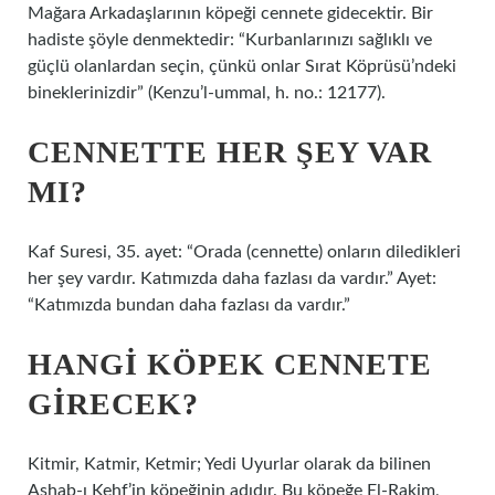
Mağara Arkadaşlarının köpeği cennete gidecektir. Bir
hadiste şöyle denmektedir: “Kurbanlarınızı sağlıklı ve
güçlü olanlardan seçin, çünkü onlar Sırat Köprüsü’ndeki
bineklerinizdir” (Kenzu’l-ummal, h. no.: 12177).
CENNETTE HER ŞEY VAR
MI?
Kaf Suresi, 35. ayet: “Orada (cennette) onların diledikleri
her şey vardır. Katımızda daha fazlası da vardır.” Ayet:
“Katımızda bundan daha fazlası da vardır.”
HANGI KÖPEK CENNETE
GIRECEK?
Kitmir, Katmir, Ketmir; Yedi Uyurlar olarak da bilinen
Ashab-ı Kehf’in köpeğinin adıdır. Bu köpeğe El-Rakim,