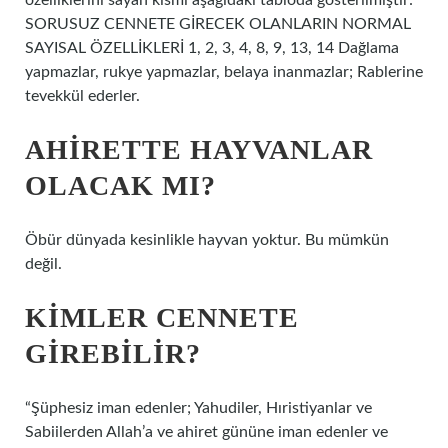
özelliklerini sayan kısmı aşağıdaki tabloda gösterilmiştir:
SORUSUZ CENNETE GİRECEK OLANLARIN NORMAL
SAYISAL ÖZELLİKLERİ 1, 2, 3, 4, 8, 9, 13, 14 Dağlama
yapmazlar, rukye yapmazlar, belaya inanmazlar; Rablerine
tevekkül ederler.
AHIRETTE HAYVANLAR
OLACAK MI?
Öbür dünyada kesinlikle hayvan yoktur. Bu mümkün
değil.
KIMLER CENNETE
GIREBILIR?
“Şüphesiz iman edenler; Yahudiler, Hıristiyanlar ve
Sabiilerden Allah’a ve ahiret gününe iman edenler ve