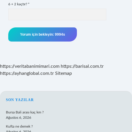
6 + 2 kaçtır?
*
https://veritabanimimari.com
https://barisal.com.tr
https://ayhanglobal.com.tr
Sitemap
SIDEBAR
SON YAZILAR
Bursa Bali arası kaç km ?
Ağustos 6, 2026
Kufta ne demek ?
Ağustos 6, 2026