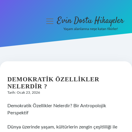
Evin Dostu Hikayeler
menüyü
aç
Yaşam alanlarına neşe katan fikirler!
Anasayfa
Gizlilik Politikası
Yasal Uyarı
DEMOKRATIK ÖZELLIKLER
Hakkımızda
NELERDIR ?
Tarih: Ocak 23, 2026
Demokratik Özellikler Nelerdir? Bir Antropolojik
Perspektif
Dünya üzerinde yaşam, kültürlerin zengin çeşitliliği ile