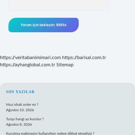
https://veritabanimimari.com
https://barisal.com.tr
https://ayhanglobal.com.tr
Sitemap
SIDEBAR
SON YAZILAR
Muz ishali onler mi ?
Ağustos 10, 2026
Turşu hangi ay kurulur ?
Ağustos 8, 2026
Kurutma makinesini kullanırken nelere dikkat etmeliyiz ?