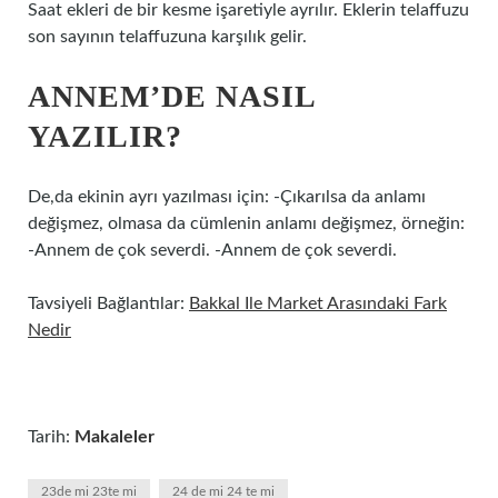
Saat ekleri de bir kesme işaretiyle ayrılır. Eklerin telaffuzu
son sayının telaffuzuna karşılık gelir.
ANNEM’DE NASIL
YAZILIR?
De,da ekinin ayrı yazılması için: -Çıkarılsa da anlamı
değişmez, olmasa da cümlenin anlamı değişmez, örneğin:
-Annem de çok severdi. -Annem de çok severdi.
Tavsiyeli Bağlantılar:
Bakkal Ile Market Arasındaki Fark
Nedir
Tarih:
Makaleler
23de mi 23te mi
24 de mi 24 te mi