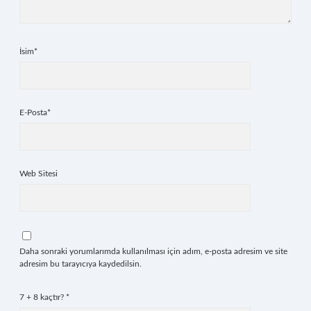
İsim*
E-Posta*
Web Sitesi
Daha sonraki yorumlarımda kullanılması için adım, e-posta adresim ve site
adresim bu tarayıcıya kaydedilsin.
7 + 8 kaçtır?
*