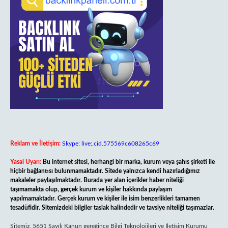
Reklam ve İletişim:
Skype: live:.cid.575569c608265c69
Yasal Uyarı:
Bu internet sitesi, herhangi bir marka, kurum veya şahıs şirketi ile
hiçbir bağlantısı bulunmamaktadır. Sitede yalnızca kendi hazırladığımız
makaleler paylaşılmaktadır. Burada yer alan içerikler haber niteliği
taşımamakta olup, gerçek kurum ve kişiler hakkında paylaşım
yapılmamaktadır. Gerçek kurum ve kişiler ile isim benzerlikleri tamamen
tesadüfidir. Sitemizdeki bilgiler taslak halindedir ve tavsiye niteliği taşımazlar.
Sitemiz, 5651 Sayılı Kanun gereğince Bilgi Teknolojileri ve İletişim Kurumu