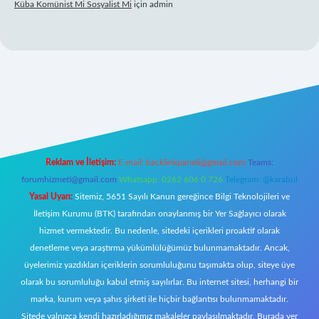
Küba Komünist Mi Sosyalist Mi
için
admin
.betexper.xyz/
elexbetgiris.org
Reklam ve İletişim:
E-mail:
backlinkpaneli@gmail.com
Teams:
forumhizmeti@gmail.com
Whatsapp: 0262 606 0 726
Telegram: @karabul
Yasal Uyarı:
Sitemiz, 5651 Sayılı Kanun gereğince Bilgi Teknolojileri ve
İletişim Kurumu (BTK) tarafından onaylanmış bir Yer Sağlayıcı olarak
hizmet vermektedir. Bu nedenle, sitedeki içerikleri proaktif olarak
denetleme veya araştırma yükümlülüğümüz bulunmamaktadır. Ancak,
üyelerimiz yazdıkları içeriklerin sorumluluğunu taşımakta olup, siteye üye
olarak bu sorumluluğu kabul etmiş sayılırlar. Bu internet sitesi, herhangi bir
marka, kurum veya şahıs şirketi ile hiçbir bağlantısı bulunmamaktadır.
Sitede yalnızca kendi hazırladığımız makaleler paylaşılmaktadır. Burada yer