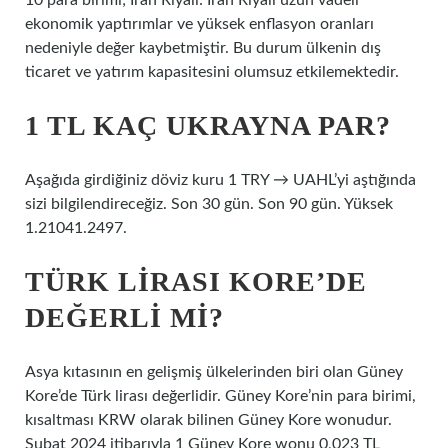
10 para birimi; İran Riyali: İran Riyali uzun vadeli
ekonomik yaptırımlar ve yüksek enflasyon oranları
nedeniyle değer kaybetmiştir. Bu durum ülkenin dış
ticaret ve yatırım kapasitesini olumsuz etkilemektedir.
1 TL KAÇ UKRAYNA PAR?
Aşağıda girdiğiniz döviz kuru 1 TRY → UAHL’yi aştığında
sizi bilgilendireceğiz. Son 30 gün. Son 90 gün. Yüksek
1.21041.2497.
TÜRK LIRASI KORE’DE
DEĞERLI MI?
Asya kıtasının en gelişmiş ülkelerinden biri olan Güney
Kore’de Türk lirası değerlidir. Güney Kore’nin para birimi,
kısaltması KRW olarak bilinen Güney Kore wonudur.
Şubat 2024 itibarıyla 1 Güney Kore wonu 0,023 TL