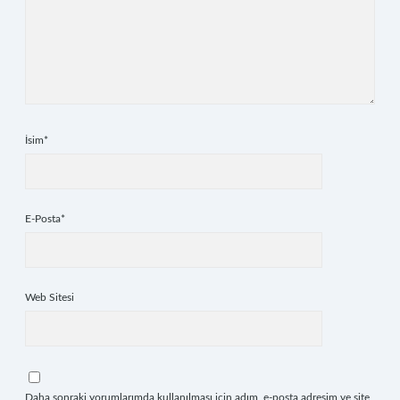
İsim*
E-Posta*
Web Sitesi
Daha sonraki yorumlarımda kullanılması için adım, e-posta adresim ve site