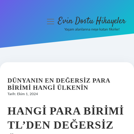
Evin Dostu Hikayeler
menüyü
aç
Yaşam alanlarına neşe katan fikirler!
Anasayfa
Gizlilik Politikası
Yasal Uyarı
DÜNYANIN EN DEĞERSIZ PARA
Hakkımızda
BIRIMI HANGI ÜLKENIN
Tarih: Ekim 1, 2024
HANGI PARA BIRIMI
TL’DEN DEĞERSIZ