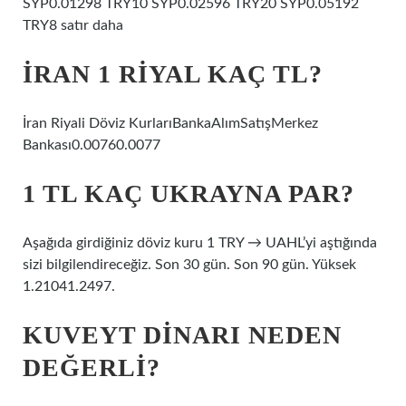
SYP0.01298 TRY10 SYP0.02596 TRY20 SYP0.05192
TRY8 satır daha
İRAN 1 RIYAL KAÇ TL?
İran Riyali Döviz KurlarıBankaAlımSatışMerkez
Bankası0.00760.0077
1 TL KAÇ UKRAYNA PAR?
Aşağıda girdiğiniz döviz kuru 1 TRY → UAHL’yi aştığında
sizi bilgilendireceğiz. Son 30 gün. Son 90 gün. Yüksek
1.21041.2497.
KUVEYT DINARI NEDEN
DEĞERLI?