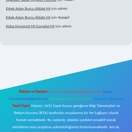
Erkek Aslan Burcu Aldatır Mı
için
admin
Erkek Aslan Burcu Aldatır Mı
için
Ayşegül
Küba Komünist Mi Sosyalist Mi
için
admin
betexper.xyz/
elexbetgiris.org
Reklam ve İletişim:
E-mail:
backlinkpaneli@gmail.com
Teams:
forumhizmeti@gmail.com
Whatsapp: 0262 606 0 726
Telegram: @karabul
Yasal Uyarı:
Sitemiz, 5651 Sayılı Kanun gereğince Bilgi Teknolojileri ve
İletişim Kurumu (BTK) tarafından onaylanmış bir Yer Sağlayıcı olarak
hizmet vermektedir. Bu nedenle, sitedeki içerikleri proaktif olarak
denetleme veya araştırma yükümlülüğümüz bulunmamaktadır. Ancak,