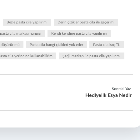
Bezle pasta cila yapılır mı
Derin çizikler pasta cila ile geçer mi
 pasta cila markası hangisi
Kendi kendine pasta cila yapılır mı
ni düşürür mü
Pasta cila hangi çizikleri yok eder
Pasta cila kaç TL
asta cila yerine ne kullanabilirim
Şarjlı matkap ile pasta cila yapılır mı
Sonraki Yazı
Hediyelik Esya Nedir