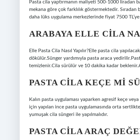
Pasta cila yaptırmanın maliyeti 500-1000 liradan baş
mekana göre çok farklılık göstermektedir. Sıradan bi
daha lüks uygulama merkezlerinde fiyat 7500 TL’ye 
ARABAYA ELLE CILA NA
Elle Pasta Cila Nasıl Yapılır?Elle pasta cila yapılac
dökülür.Sünger yardımıyla pasta araca yedirilir.Pa
temizlenir.Cila sürülür ve 10 dakika kadar beklenir.
PASTA CILA KEÇE MI S
Kalın pasta uygulaması yaparken agresif keçe veya s
için yapılan ince pasta uygulamasında orta sertlikt
yumuşak cila süngeri ile yapılmalıdır.
PASTA CILA ARAÇ DEĞ