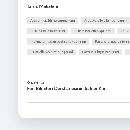
Tarih:
Makaleler
Arabam çizildi ne yapmalıyım
Arabaya elle cila nasıl yapılır
El ile pasta cila atılır mı
El ile pasta cila yapılır mı
En iyi
Makina olmadan pasta cila yapılır mı
Pasta cila araç değeri
Pasta cila keçe mi sünger mi
Pasta cila kışın yapılır mı
P
Önceki Yazı
Fen Bilimleri Dershanesinin Sahibi Kim