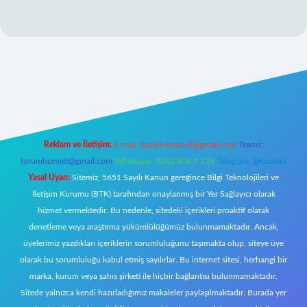
/
elexbetgiris.org
Reklam ve İletişim:
E-mail:
backlinkpaneli@gmail.com
Teams:
forumhizmeti@gmail.com
Whatsapp: 0262 606 0 726
Telegram: @karabul
Yasal Uyarı:
Sitemiz, 5651 Sayılı Kanun gereğince Bilgi Teknolojileri ve
İletişim Kurumu (BTK) tarafından onaylanmış bir Yer Sağlayıcı olarak
hizmet vermektedir. Bu nedenle, sitedeki içerikleri proaktif olarak
denetleme veya araştırma yükümlülüğümüz bulunmamaktadır. Ancak,
üyelerimiz yazdıkları içeriklerin sorumluluğunu taşımakta olup, siteye üye
olarak bu sorumluluğu kabul etmiş sayılırlar. Bu internet sitesi, herhangi bir
marka, kurum veya şahıs şirketi ile hiçbir bağlantısı bulunmamaktadır.
Sitede yalnızca kendi hazırladığımız makaleler paylaşılmaktadır. Burada yer