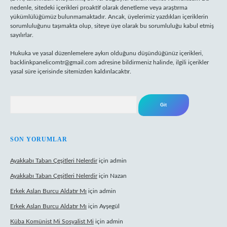
nedenle, sitedeki içerikleri proaktif olarak denetleme veya araştırma
yükümlülüğümüz bulunmamaktadır. Ancak, üyelerimiz yazdıkları içeriklerin
sorumluluğunu taşımakta olup, siteye üye olarak bu sorumluluğu kabul etmiş
sayılırlar.
Hukuka ve yasal düzenlemelere aykırı olduğunu düşündüğünüz içerikleri,
backlinkpanelicomtr@gmail.com
adresine bildirmeniz halinde, ilgili içerikler
yasal süre içerisinde sitemizden kaldırılacaktır.
Arama
SON YORUMLAR
Ayakkabı Taban Çeşitleri Nelerdir
için
admin
Ayakkabı Taban Çeşitleri Nelerdir
için
Nazan
Erkek Aslan Burcu Aldatır Mı
için
admin
Erkek Aslan Burcu Aldatır Mı
için
Ayşegül
Küba Komünist Mi Sosyalist Mi
için
admin