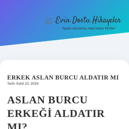
Evin Dostu Hikayeler
menüyü
aç
Yaşam alanlarına neşe katan fikirler!
Anasayfa
Gizlilik Politikası
Yasal Uyarı
ERKEK ASLAN BURCU ALDATIR MI
Hakkımızda
Tarih: Eylül 23, 2024
ASLAN BURCU
ERKEĞI ALDATIR
MI?