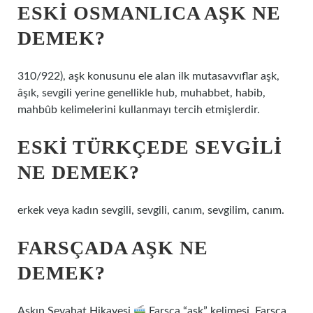
ESKI OSMANLICA AŞK NE
DEMEK?
310/922), aşk konusunu ele alan ilk mutasavvıflar aşk,
âşık, sevgili yerine genellikle hub, muhabbet, habib,
mahbûb kelimelerini kullanmayı tercih etmişlerdir.
ESKI TÜRKÇEDE SEVGILI
NE DEMEK?
erkek veya kadın sevgili, sevgili, canım, sevgilim, canım.
FARSÇADA AŞK NE
DEMEK?
Aşkın Seyahat Hikayesi
Farsça “aşk” kelimesi, Farsça