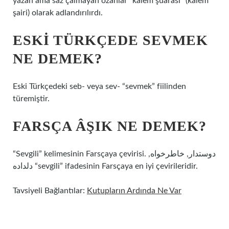
yazan ama saz çalmayan ozanlar “kalem şuarası” (kalem
şairi) olarak adlandırılırdı.
ESKI TÜRKÇEDE SEVMEK
NE DEMEK?
Eski Türkçedeki seb- veya sev- “sevmek” fiilinden
türemiştir.
FARSÇA ÂŞIK NE DEMEK?
“Sevgili” kelimesinin Farsçaya çevirisi. دوستدار, خاطرخواه,
دلداده “sevgili” ifadesinin Farsçaya en iyi çevirileridir.
Tavsiyeli Bağlantılar:
Kutupların Ardında Ne Var