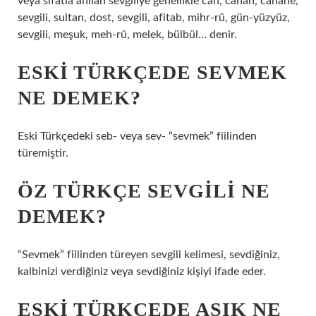
veya sıfatla anılan sevgiliye genellikle can, canan, canane,
sevgili, sultan, dost, sevgili, afitab, mihr-rû, gün-yüzyüz,
sevgili, meşuk, meh-rû, melek, bülbül… denir.
ESKI TÜRKÇEDE SEVMEK
NE DEMEK?
Eski Türkçedeki seb- veya sev- “sevmek” fiilinden
türemiştir.
ÖZ TÜRKÇE SEVGILI NE
DEMEK?
“Sevmek” fiilinden türeyen sevgili kelimesi, sevdiğiniz,
kalbinizi verdiğiniz veya sevdiğiniz kişiyi ifade eder.
ESKI TÜRKÇEDE AŞIK NE