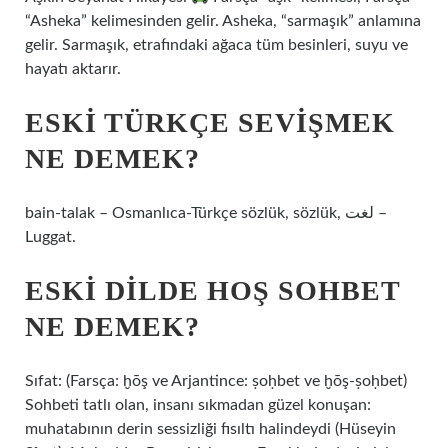
“Asheka” kelimesinden gelir. Asheka, “sarmaşık” anlamına
gelir. Sarmaşık, etrafındaki ağaca tüm besinleri, suyu ve
hayatı aktarır.
ESKI TÜRKÇE SEVIŞMEK
NE DEMEK?
bain-talak – Osmanlıca-Türkçe sözlük, sözlük, لغت –
Luggat.
ESKI DILDE HOŞ SOHBET
NE DEMEK?
Sıfat: (Farsça: ḫōş ve Arjantince: ṣoḥbet ve ḫōş-ṣoḥbet)
Sohbeti tatlı olan, insanı sıkmadan güzel konuşan:
muhatabının derin sessizliği fısıltı halindeydi (Hüseyin