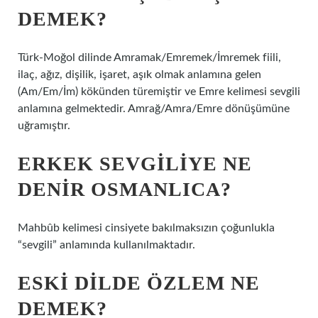
DEMEK?
Türk-Moğol dilinde Amramak/Emremek/İmremek fiili,
ilaç, ağız, dişilik, işaret, aşık olmak anlamına gelen
(Am/Em/İm) kökünden türemiştir ve Emre kelimesi sevgili
anlamına gelmektedir. Amrağ/Amra/Emre dönüşümüne
uğramıştır.
ERKEK SEVGILIYE NE
DENIR OSMANLICA?
Mahbûb kelimesi cinsiyete bakılmaksızın çoğunlukla
“sevgili” anlamında kullanılmaktadır.
ESKI DILDE ÖZLEM NE
DEMEK?