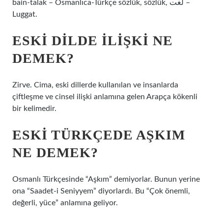
bain-talak – Osmanlıca-Türkçe sözlük, sözlük, لغت –
Luggat.
ESKI DILDE ILIŞKI NE
DEMEK?
Zirve. Cima, eski dillerde kullanılan ve insanlarda
çiftleşme ve cinsel ilişki anlamına gelen Arapça kökenli
bir kelimedir.
ESKI TÜRKÇEDE AŞKIM
NE DEMEK?
Osmanlı Türkçesinde “Aşkım” demiyorlar. Bunun yerine
ona “Saadet-i Seniyyem” diyorlardı. Bu “Çok önemli,
değerli, yüce” anlamına geliyor.