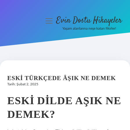
Evin Dostu Hikayeler
menüyü
aç
Yaşam alanlarına neşe katan fikirler!
Anasayfa
Gizlilik Politikası
Yasal Uyarı
ESKI TÜRKÇEDE ÂŞIK NE DEMEK
Hakkımızda
Tarih: Şubat 2, 2025
ESKI DILDE AŞIK NE
DEMEK?