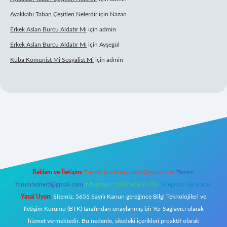
Ayakkabı Taban Çeşitleri Nelerdir
için
Nazan
Erkek Aslan Burcu Aldatır Mı
için
admin
Erkek Aslan Burcu Aldatır Mı
için
Ayşegül
Küba Komünist Mi Sosyalist Mi
için
admin
w.betexper.xyz/
elexbetgiris.org
Reklam ve İletişim:
E-mail:
backlinkpaneli@gmail.com
Teams:
forumhizmeti@gmail.com
Whatsapp: 0262 606 0 726
Telegram: @karabul
Yasal Uyarı:
Sitemiz, 5651 Sayılı Kanun gereğince Bilgi Teknolojileri ve
İletişim Kurumu (BTK) tarafından onaylanmış bir Yer Sağlayıcı olarak
hizmet vermektedir. Bu nedenle, sitedeki içerikleri proaktif olarak