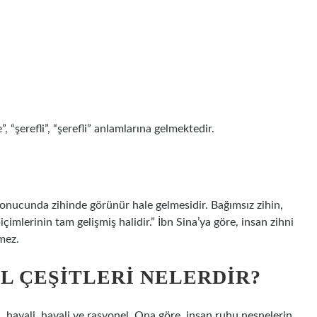
?
, “şerefli”, “şerefli” anlamlarına gelmektedir.
i sonucunda zihinde görünür hale gelmesidir. Bağımsız zihin,
imlerinin tam gelişmiş halidir.” İbn Sina’ya göre, insan zihni
mez.
IL ÇEŞITLERI NELERDIR?
l, hayali, hayali ve rasyonel. Ona göre, insan ruhu nesnelerin