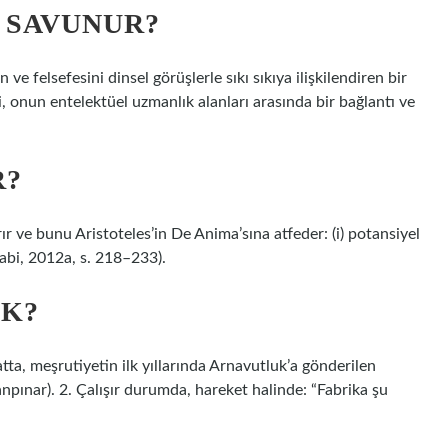
 SAVUNUR?
 ve felsefesini dinsel görüşlerle sıkı sıkıya ilişkilendiren bir
 onun entelektüel uzmanlık alanları arasında bir bağlantı ve
R?
ırır ve bunu Aristoteles’in De Anima’sına atfeder: (i) potansiyel
 (Farabi, 2012a, s. 218–233).
EK?
Hatta, meşrutiyetin ilk yıllarında Arnavutluk’a gönderilen
pınar). 2. Çalışır durumda, hareket halinde: “Fabrika şu