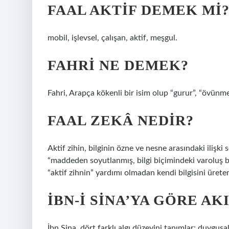
FAAL AKTIF DEMEK MI
mobil, işlevsel, çalışan, aktif, meşgul.
FAHRI NE DEMEK?
Fahri, Arapça kökenli bir isim olup “gurur”, “övünme”
FAAL ZEKÂ NEDIR?
Aktif zihin, bilginin özne ve nesne arasındaki ilişk
“maddeden soyutlanmış, bilgi biçimindeki varoluş biç
“aktif zihnin” yardımı olmadan kendi bilgisini ürete
İBN-I SINA’YA GÖRE AK
İbn Sina, dört farklı algı düzeyini tanımlar: duygusa