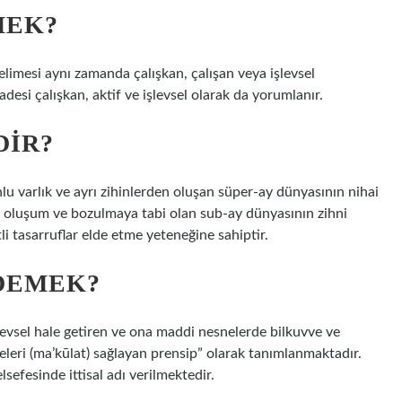
MEK?
kelimesi aynı zamanda çalışkan, çalışan veya işlevsel
fadesi çalışkan, aktif ve işlevsel olarak da yorumlanır.
DIR?
unlu varlık ve ayrı zihinlerden oluşan süper-ay dünyasının nihai
in, oluşum ve bozulmaya tabi olan sub-ay dünyasının zihni
li tasarruflar elde etme yeteneğine sahiptir.
 DEMEK?
levsel hale getiren ve ona maddi nesnelerde bilkuvve ve
leri (ma’kūlat) sağlayan prensip” olarak tanımlanmaktadır.
elsefesinde ittisal adı verilmektedir.