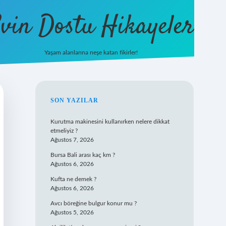
vin Dostu Hikayeler
Yaşam alanlarına neşe katan fikirler!
hiltonbet güncel giriş
https://www.bete
SIDEBAR
SON YAZILAR
Kurutma makinesini kullanırken nelere dikkat
etmeliyiz ?
Ağustos 7, 2026
Bursa Bali arası kaç km ?
Ağustos 6, 2026
Kufta ne demek ?
Ağustos 6, 2026
Avcı böreğine bulgur konur mu ?
Ağustos 5, 2026