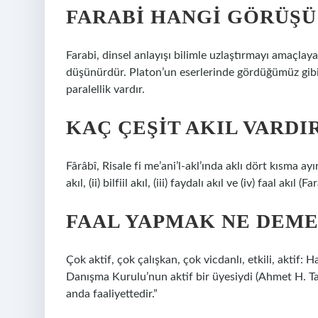
FARABI HANGI GÖRÜŞÜ
Farabi, dinsel anlayışı bilimle uzlaştırmayı amaçlayan
düşünürdür. Platon’un eserlerinde gördüğümüz gibi,
paralellik vardır.
KAÇ ÇEŞIT AKIL VARDI
Fârâbî, Risale fi me’ani’l-akl’ında aklı dört kısma ay
akıl, (ii) bilfiil akıl, (iii) faydalı akıl ve (iv) faal akıl
FAAL YAPMAK NE DEM
Çok aktif, çok çalışkan, çok vicdanlı, etkili, aktif: 
Danışma Kurulu’nun aktif bir üyesiydi (Ahmet H. Tan
anda faaliyettedir.”