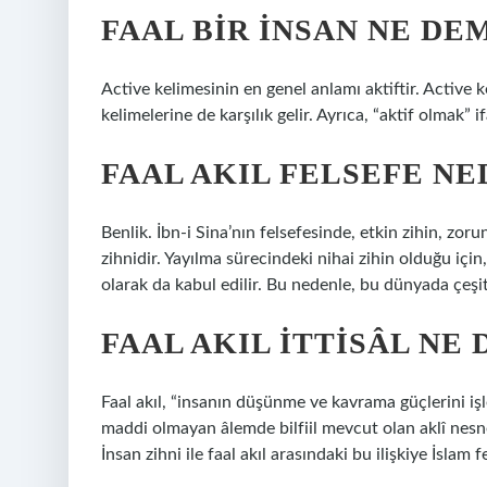
FAAL BIR INSAN NE DE
Active kelimesinin en genel anlamı aktiftir. Active 
kelimelerine de karşılık gelir. Ayrıca, “aktif olmak” i
FAAL AKIL FELSEFE NE
Benlik. İbn-i Sina’nın felsefesinde, etkin zihin, zor
zihnidir. Yayılma sürecindeki nihai zihin olduğu iç
olarak da kabul edilir. Bu nedenle, bu dünyada çeşit
FAAL AKIL ITTISÂL NE
Faal akıl, “insanın düşünme ve kavrama güçlerini iş
maddi olmayan âlemde bilfiil mevcut olan aklî nesne
İnsan zihni ile faal akıl arasındaki bu ilişkiye İslam f