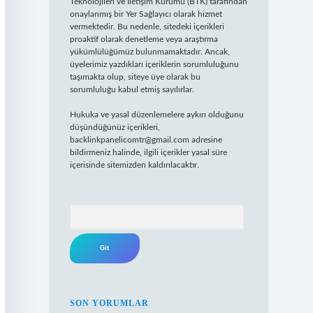
Teknolojileri ve İletişim Kurumu (BTK) tarafından
onaylanmış bir Yer Sağlayıcı olarak hizmet
vermektedir. Bu nedenle, sitedeki içerikleri
proaktif olarak denetleme veya araştırma
yükümlülüğümüz bulunmamaktadır. Ancak,
üyelerimiz yazdıkları içeriklerin sorumluluğunu
taşımakta olup, siteye üye olarak bu
sorumluluğu kabul etmiş sayılırlar.
Hukuka ve yasal düzenlemelere aykırı olduğunu
düşündüğünüz içerikleri,
backlinkpanelicomtr@gmail.com
adresine
bildirmeniz halinde, ilgili içerikler yasal süre
içerisinde sitemizden kaldırılacaktır.
Arama
SON YORUMLAR