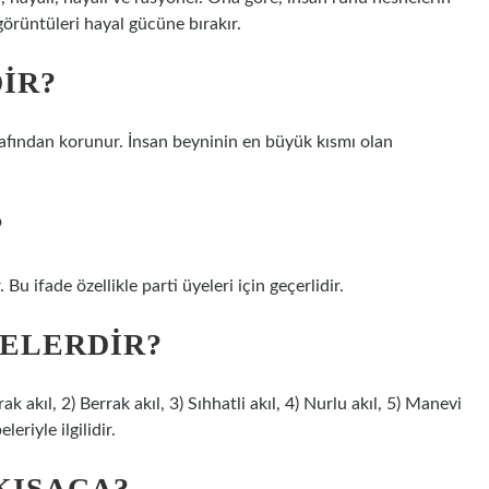
 görüntüleri hayal gücüne bırakır.
IR?
rafından korunur. İnsan beyninin en büyük kısmı olan
?
r. Bu ifade özellikle parti üyeleri için geçerlidir.
ELERDIR?
 akıl, 2) Berrak akıl, 3) Sıhhatli akıl, 4) Nurlu akıl, 5) Manevi
leriyle ilgilidir.
KISACA?