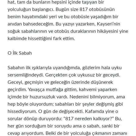
hat, tam da bunların hepsini içinde taşıyan bir
yolculuğun başlangıcı. Bugün size 817 otobüsünün
benim hayatımdaki yeri ve bu otobüsle yaşadığım bir
anıdan bahsedeceğim. Bu yazıyı yazarken, Kayseri’nin
soğuk sabahlarının ve otobüs duraklarının hikâyesini yine
kalbimde hissettiğimi fark ettim.
O İlk Sabah
Sabahın ilk ışıklarıyla uyandığımda, gözlerim hala uyku
sersemliğindeydi. Gerçekten çok uykusuz bir geceydi.
Geceyi, geçmişin ve geleceğin üzerinde düşünerek
geçirdim. Yavaşça mutfağa gittim, kahvemi yaparken
içimde bir huzursuzluk vardı. Nedenini bilmiyorum, ama
hep böyle oluyordum; sabahları bir şeyler değişmiş gibi
hissediyorum. O gün de değişecekti. Kafamda yine o
sorular dönüp duruyordu: “817 nereden kalkıyor?” Bu,
her gün sorduğum bir soruydu ama o sabah, sanki bir
cevap arıyordum. Belki de bir yolculuğa çıkmanın zamanı