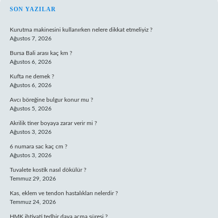
SIDEBAR
SON YAZILAR
Kurutma makinesini kullanırken nelere dikkat etmeliyiz ?
Ağustos 7, 2026
Bursa Bali arası kaç km ?
Ağustos 6, 2026
Kufta ne demek ?
Ağustos 6, 2026
Avcı böreğine bulgur konur mu ?
Ağustos 5, 2026
Akrilik tiner boyaya zarar verir mi ?
Ağustos 3, 2026
6 numara sac kaç cm ?
Ağustos 3, 2026
Tuvalete kostik nasıl dökülür ?
Temmuz 29, 2026
Kas, eklem ve tendon hastalıkları nelerdir ?
Temmuz 24, 2026
HMK ihtiyati tedbir dava açma süresi ?