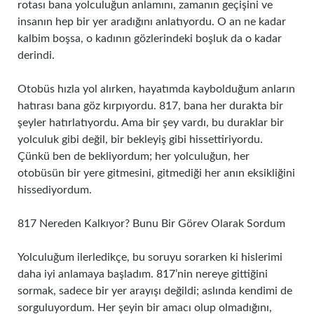
rotası bana yolculuğun anlamını, zamanın geçişini ve
insanın hep bir yer aradığını anlatıyordu. O an ne kadar
kalbim boşsa, o kadının gözlerindeki boşluk da o kadar
derindi.
Otobüs hızla yol alırken, hayatımda kaybolduğum anların
hatırası bana göz kırpıyordu. 817, bana her durakta bir
şeyler hatırlatıyordu. Ama bir şey vardı, bu duraklar bir
yolculuk gibi değil, bir bekleyiş gibi hissettiriyordu.
Çünkü ben de bekliyordum; her yolculuğun, her
otobüsün bir yere gitmesini, gitmediği her anın eksikliğini
hissediyordum.
817 Nereden Kalkıyor? Bunu Bir Görev Olarak Sordum
Yolculuğum ilerledikçe, bu soruyu sorarken ki hislerimi
daha iyi anlamaya başladım. 817’nin nereye gittiğini
sormak, sadece bir yer arayışı değildi; aslında kendimi de
sorguluyordum. Her şeyin bir amacı olup olmadığını,