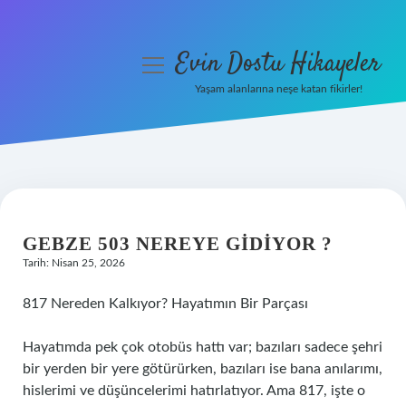
Evin Dostu Hikayeler
menüyü
aç
Yaşam alanlarına neşe katan fikirler!
Anasayfa
Gizlilik Politikası
Yasal Uyarı
GEBZE 503 NEREYE GIDIYOR ?
Hakkımızda
Tarih: Nisan 25, 2026
817 Nereden Kalkıyor? Hayatımın Bir Parçası
Hayatımda pek çok otobüs hattı var; bazıları sadece şehri
bir yerden bir yere götürürken, bazıları ise bana anılarımı,
hislerimi ve düşüncelerimi hatırlatıyor. Ama 817, işte o