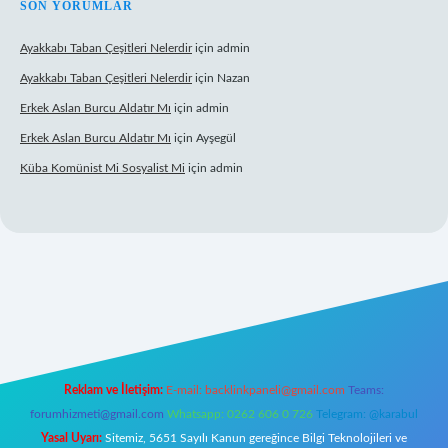
SON YORUMLAR
Ayakkabı Taban Çeşitleri Nelerdir
için
admin
Ayakkabı Taban Çeşitleri Nelerdir
için
Nazan
Erkek Aslan Burcu Aldatır Mı
için
admin
Erkek Aslan Burcu Aldatır Mı
için
Ayşegül
Küba Komünist Mi Sosyalist Mi
için
admin
www.betexper.xyz/
elexbetgiris.org
Reklam ve İletişim:
E-mail:
backlinkpaneli@gmail.com
Teams:
forumhizmeti@gmail.com
Whatsapp: 0262 606 0 726
Telegram: @karabul
Yasal Uyarı:
Sitemiz, 5651 Sayılı Kanun gereğince Bilgi Teknolojileri ve