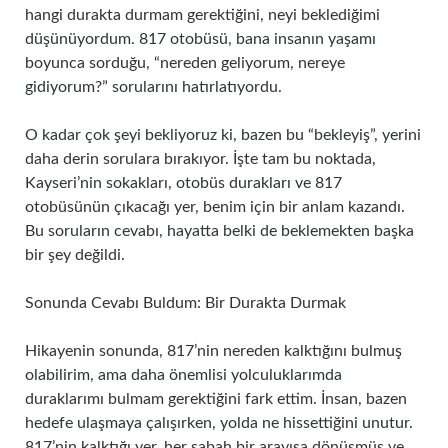
hangi durakta durmam gerektiğini, neyi beklediğimi
düşünüyordum. 817 otobüsü, bana insanın yaşamı
boyunca sorduğu, “nereden geliyorum, nereye
gidiyorum?” sorularını hatırlatıyordu.
O kadar çok şeyi bekliyoruz ki, bazen bu “bekleyiş”, yerini
daha derin sorulara bırakıyor. İşte tam bu noktada,
Kayseri’nin sokakları, otobüs durakları ve 817
otobüsünün çıkacağı yer, benim için bir anlam kazandı.
Bu soruların cevabı, hayatta belki de beklemekten başka
bir şey değildi.
Sonunda Cevabı Buldum: Bir Durakta Durmak
Hikayenin sonunda, 817’nin nereden kalktığını bulmuş
olabilirim, ama daha önemlisi yolculuklarımda
duraklarımı bulmam gerektiğini fark ettim. İnsan, bazen
hedefe ulaşmaya çalışırken, yolda ne hissettiğini unutur.
817’nin kalktığı yer, her sabah bir arayışa dönüşmüş ve