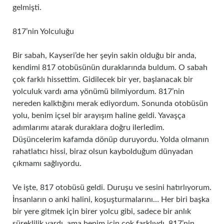
gelmişti.
817’nin Yolculuğu
Bir sabah, Kayseri’de her şeyin sakin olduğu bir anda,
kendimi 817 otobüsünün duraklarında buldum. O sabah
çok farklı hissettim. Gidilecek bir yer, başlanacak bir
yolculuk vardı ama yönümü bilmiyordum. 817’nin
nereden kalktığını merak ediyordum. Sonunda otobüsün
yolu, benim içsel bir arayışım haline geldi. Yavaşça
adımlarımı atarak duraklara doğru ilerledim.
Düşüncelerim kafamda dönüp duruyordu. Yolda olmanın
rahatlatıcı hissi, biraz olsun kaybolduğum dünyadan
çıkmamı sağlıyordu.
Ve işte, 817 otobüsü geldi. Duruşu ve sesini hatırlıyorum.
İnsanların o anki halini, koşuşturmalarını… Her biri başka
bir yere gitmek için birer yolcu gibi, sadece bir anlık
süreklilik vardı, ama benim için çok farklıydı. 817’nin