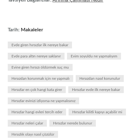
Tavsiyeli Bağlantılar:
Arınma Çalışması Nedir
Tarih:
Makaleler
Evde giren hırsızlar ilk nereye bakar
Evde para altın nereye saklanır
Evim soyuldu ne yapmalıyım
Evine giren hırsızı öldürmek suç mu
Hırsızdan korunmak için ne yapmalı
Hırsızdan nasıl korunulur
Hırsızlar en çok hangi kata girer
Hırsızlar evde ilk nereye bakar
Hırsızlar evinizi izliyorsa ne yapmalısınız
Hırsızlar hangi evleri tercih eder
Hırsızlar kilitli kapıyı açabilir mi
Hırsızlar neleri çalar
Hırsızlar nerede bulunur
Hırsızlık olayı nasıl çözülür