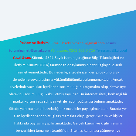
etexper.xyz/
elexbetgiris.org
Reklam ve İletişim:
E-mail:
backlinkpaneli@gmail.com
Teams:
forumhizmeti@gmail.com
Whatsapp: 0262 606 0 726
Telegram: @karabul
Yasal Uyarı:
Sitemiz, 5651 Sayılı Kanun gereğince Bilgi Teknolojileri ve
İletişim Kurumu (BTK) tarafından onaylanmış bir Yer Sağlayıcı olarak
hizmet vermektedir. Bu nedenle, sitedeki içerikleri proaktif olarak
denetleme veya araştırma yükümlülüğümüz bulunmamaktadır. Ancak,
üyelerimiz yazdıkları içeriklerin sorumluluğunu taşımakta olup, siteye üye
olarak bu sorumluluğu kabul etmiş sayılırlar. Bu internet sitesi, herhangi bir
marka, kurum veya şahıs şirketi ile hiçbir bağlantısı bulunmamaktadır.
Sitede yalnızca kendi hazırladığımız makaleler paylaşılmaktadır. Burada yer
alan içerikler haber niteliği taşımamakta olup, gerçek kurum ve kişiler
hakkında paylaşım yapılmamaktadır. Gerçek kurum ve kişiler ile isim
benzerlikleri tamamen tesadüfidir. Sitemiz, kar amacı gütmeyen ve