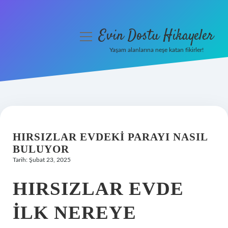
Evin Dostu Hikayeler
menüyü
aç
Yaşam alanlarına neşe katan fikirler!
Anasayfa
Gizlilik Politikası
Yasal Uyarı
HIRSIZLAR EVDEKI PARAYI NASIL
Hakkımızda
BULUYOR
Tarih: Şubat 23, 2025
HIRSIZLAR EVDE
ILK NEREYE