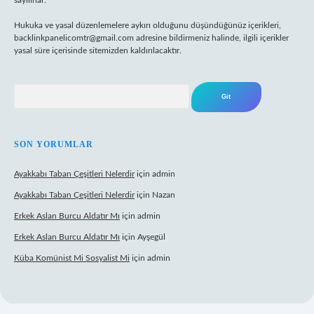
sayılırlar.
Hukuka ve yasal düzenlemelere aykırı olduğunu düşündüğünüz içerikleri,
backlinkpanelicomtr@gmail.com
adresine bildirmeniz halinde, ilgili içerikler
yasal süre içerisinde sitemizden kaldırılacaktır.
Arama
SON YORUMLAR
Ayakkabı Taban Çeşitleri Nelerdir
için
admin
Ayakkabı Taban Çeşitleri Nelerdir
için
Nazan
Erkek Aslan Burcu Aldatır Mı
için
admin
Erkek Aslan Burcu Aldatır Mı
için
Ayşegül
Küba Komünist Mi Sosyalist Mi
için
admin