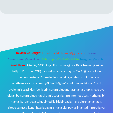
.betexper.xyz/
elexbetgiris.org
Reklam ve İletişim:
E-mail:
backlinkpaneli@gmail.com
Teams:
forumhizmeti@gmail.com
Whatsapp: 0262 606 0 726
Telegram: @karabul
Yasal Uyarı:
Sitemiz, 5651 Sayılı Kanun gereğince Bilgi Teknolojileri ve
İletişim Kurumu (BTK) tarafından onaylanmış bir Yer Sağlayıcı olarak
hizmet vermektedir. Bu nedenle, sitedeki içerikleri proaktif olarak
denetleme veya araştırma yükümlülüğümüz bulunmamaktadır. Ancak,
üyelerimiz yazdıkları içeriklerin sorumluluğunu taşımakta olup, siteye üye
olarak bu sorumluluğu kabul etmiş sayılırlar. Bu internet sitesi, herhangi bir
marka, kurum veya şahıs şirketi ile hiçbir bağlantısı bulunmamaktadır.
Sitede yalnızca kendi hazırladığımız makaleler paylaşılmaktadır. Burada yer