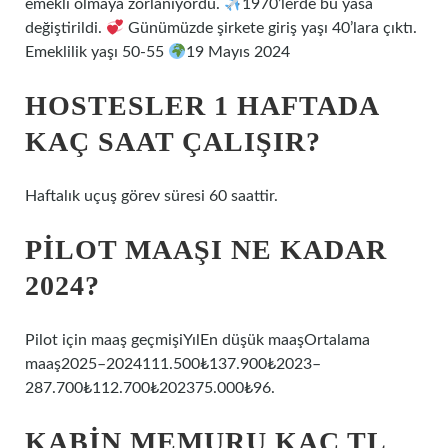
emekli olmaya zorlanıyordu.
1970’lerde bu yasa
değiştirildi.
Günümüzde şirkete giriş yaşı 40’lara çıktı.
Emeklilik yaşı 50-55
19 Mayıs 2024
HOSTESLER 1 HAFTADA
KAÇ SAAT ÇALIŞIR?
Haftalık uçuş görev süresi 60 saattir.
PILOT MAAŞI NE KADAR
2024?
Pilot için maaş geçmişiYılEn düşük maaşOrtalama
maaş2025–2024111.500₺137.900₺2023–
287.700₺112.700₺202375.000₺96.
KABIN MEMURU KAÇ TL