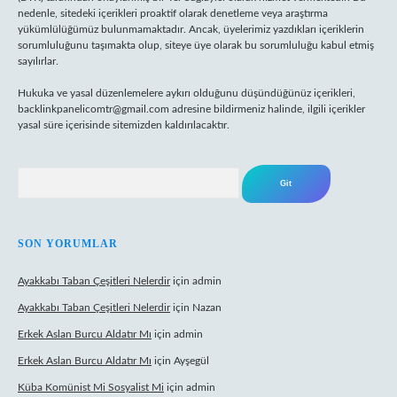
nedenle, sitedeki içerikleri proaktif olarak denetleme veya araştırma
yükümlülüğümüz bulunmamaktadır. Ancak, üyelerimiz yazdıkları içeriklerin
sorumluluğunu taşımakta olup, siteye üye olarak bu sorumluluğu kabul etmiş
sayılırlar.
Hukuka ve yasal düzenlemelere aykırı olduğunu düşündüğünüz içerikleri,
backlinkpanelicomtr@gmail.com
adresine bildirmeniz halinde, ilgili içerikler
yasal süre içerisinde sitemizden kaldırılacaktır.
Arama
SON YORUMLAR
Ayakkabı Taban Çeşitleri Nelerdir
için
admin
Ayakkabı Taban Çeşitleri Nelerdir
için
Nazan
Erkek Aslan Burcu Aldatır Mı
için
admin
Erkek Aslan Burcu Aldatır Mı
için
Ayşegül
Küba Komünist Mi Sosyalist Mi
için
admin