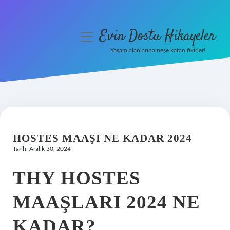
Evin Dostu Hikayeler
menüyü
aç
Yaşam alanlarına neşe katan fikirler!
Anasayfa
Gizlilik Politikası
Yasal Uyarı
HOSTES MAAŞI NE KADAR 2024
Hakkımızda
Tarih: Aralık 30, 2024
THY HOSTES
MAAŞLARI 2024 NE
KADAR?