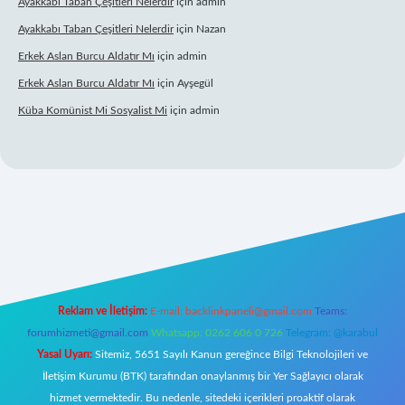
Ayakkabı Taban Çeşitleri Nelerdir
için
admin
Ayakkabı Taban Çeşitleri Nelerdir
için
Nazan
Erkek Aslan Burcu Aldatır Mı
için
admin
Erkek Aslan Burcu Aldatır Mı
için
Ayşegül
Küba Komünist Mi Sosyalist Mi
için
admin
betexper.xyz/
elexbetgiris.org
Reklam ve İletişim:
E-mail:
backlinkpaneli@gmail.com
Teams:
forumhizmeti@gmail.com
Whatsapp: 0262 606 0 726
Telegram: @karabul
Yasal Uyarı:
Sitemiz, 5651 Sayılı Kanun gereğince Bilgi Teknolojileri ve
İletişim Kurumu (BTK) tarafından onaylanmış bir Yer Sağlayıcı olarak
hizmet vermektedir. Bu nedenle, sitedeki içerikleri proaktif olarak