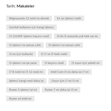
Tarih:
Makaleler
Bilgisayarda 12 nesil ne demek
En iyi işlemci nedir
Günlük kullanım için hangi işlemci
i3 12100F işlemci kaçıncı nesil
İ3 ile i5 arasında çok fark var mı
i3 işlemci ne zaman çıktı
İ3 işlemci ne zaman çıktı
i3 ne için kullanılır
i5 i7 ve i9 farkı nedir
i5 işlemci ne işe yarar
i5 kaçıncı nesil
i5 oyun için yeterli mi
i7 8 nesil mi i5 12 nesil mi
Intel Core i5 mi daha iyi i7 mi
İşlemci hangi nesil daha iyi
Oyun için i7 mi i5 mi
Ryzen 5 işlemci iyi mi
Ryzen 7 mi daha iyi i5 mi
Ryzen mi Intel mi