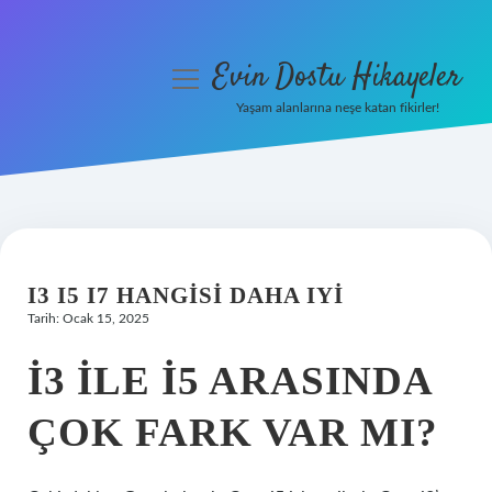
Evin Dostu Hikayeler
menüyü
aç
Yaşam alanlarına neşe katan fikirler!
Anasayfa
Gizlilik Politikası
Yasal Uyarı
I3 I5 I7 HANGISI DAHA IYI
Hakkımızda
Tarih: Ocak 15, 2025
İ3 ILE I5 ARASINDA
ÇOK FARK VAR MI?