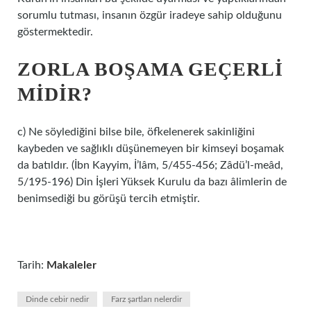
sorumlu tutması, insanın özgür iradeye sahip olduğunu
göstermektedir.
ZORLA BOŞAMA GEÇERLI
MIDIR?
c) Ne söylediğini bilse bile, öfkelenerek sakinliğini
kaybeden ve sağlıklı düşünemeyen bir kimseyi boşamak
da batıldır. (İbn Kayyim, İ’lâm, 5/455-456; Zâdü’l-meâd,
5/195-196) Din İşleri Yüksek Kurulu da bazı âlimlerin de
benimsediği bu görüşü tercih etmiştir.
Tarih:
Makaleler
Dinde cebir nedir
Farz şartları nelerdir