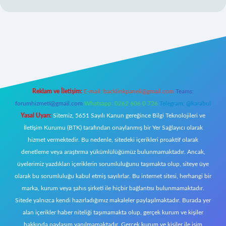
betexper.xyz/
elexbetgiris.org
Reklam ve İletişim:
E-mail:
backlinkpaneli@gmail.com
Teams:
forumhizmeti@gmail.com
Whatsapp: 0262 606 0 726
Telegram: @karabul
Yasal Uyarı:
Sitemiz, 5651 Sayılı Kanun gereğince Bilgi Teknolojileri ve
İletişim Kurumu (BTK) tarafından onaylanmış bir Yer Sağlayıcı olarak
hizmet vermektedir. Bu nedenle, sitedeki içerikleri proaktif olarak
denetleme veya araştırma yükümlülüğümüz bulunmamaktadır. Ancak,
üyelerimiz yazdıkları içeriklerin sorumluluğunu taşımakta olup, siteye üye
olarak bu sorumluluğu kabul etmiş sayılırlar. Bu internet sitesi, herhangi bir
marka, kurum veya şahıs şirketi ile hiçbir bağlantısı bulunmamaktadır.
Sitede yalnızca kendi hazırladığımız makaleler paylaşılmaktadır. Burada yer
alan içerikler haber niteliği taşımamakta olup, gerçek kurum ve kişiler
hakkında paylaşım yapılmamaktadır. Gerçek kurum ve kişiler ile isim