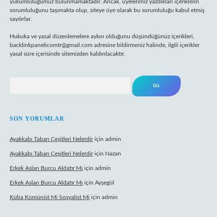
yükümlülüğümüz bulunmamaktadır. Ancak, üyelerimiz yazdıkları içeriklerin
sorumluluğunu taşımakta olup, siteye üye olarak bu sorumluluğu kabul etmiş
sayılırlar.
Hukuka ve yasal düzenlemelere aykırı olduğunu düşündüğünüz içerikleri,
backlinkpanelicomtr@gmail.com
adresine bildirmeniz halinde, ilgili içerikler
yasal süre içerisinde sitemizden kaldırılacaktır.
Arama
SON YORUMLAR
Ayakkabı Taban Çeşitleri Nelerdir
için
admin
Ayakkabı Taban Çeşitleri Nelerdir
için
Nazan
Erkek Aslan Burcu Aldatır Mı
için
admin
Erkek Aslan Burcu Aldatır Mı
için
Ayşegül
Küba Komünist Mi Sosyalist Mi
için
admin