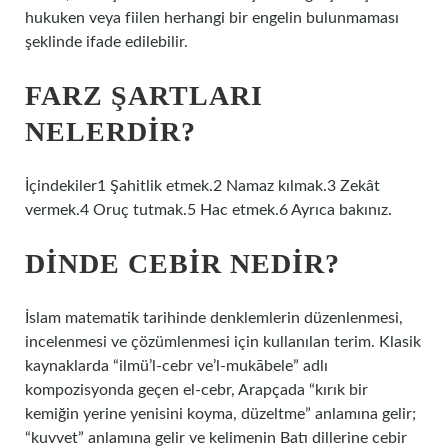
hukuken veya fiilen herhangi bir engelin bulunmaması
şeklinde ifade edilebilir.
FARZ ŞARTLARI
NELERDIR?
İçindekiler1 Şahitlik etmek.2 Namaz kılmak.3 Zekât
vermek.4 Oruç tutmak.5 Hac etmek.6 Ayrıca bakınız.
DINDE CEBIR NEDIR?
İslam matematik tarihinde denklemlerin düzenlenmesi,
incelenmesi ve çözümlenmesi için kullanılan terim. Klasik
kaynaklarda “ilmü’l-cebr ve’l-mukābele” adlı
kompozisyonda geçen el-cebr, Arapçada “kırık bir
kemiğin yerine yenisini koyma, düzeltme” anlamına gelir;
“kuvvet” anlamına gelir ve kelimenin Batı dillerine cebir