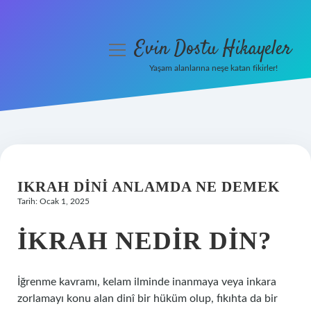
Evin Dostu Hikayeler
menüyü
aç
Yaşam alanlarına neşe katan fikirler!
Anasayfa
Gizlilik Politikası
Yasal Uyarı
IKRAH DINI ANLAMDA NE DEMEK
Hakkımızda
Tarih: Ocak 1, 2025
İKRAH NEDIR DIN?
İğrenme kavramı, kelam ilminde inanmaya veya inkara
zorlamayı konu alan dinî bir hüküm olup, fıkıhta da bir