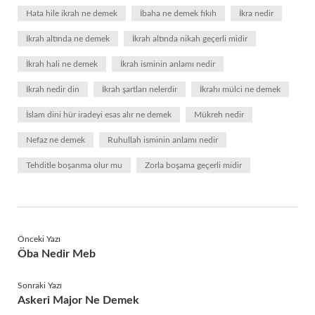
Hata hile ikrah ne demek
İbaha ne demek fıkıh
İkra nedir
İkrah altında ne demek
İkrah altında nikah geçerli midir
İkrah hali ne demek
İkrah isminin anlamı nedir
İkrah nedir din
İkrah şartları nelerdir
İkrahı mülci ne demek
İslam dini hür iradeyi esas alır ne demek
Mükreh nedir
Nefaz ne demek
Ruhullah isminin anlamı nedir
Tehditle boşanma olur mu
Zorla boşama geçerli midir
Önceki Yazı
Öba Nedir Meb
Sonraki Yazı
Askeri Major Ne Demek