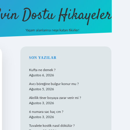
vin Dostu Hikayeler
Yaşam alanlarına neşe katan fikirler!
hiltonbet güncel giriş
https://www.betex
SIDEBAR
SON YAZILAR
Kufta ne demek ?
Ağustos 6, 2026
Avcı böreğine bulgur konur mu ?
Ağustos 5, 2026
Akrilik tiner boyaya zarar verir mi ?
Ağustos 3, 2026
6 numara sac kaç cm ?
Ağustos 3, 2026
Tuvalete kostik nasıl dökülür ?