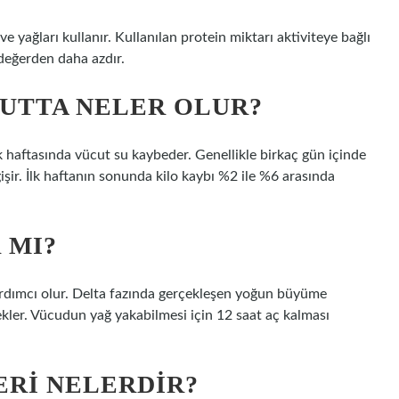
 yağları kullanır. Kullanılan protein miktarı aktiviteye bağlı
 değerden daha azdır.
CUTTA NELER OLUR?
lk haftasında vücut su kaybeder. Genellikle birkaç gün içinde
ğişir. İlk haftanın sonunda kilo kaybı %2 ile %6 arasında
 MI?
ardımcı olur. Delta fazında gerçekleşen yoğun büyüme
kler. Vücudun yağ yakabilmesi için 12 saat aç kalması
ERI NELERDIR?