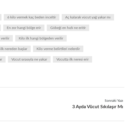
6 kilo vermek kaç beden inceltir
Aç kalarak vücut yağ yakar mı
En zor hangi bölge erir
Göbeği en hızlı ne eritir
verilir
Kilo ilk hangi bölgeden verilir
 ilk nereden başlar
Kilo verme belirtileri nelerdir
ar
Vücut sırasıyla ne yakar
Vücutta ilk neresi erir
Sonraki Yazı
3 Ayda Vücut Sıkılaşır Mı