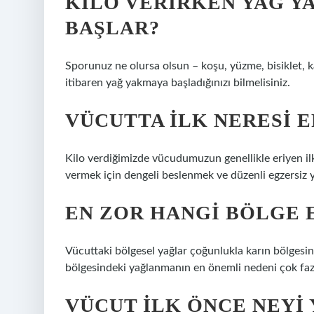
KILO VERIRKEN YAĞ Y
BAŞLAR?
Sporunuz ne olursa olsun – koşu, yüzme, bisiklet, k
itibaren yağ yakmaya başladığınızı bilmelisiniz.
VÜCUTTA ILK NERESI E
Kilo verdiğimizde vücudumuzun genellikle eriyen ilk 
vermek için dengeli beslenmek ve düzenli egzersiz
EN ZOR HANGI BÖLGE 
Vücuttaki bölgesel yağlar çoğunlukla karın bölgesind
bölgesindeki yağlanmanın en önemli nedeni çok fazla
VÜCUT ILK ÖNCE NEYI