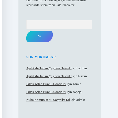
bildirmeniz halinde, ilgili içerikler yasal süre
içerisinde sitemizden kaldırılacaktır.
Arama
SON YORUMLAR
Ayakkabı Taban Çeşitleri Nelerdir
için
admin
Ayakkabı Taban Çeşitleri Nelerdir
için
Nazan
Erkek Aslan Burcu Aldatır Mı
için
admin
Erkek Aslan Burcu Aldatır Mı
için
Ayşegül
Küba Komünist Mi Sosyalist Mi
için
admin