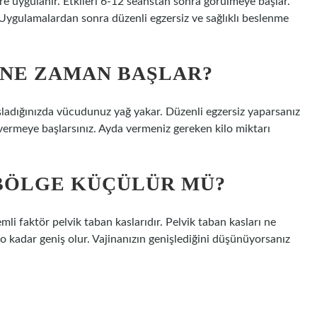
elere uygulanır. Etkileri 6-12 seanstan sonra görülmeye başlar.
. Uygulamalardan sonra düzenli egzersiz ve sağlıklı beslenme
 NE ZAMAN BAŞLAR?
şladığınızda vücudunuz yağ yakar. Düzenli egzersiz yaparsanız
 vermeye başlarsınız. Ayda vermeniz gereken kilo miktarı
 BÖLGE KÜÇÜLÜR MÜ?
emli faktör pelvik taban kaslarıdır. Pelvik taban kasları ne
 o kadar geniş olur. Vajinanızın genişlediğini düşünüyorsanız