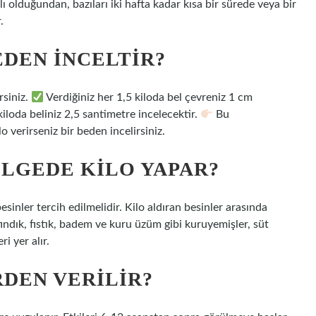
ı olduğundan, bazıları iki hafta kadar kısa bir sürede veya bir
.
EDEN INCELTIR?
rsiniz.
Verdiğiniz her 1,5 kiloda bel çevreniz 1 cm
iloda beliniz 2,5 santimetre incelecektir.
Bu
 verirseniz bir beden incelirsiniz.
ÖLGEDE KILO YAPAR?
sinler tercih edilmelidir. Kilo aldıran besinler arasında
fındık, fıstık, badem ve kuru üzüm gibi kuruyemişler, süt
i yer alır.
DEN VERILIR?