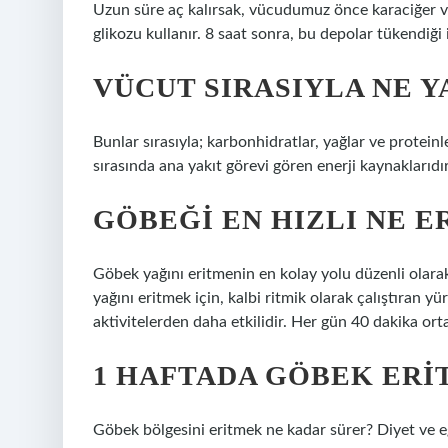
Uzun süre aç kalırsak, vücudumuz önce karaciğer ve
glikozu kullanır. 8 saat sonra, bu depolar tükendiği 
VÜCUT SIRASIYLA NE 
Bunlar sırasıyla; karbonhidratlar, yağlar ve proteinl
sırasında ana yakıt görevi gören enerji kaynaklarıdı
GÖBEĞI EN HIZLI NE E
Göbek yağını eritmenin en kolay yolu düzenli olarak
yağını eritmek için, kalbi ritmik olarak çalıştıran yü
aktivitelerden daha etkilidir. Her gün 40 dakika ort
1 HAFTADA GÖBEK ERIT
Göbek bölgesini eritmek ne kadar sürer? Diyet ve eg