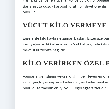
Karın, kalça, çene altı, sırt, kol ve uyluk gibi bölg
Başlangıçta düşük karbonhidratlı bir diyet önerilir
önerilir.
VÜCUT KILO VERMEYE
Egzersizle kilo kaybı ne zaman başlar? Egzersize ba
ve diyetinize dikkat ederseniz 2-4 hafta içinde kilo
mevcut kütlenize bağlıdır.
KILO VERIRKEN ÖZEL
Vajinanın genişliğini veya sıkılığını belirleyen en ön
kadar güçlüyse vajina o kadar dar, ne kadar zayıfsa
bunu düzeltmenin en iyi yolu Kegel egzersizleridir.