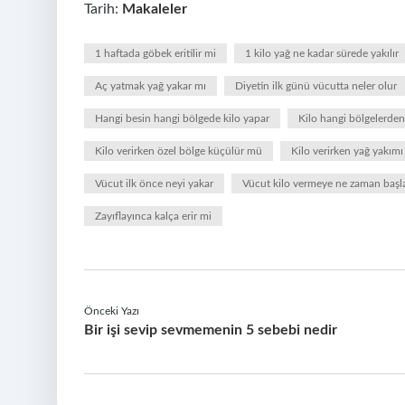
Tarih:
Makaleler
1 haftada göbek eritilir mi
1 kilo yağ ne kadar sürede yakılır
Aç yatmak yağ yakar mı
Diyetin ilk günü vücutta neler olur
Hangi besin hangi bölgede kilo yapar
Kilo hangi bölgelerden 
Kilo verirken özel bölge küçülür mü
Kilo verirken yağ yakımı
Vücut ilk önce neyi yakar
Vücut kilo vermeye ne zaman başl
Zayıflayınca kalça erir mi
Önceki Yazı
Bir işi sevip sevmemenin 5 sebebi nedir