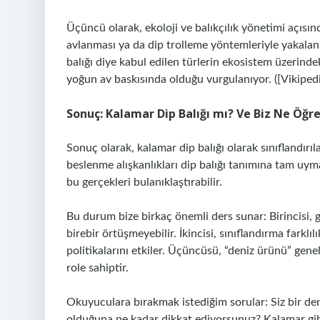
Üçüncü olarak, ekoloji ve balıkçılık yönetimi açısın
avlanması ya da dip trolleme yöntemleriyle yakalanma
balığı diye kabul edilen türlerin ekosistem üzerindeki
yoğun av baskısında olduğu vurgulanıyor. ([Vikipedi
Sonuç: Kalamar Dip Balığı mı? Ve Biz Ne Öğr
Sonuç olarak, kalamar dip balığı olarak sınıflandırıl
beslenme alışkanlıkları dip balığı tanımına tam uym
bu gerçekleri bulanıklaştırabilir.
Bu durum bize birkaç önemli ders sunar: Birincisi, g
birebir örtüşmeyebilir. İkincisi, sınıflandırma farklı
politikalarını etkiler. Üçüncüsü, “deniz ürünü” genel b
role sahiptir.
Okuyuculara bırakmak istediğim sorular: Siz bir de
olduğuna ne kadar dikkat ediyorsunuz? Kalamar gibi 