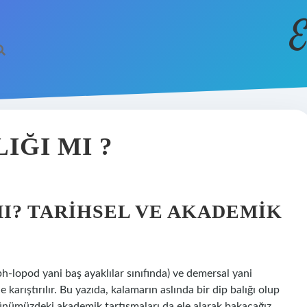
E
IĞI MI ?
MI? TARIHSEL VE AKADEMIK
‑lopod yani baş ayaklılar sınıfında) ve demersal yani
ne karıştırılır. Bu yazıda, kalamarın aslında bir dip balığı olup
ünümüzdeki akademik tartışmaları da ele alarak bakacağız.