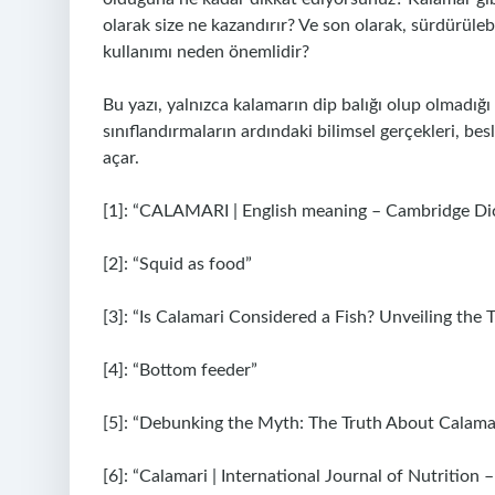
olarak size ne kazandırır? Ve son olarak, sürdürülebil
kullanımı neden önemlidir?
Bu yazı, yalnızca kalamarın dip balığı olup olmadı
sınıflandırmaların ardındaki bilimsel gerçekleri, be
açar.
[1]: “CALAMARI | English meaning – Cambridge Di
[2]: “Squid as food”
[3]: “Is Calamari Considered a Fish? Unveiling the
[4]: “Bottom feeder”
[5]: “Debunking the Myth: The Truth About Calama
[6]: “Calamari | International Journal of Nutrition