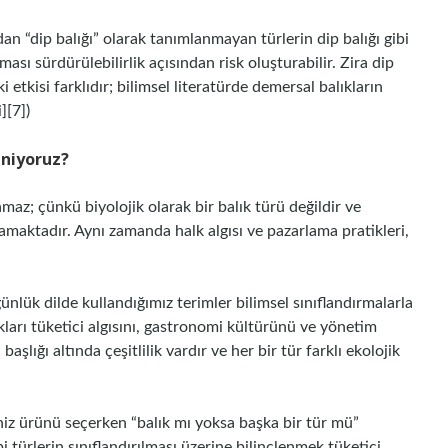
dan “dip balığı” olarak tanımlanmayan türlerin dip balığı gibi
sı sürdürülebilirlik açısından risk oluşturabilir. Zira dip
 etkisi farklıdır; bilimsel literatürde demersal balıkların
][7])
eniyoruz?
amaz; çünkü biyolojik olarak bir balık türü değildir ve
amaktadır. Aynı zamanda halk algısı ve pazarlama pratikleri,
ünlük dilde kullandığımız terimler bilimsel sınıflandırmalarla
lıkları tüketici algısını, gastronomi kültürünü ve yönetim
aşlığı altında çeşitlilik vardır ve her bir tür farklı ekolojik
niz ürünü seçerken “balık mı yoksa başka bir tür mü”
türlerin sınıflandırılması üzerine bilinçlenmek tüketici