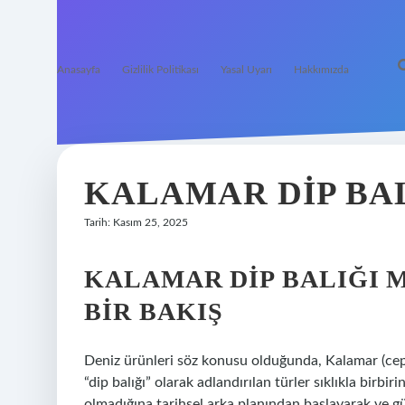
Anasayfa
Gizlilik Politikası
Yasal Uyarı
Hakkımızda
KALAMAR DIP BAL
Tarih: Kasım 25, 2025
KALAMAR DIP BALIĞI 
BIR BAKIŞ
Deniz ürünleri söz konusu olduğunda, Kalamar (ceph
“dip balığı” olarak adlandırılan türler sıklıkla birbiri
olmadığına tarihsel arka planından başlayarak ve g