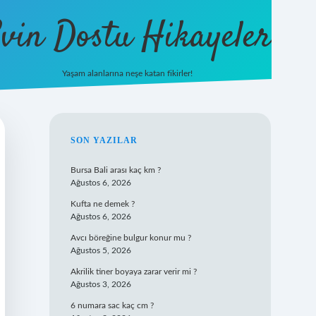
vin Dostu Hikayeler
Yaşam alanlarına neşe katan fikirler!
hiltonbet güncel giriş
https://w
SIDEBAR
SON YAZILAR
Bursa Bali arası kaç km ?
Ağustos 6, 2026
Kufta ne demek ?
Ağustos 6, 2026
Avcı böreğine bulgur konur mu ?
Ağustos 5, 2026
Akrilik tiner boyaya zarar verir mi ?
Ağustos 3, 2026
6 numara sac kaç cm ?