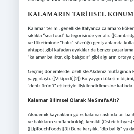
KALAMARIN TARIHSEL KONUM
Kalamar terimi, genellikle İtalyanca calamaro köke
sıklıkla “sea food” kategorisinde yer alır. ([Cambrid
ve tüketiminde “balık” sözcüğü geniş anlamda kullan
ahtapot gibi kafadan ayaklılar da benzer pazarlama 
“kalamar balıktır, dip balığıdır” gibi algıların ortaya
Geçmiş dönemlerde, özellikle Akdeniz mutfağında k
yaygınlaştı. ([Vikipedi][2]) Bu yaygın tüketim biçimi
“deniz ürünü” etiketiyle ilişkilendirilmesine katkıd
Kalamar Bilimsel Olarak Ne Sınıfa Ait?
Akademik kaynaklara göre, kalamar aslında bir balık
ve balıkların sınıflandırıldığı kemikli (Osteichthyes)
([LipTouchFoods][3]) Buna karşılık, “dip balığı” ya d