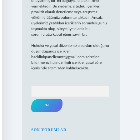
onaylanmış bir Yer Sağlayıcı olarak hizmet
vermektedir. Bu nedenle, sitedeki içerikleri
proaktif olarak denetleme veya araştırma
yükümlülüğümüz bulunmamaktadır. Ancak,
üyelerimiz yazdıkları içeriklerin sorumluluğunu
taşımakta olup, siteye üye olarak bu
sorumluluğu kabul etmiş sayılırlar.
Hukuka ve yasal düzenlemelere aykırı olduğunu
düşündüğünüz içerikleri,
backlinkpanelicomtr@gmail.com
adresine
bildirmeniz halinde, ilgili içerikler yasal süre
içerisinde sitemizden kaldırılacaktır.
Arama
SON YORUMLAR