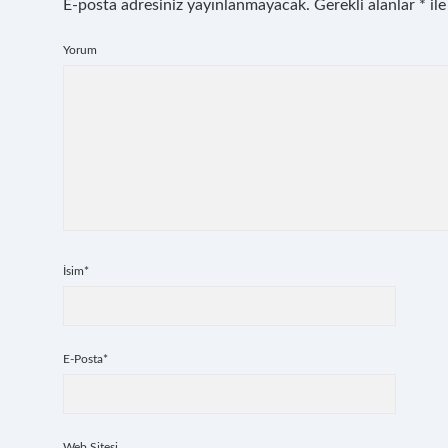
E-posta adresiniz yayınlanmayacak.
Gerekli alanlar
*
ile
Yorum
İsim*
E-Posta*
Web Sitesi