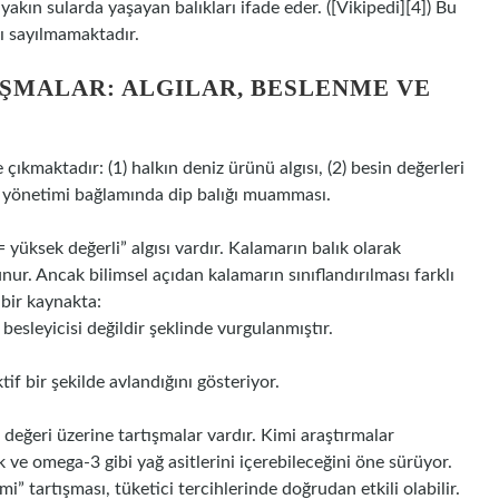
 yakın sularda yaşayan balıkları ifade eder. ([Vikipedi][4]) Bu
ğı sayılmamaktadır.
ŞMALAR: ALGILAR, BESLENME VE
kmaktadır: (1) halkın deniz ürünü algısı, (2) besin değerleri
lık yönetimi bağlamında dip balığı muamması.
k = yüksek değerli” algısı vardır. Kalamarın balık olarak
nur. Ancak bilimsel açıdan kalamarın sınıflandırılması farklı
 bir kaynakta:
esleyicisi değildir şeklinde vurgulanmıştır.
if bir şekilde avlandığını gösteriyor.
değeri üzerine tartışmalar vardır. Kimi araştırmalar
 ve omega‑3 gibi yağ asitlerini içerebileceğini öne sürüyor.
” tartışması, tüketici tercihlerinde doğrudan etkili olabilir.