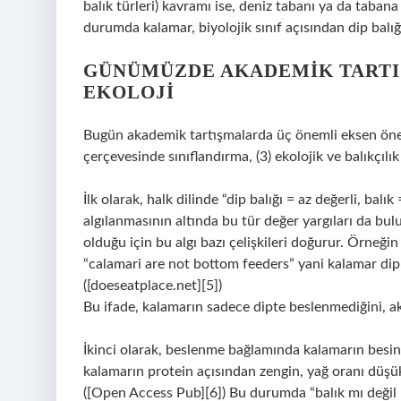
balık türleri) kavramı ise, deniz tabanı ya da tabana
durumda kalamar, biyolojik sınıf açısından dip balı
GÜNÜMÜZDE AKADEMIK TARTI
EKOLOJI
Bugün akademik tartışmalarda üç önemli eksen öne çı
çerçevesinde sınıflandırma, (3) ekolojik ve balıkçı
İlk olarak, halk dilinde “dip balığı = az değerli, balı
algılanmasının altında bu tür değer yargıları da bulu
olduğu için bu algı bazı çelişkileri doğurur. Örneğin
“calamari are not bottom feeders” yani kalamar dip b
([doeseatplace.net][5])
Bu ifade, kalamarın sadece dipte beslenmediğini, akt
İkinci olarak, beslenme bağlamında kalamarın besin 
kalamarın protein açısından zengin, yağ oranı düşük
([Open Access Pub][6]) Bu durumda “balık mı değil mi