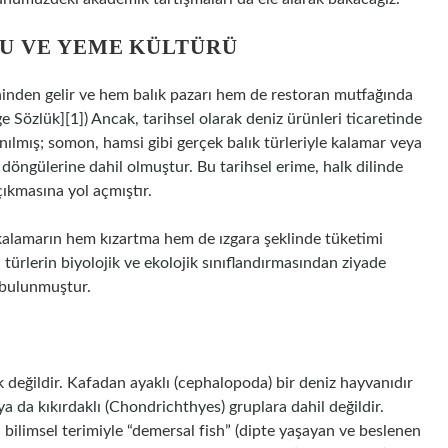
U VE YEME KÜLTÜRÜ
ninden gelir ve hem balık pazarı hem de restoran mutfağında
ge Sözlük][1]) Ancak, tarihsel olarak deniz ürünleri ticaretinde
ılmış; somon, hamsi gibi gerçek balık türleriyle kalamar veya
döngülerine dahil olmuştur. Bu tarihsel erime, halk dilinde
 çıkmasına yol açmıştır.
alamarın hem kızartma hem de ızgara şeklinde tüketimi
, türlerin biyolojik ve ekolojik sınıflandırmasından ziyade
a bulunmuştur.
 değildir. Kafadan ayaklı (cephalopoda) bir deniz hayvanıdır
 ya da kıkırdaklı (Chondrichthyes) gruplara dahil değildir.
a bilimsel terimiyle “demersal fish” (dipte yaşayan ve beslenen