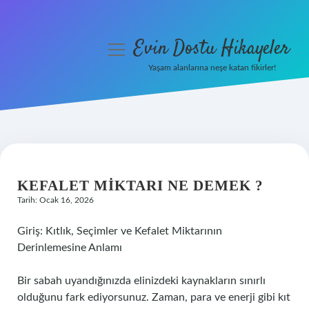
Evin Dostu Hikayeler
menüyü
aç
Yaşam alanlarına neşe katan fikirler!
Anasayfa
Gizlilik Politikası
Yasal Uyarı
KEFALET MIKTARI NE DEMEK ?
Hakkımızda
Tarih: Ocak 16, 2026
Giriş: Kıtlık, Seçimler ve Kefalet Miktarının
Derinlemesine Anlamı
Bir sabah uyandığınızda elinizdeki kaynakların sınırlı
olduğunu fark ediyorsunuz. Zaman, para ve enerji gibi kıt