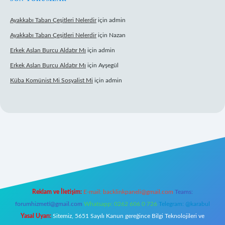
Ayakkabı Taban Çeşitleri Nelerdir
için
admin
Ayakkabı Taban Çeşitleri Nelerdir
için
Nazan
Erkek Aslan Burcu Aldatır Mı
için
admin
Erkek Aslan Burcu Aldatır Mı
için
Ayşegül
Küba Komünist Mi Sosyalist Mi
için
admin
w.betexper.xyz/
elexbetgiris.org
Reklam ve İletişim:
E-mail:
backlinkpaneli@gmail.com
Teams:
forumhizmeti@gmail.com
Whatsapp: 0262 606 0 726
Telegram: @karabul
Yasal Uyarı:
Sitemiz, 5651 Sayılı Kanun gereğince Bilgi Teknolojileri ve