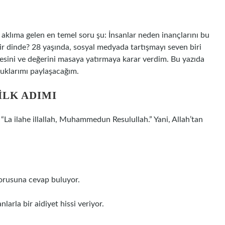
klıma gelen en temel soru şu: İnsanlar neden inançlarını bu
bir dinde? 28 yaşında, sosyal medyada tartışmayı seven biri
kesini ve değerini masaya yatırmaya karar verdim. Bu yazıda
duklarımı paylaşacağım.
İLK ADIMI
: “La ilahe illallah, Muhammedun Resulullah.” Yani, Allah’tan
sorusuna cevap buluyor.
larla bir aidiyet hissi veriyor.