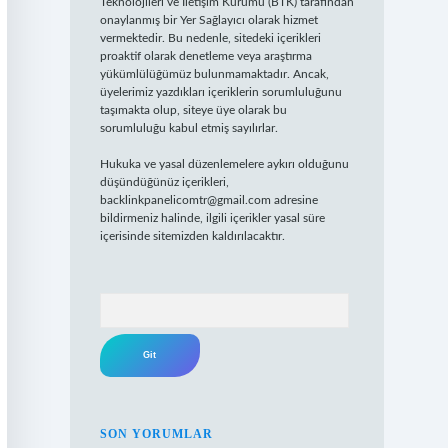
Teknolojileri ve İletişim Kurumu (BTK) tarafından
onaylanmış bir Yer Sağlayıcı olarak hizmet
vermektedir. Bu nedenle, sitedeki içerikleri
proaktif olarak denetleme veya araştırma
yükümlülüğümüz bulunmamaktadır. Ancak,
üyelerimiz yazdıkları içeriklerin sorumluluğunu
taşımakta olup, siteye üye olarak bu
sorumluluğu kabul etmiş sayılırlar.
Hukuka ve yasal düzenlemelere aykırı olduğunu
düşündüğünüz içerikleri,
backlinkpanelicomtr@gmail.com
adresine
bildirmeniz halinde, ilgili içerikler yasal süre
içerisinde sitemizden kaldırılacaktır.
Arama
SON YORUMLAR