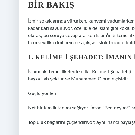
BIR BAKIŞ
İzmir sokaklarında yürürken, kahvemi yudumlarken a
kadar katı savunuyor, özellikle de İslam gibi köklü 
olarak, bu soruya cevap ararken İslam’ın 5 temel il
hem sevdiklerimi hem de açıkçası sinir bozucu bul
1. KELIME-I ŞEHADET: İMANIN 
İslamdaki temel ilkelerden ilki, Kelime-i Şehadet’tir
başka ilah yoktur ve Muhammed O’nun elçisidir.
Güçlü yönleri:
Net bir kimlik tanımı sağlıyor. İnsan “Ben neyim?” 
Topluluk bağlarını güçlendiriyor; aynı inancı paylaşan