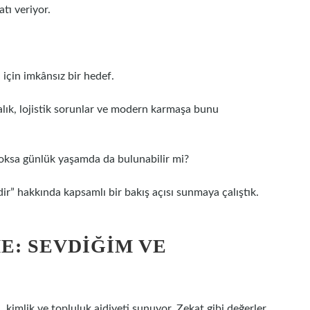
tı veriyor.
n için imkânsız bir hedef.
alık, lojistik sorunlar ve modern karmaşa bunu
yoksa günlük yaşamda da bulunabilir mi?
r” hakkında kapsamlı bir bakış açısı sunmaya çalıştık.
: SEVDIĞIM VE
n, kimlik ve topluluk aidiyeti sunuyor. Zekat gibi değerler