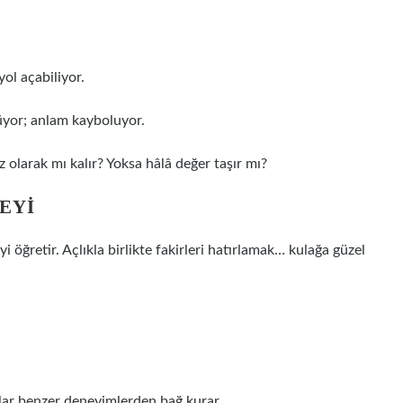
yol açabiliyor.
rüyor; anlam kayboluyor.
z olarak mı kalır? Yoksa hâlâ değer taşır mı?
NEYI
ğretir. Açlıkla birlikte fakirleri hatırlamak… kulağa güzel
lar benzer deneyimlerden bağ kurar.