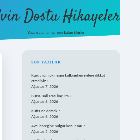
vin Dostu Hikayeler
Yaşam alanlarına neşe katan fikirler!
hiltonbet güncel giriş
https://www.
SIDEBAR
SON YAZILAR
Kurutma makinesini kullanırken nelere dikkat
etmeliyiz ?
Ağustos 7, 2026
Bursa Bali arası kaç km ?
Ağustos 6, 2026
Kufta ne demek ?
Ağustos 6, 2026
Avcı böreğine bulgur konur mu ?
Ağustos 5, 2026