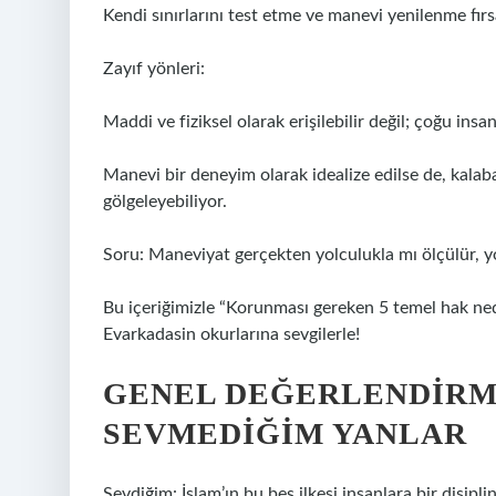
Kendi sınırlarını test etme ve manevi yenilenme fırsa
Zayıf yönleri:
Maddi ve fiziksel olarak erişilebilir değil; çoğu insa
Manevi bir deneyim olarak idealize edilse de, kalab
gölgeleyebiliyor.
Soru: Maneviyat gerçekten yolculukla mı ölçülür, 
Bu içeriğimizle “Korunması gereken 5 temel hak nedi
Evarkadasin okurlarına sevgilerle!
GENEL DEĞERLENDIRME
SEVMEDIĞIM YANLAR
Sevdiğim: İslam’ın bu beş ilkesi insanlara bir disipli