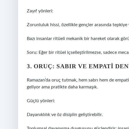
Zayıf yönleri:
Zorunluluk hissi, özellikle gençler arasında tepkiye 
Bazı insanlar ritüeli mekanik bir hareket olarak gö
Soru: Eğer bir ritüel içselleştirilmezse, sadece meca
3. ORUÇ: SABIR VE EMPATI DE
Ramazan’da oruç tutmak, hem sabrı hem de empatiyi ö
geliyor ama pratikte daha karmaşık.
Güçlü yönleri:
Dayanıklılık ve öz disiplin geliştirebilir.
Toplumsal dayanışma duygusunu güçlendirir; insan