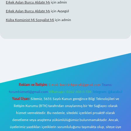
Erkek Aslan Burcu Aldatır Mı
için
admin
Erkek Aslan Burcu Aldatır Mı
için
Ayşegül
Küba Komünist Mi Sosyalist Mi
için
admin
exper.xyz/
elexbetgiris.org
Reklam ve İletişim:
E-mail:
backlinkpaneli@gmail.com
Teams:
forumhizmeti@gmail.com
Whatsapp: 0262 606 0 726
Telegram: @karabul
Yasal Uyarı:
Sitemiz, 5651 Sayılı Kanun gereğince Bilgi Teknolojileri ve
İletişim Kurumu (BTK) tarafından onaylanmış bir Yer Sağlayıcı olarak
hizmet vermektedir. Bu nedenle, sitedeki içerikleri proaktif olarak
denetleme veya araştırma yükümlülüğümüz bulunmamaktadır. Ancak,
üyelerimiz yazdıkları içeriklerin sorumluluğunu taşımakta olup, siteye üye