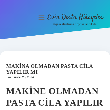
Evin Dostu Hikayeler
menüyü
aç
Yaşam alanlarına neşe katan fikirler!
Anasayfa
Gizlilik Politikası
Yasal Uyarı
MAKINA OLMADAN PASTA CILA
Hakkımızda
YAPILIR MI
Tarih: Aralık 28, 2024
MAKINE OLMADAN
PASTA CILA YAPILIR