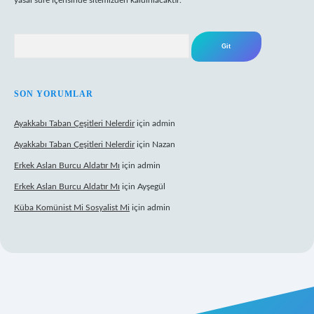
yasal süre içerisinde sitemizden kaldırılacaktır.
Arama
SON YORUMLAR
Ayakkabı Taban Çeşitleri Nelerdir
için
admin
Ayakkabı Taban Çeşitleri Nelerdir
için
Nazan
Erkek Aslan Burcu Aldatır Mı
için
admin
Erkek Aslan Burcu Aldatır Mı
için
Ayşegül
Küba Komünist Mi Sosyalist Mi
için
admin
www.betexper.xyz/
elexbetgiris.org