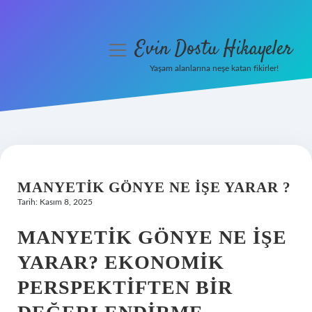
Evin Dostu Hikayeler
menüyü
aç
Yaşam alanlarına neşe katan fikirler!
Anasayfa
Gizlilik Politikası
Yasal Uyarı
MANYETIK GÖNYE NE IŞE YARAR ?
Hakkımızda
Tarih: Kasım 8, 2025
MANYETIK GÖNYE NE İŞE
YARAR? EKONOMIK
PERSPEKTIFTEN BIR